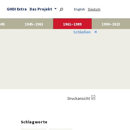
GHDI Extra
Das Projekt
English
Deutsch
945
1945–1961
1961–1989
1990–2023
Schließen
✕
Druckansicht
Schlagworte