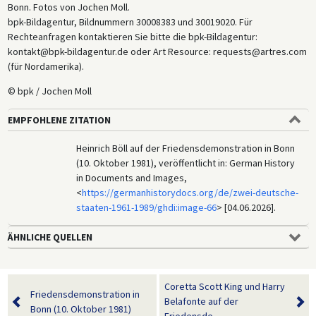
Bonn. Fotos von Jochen Moll.
bpk-Bildagentur, Bildnummern 30008383 und 30019020. Für
Rechteanfragen kontaktieren Sie bitte die bpk-Bildagentur:
kontakt@bpk-bildagentur.de oder Art Resource: requests@artres.com
(für Nordamerika).
© bpk / Jochen Moll
EMPFOHLENE ZITATION
Heinrich Böll auf der Friedensdemonstration in Bonn
(10. Oktober 1981), veröffentlicht in: German History
in Documents and Images,
<
https://germanhistorydocs.org/de/zwei-deutsche-
staaten-1961-1989/ghdi:image-66
> [04.06.2026].
ÄHNLICHE QUELLEN
Coretta Scott King und Harry
Friedensdemonstration in
Belafonte auf der
Bonn (10. Oktober 1981)