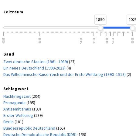
Zeitraum
1890
202
1500
1648
1815
1866
1918
1945
2023
Band
Zwei deutsche Staaten (1961–1989)
(27)
Ein neues Deutschland (1990-2023)
(4)
Das Wilhelminische Kaiserreich und der Erste Weltkrieg (1890–1918)
(2)
Schlagwort
Nachkriegszeit
(204)
Propaganda
(195)
Antisemitismus
(193)
Erster Weltkrieg
(189)
Berlin
(181)
Bundesrepublik Deutschland
(165)
Deutsche Demokratische Republik (DDR)
(159)