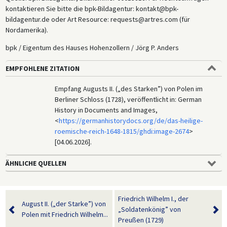
kontaktieren Sie bitte die bpk-Bildagentur: kontakt@bpk-
bildagentur.de oder Art Resource: requests@artres.com (für
Nordamerika).
bpk / Eigentum des Hauses Hohenzollern / Jörg P. Anders
EMPFOHLENE ZITATION
Empfang Augusts II. („des Starken”) von Polen im
Berliner Schloss (1728), veröffentlicht in: German
History in Documents and Images,
<
https://germanhistorydocs.org/de/das-heilige-
roemische-reich-1648-1815/ghdi:image-2674
>
[04.06.2026].
ÄHNLICHE QUELLEN
Friedrich Wilhelm I., der
August II. („der Starke”) von
„Soldatenkönig” von
Polen mit Friedrich Wilhelm...
Preußen (1729)