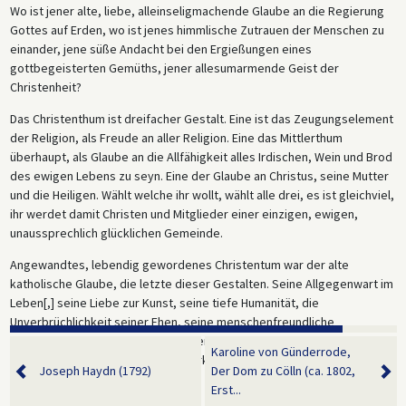
Wo ist jener alte, liebe, alleinseligmachende Glaube an die Regierung
Gottes auf Erden, wo ist jenes himmlische Zutrauen der Menschen zu
einander, jene süße Andacht bei den Ergießungen eines
gottbegeisterten Gemüths, jener allesumarmende Geist der
Christenheit?
Das Christenthum ist dreifacher Gestalt. Eine ist das Zeugungselement
der Religion, als Freude an aller Religion. Eine das Mittlerthum
überhaupt, als Glaube an die Allfähigkeit alles Irdischen, Wein und Brod
des ewigen Lebens zu seyn. Eine der Glaube an Christus, seine Mutter
und die Heiligen. Wählt welche ihr wollt, wählt alle drei, es ist gleichviel,
ihr werdet damit Christen und Mitglieder einer einzigen, ewigen,
unaussprechlich glücklichen Gemeinde.
Angewandtes, lebendig gewordenes Christentum war der alte
katholische Glaube, die letzte dieser Gestalten. Seine Allgegenwart im
Leben[,] seine Liebe zur Kunst, seine tiefe Humanität, die
Unverbrüchlichkeit seiner Ehen, seine menschenfreundliche
Mittheilsamkeit, seine Freude an der Armuth, Gehorsam und Treue
Karoline von Günderrode,
machen ihn als ächte Religion unverkennbar und enthalten die
Joseph Haydn (1792)
Der Dom zu Cölln (ca. 1802,
Grundzüge seiner Verfassung.
Erst...