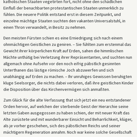
katholischen Staaten vegetirten fort, nicht ohne den schädlichen
Einfluß der benachbarten protestantischen Staaten unmerklich zu
fühlen. Die neuere Politik entstand erst in diesem Zeitpunkt, und
einzelne mächtige Staaten suchten den vakanten Universalstuhl, in
einen Thron verwandelt, in Besitz zu nehmen.
Den meisten Fürsten schien es eine Erniedrigung sich nach einem
ohnmächtigen Geistlichen zu geniren. – Sie fühlten zum erstenmal das
Gewicht ihrer körperlichen Kraft auf Erden, sahen die himmlischen
Mächte unthätig bei Verletzung ihrer Repräsentanten, und suchten nun
allgemach ohne Aufsehn vor den noch eifrig päbstlich gesinnten
Unterthanen das lästige römische Joch abzuwerfen und sich
unabhängig auf Erden zu machen. – Ihr unruhiges Gewissen beruhigten
kluge Seelsorger, die nichts dabei verloren, daß ihre geistlichen Kinder
die Disposition über das Kirchenvermögen sich anmaßten.
Zum Glück für die alte Verfassung that sich jetzt ein neu entstandener
Orden hervor, auf welchen der sterbende Geist der Hierarchie seine
letzten Gaben ausgegossen zu haben schien, der mit neuer Kraft das
Alte zurüstete und mit wunderbarer Einsicht und Beharrlichkeit, klüger,
als je vorher geschehen, sich des päbstlichen Reichs und seiner
mächtigern Regeneration annahm. Noch war keine solche Gesellschaft