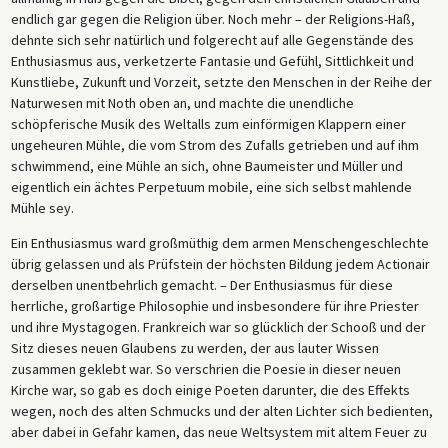
endlich gar gegen die Religion über. Noch mehr – der Religions-Haß,
dehnte sich sehr natürlich und folgerecht auf alle Gegenstände des
Enthusiasmus aus, verketzerte Fantasie und Gefühl, Sittlichkeit und
Kunstliebe, Zukunft und Vorzeit, setzte den Menschen in der Reihe der
Naturwesen mit Noth oben an, und machte die unendliche
schöpferische Musik des Weltalls zum einförmigen Klappern einer
ungeheuren Mühle, die vom Strom des Zufalls getrieben und auf ihm
schwimmend, eine Mühle an sich, ohne Baumeister und Müller und
eigentlich ein ächtes Perpetuum mobile, eine sich selbst mahlende
Mühle sey.
Ein Enthusiasmus ward großmüthig dem armen Menschengeschlechte
übrig gelassen und als Prüfstein der höchsten Bildung jedem Actionair
derselben unentbehrlich gemacht. – Der Enthusiasmus für diese
herrliche, großartige Philosophie und insbesondere für ihre Priester
und ihre Mystagogen. Frankreich war so glücklich der Schooß und der
Sitz dieses neuen Glaubens zu werden, der aus lauter Wissen
zusammen geklebt war. So verschrien die Poesie in dieser neuen
Kirche war, so gab es doch einige Poeten darunter, die des Effekts
wegen, noch des alten Schmucks und der alten Lichter sich bedienten,
aber dabei in Gefahr kamen, das neue Weltsystem mit altem Feuer zu