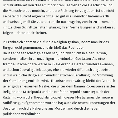
und ihr abließet von diesem thörichten Bestreben die Geschichte und
die Menschheit zu modeln, und eure Richtung ihr zu geben. Ist sie nicht
selbständig, nicht eigenmächtig, so gut wie unendlich liebenswerth
und weissagend? Sie zu studiren, ihr nachzugehn, von ihr zu lernen, mit
ihr gleichen Schritt zu halten, gläubig ihren Verheißungen und Winken zu
folgen – daran denkt keiner.
In Frankreich hat man viel für die Religion gethan, indem man ihr das
Bürgerrecht genommen, und ihr bloß das Recht der
Hausgenossenschaft gelassen hat, und zwar nicht in einer Person,
sondern in allen ihren unzähligen individuellen Gestalten. Als eine
fremde unscheinbare Waise muß sie erst die Herzen wiedergewinnen,
und schon überall geliebt seyn, ehe sie wieder öffentlich angebetet
und in weltliche Dinge zur freundschaftlichen Berathung und Stimmung
der Gemüther gemischt wird. Historisch merkwürdig bleibt der Versuch
jener großen eisernen Maske, die unter dem Namen Robespierre in der
Religion den Mittelpunkt und die Kraft der Republik suchte; auch der
Kaltsinn, womit die Theophilantropie[,] dieser Mystizismus der neuern
Aufklärung, aufgenommen worden ist; auch die neuen Eroberungen der
Jesuiten; auch die Näherung ans Morgenland durch die neuern
politischen Verhältnisse.