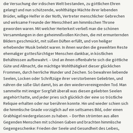
die Versuchung der irdischen Welt bestanden, zu göttlichen Ehren
gelangt und nun schützende, wohlthätige Mächte ihrer lebenden
Brüder, willige Helfer in der Noth, Vertreter menschlicher Gebrechen
und wirksame Freunde der Menschheit am himmlischen Throne
geworden waren. Mit welcher Heiterkeit verließ man die schönen
Versammlungen in den geheimnißvollen Kirchen, die mit ermunternden
Bildern geschmückt, mit süßen Düften erfüllt, und von heiliger
erhebender Musik belebt waren. In ihnen wurden die geweihten Reste
ehemaliger gottesfürchtiger Menschen dankbar, in köstlichen
Behältnissen aufbewahrt. – Und an ihnen offenbahrte sich die göttliche
Güte und Allmacht, die mächtige Wohlthätigkeit dieser glücklichen
Frommen, durch herrliche Wunder und Zeichen. So bewahren liebende
Seelen, Locken oder Schriftzüge ihrer verstorbenen Geliebten, und
nähren die süße Glut damit, bis an den wiedervereinigenden Tod. Man
sammelte mit inniger Sorgfalt überall was diesen geliebten Seelen
angehört hatte, und jeder pries sich glücklich der eine so tröstliche
Reliquie erhalten oder nur berühren konnte. Hin und wieder schien sich
die himmlische Gnade vorzüglich auf ein seltsames Bild, oder einen
Grabhügel niedergelassen zu haben. – Dorthin strömten aus allen
Gegenden Menschen mit schönen Gaben und brachten himmlische
Gegengeschenke: Frieden der Seele und Gesundheit des Leibes,