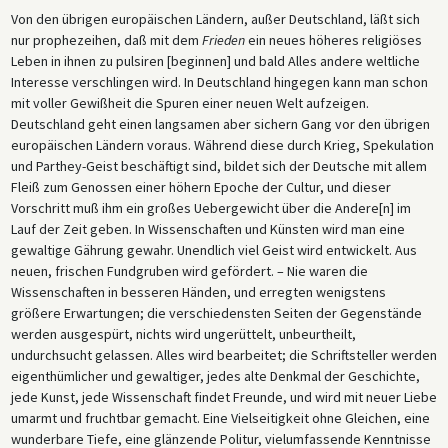
Von den übrigen europäischen Ländern, außer Deutschland, läßt sich
nur prophezeihen, daß mit dem
Frieden
ein neues höheres religiöses
Leben in ihnen zu pulsiren [beginnen] und bald Alles andere weltliche
Interesse verschlingen wird. In Deutschland hingegen kann man schon
mit voller Gewißheit die Spuren einer neuen Welt aufzeigen.
Deutschland geht einen langsamen aber sichern Gang vor den übrigen
europäischen Ländern voraus. Während diese durch Krieg, Spekulation
und Parthey-Geist beschäftigt sind, bildet sich der Deutsche mit allem
Fleiß zum Genossen einer höhern Epoche der Cultur, und dieser
Vorschritt muß ihm ein großes Uebergewicht über die Andere[n] im
Lauf der Zeit geben. In Wissenschaften und Künsten wird man eine
gewaltige Gährung gewahr. Unendlich viel Geist wird entwickelt. Aus
neuen, frischen Fundgruben wird gefördert. – Nie waren die
Wissenschaften in besseren Händen, und erregten wenigstens
größere Erwartungen; die verschiedensten Seiten der Gegenstände
werden ausgespürt, nichts wird ungerüttelt, unbeurtheilt,
undurchsucht gelassen. Alles wird bearbeitet; die Schriftsteller werden
eigenthümlicher und gewaltiger, jedes alte Denkmal der Geschichte,
jede Kunst, jede Wissenschaft findet Freunde, und wird mit neuer Liebe
umarmt und fruchtbar gemacht. Eine Vielseitigkeit ohne Gleichen, eine
wunderbare Tiefe, eine glänzende Politur, vielumfassende Kenntnisse