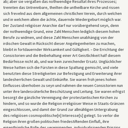
ab; aber sie vergaßen das nothwendige Resultat ihres Prozesses;
trennten das Untrennbare, theilten die untheilbare Kirche und rissen
sich frevelnd aus dem allgemeinen christlichen Verein, durch welchen
und in welchem allein die ächte, dauernde Wiedergeburt möglich war.
Der Zustand religiöser Anarchie darf nur vorübergehend seyn, denn
der nothwendige Grund, eine Zahl Menschen lediglich diesem hohen
Berufe zu widmen, und diese Zahl Menschen unabhängig von der
irdischen Gewalt in Rücksicht dieser Angelegenheiten zu machen,
bleibt in fortdauernder Wirksamkeit und Gültigkeit. – Die Errichtung der
Consistorien und die Beibehaltung einer Art Geistlichkeit half diesem
Bedürfnisse nicht ab, und war kein zureichender Ersatz. Unglücklicher
Weise hatten sich die Fürsten in diese Spaltung gemischt, und viele
benutzten diese Streitigkeiten zur Befestigung und Erweiterung ihrer
landesherrlichen Gewalt und Einkünfte. Sie waren froh jenes hohen
Einflusses überhoben zu seyn und nahmen die neuen Consistorien nun
unter ihre landesväterliche Beschützung und Leitung. Sie waren eifrigst
besorgt die gänzliche Vereinigung der protestantischen Kirchen zu
hindern, und so wurde die Religion irreligiöser Weise in Staats-Gränzen
eingeschlossen, und damit der Grund zur allmähligen Untergrabung
des religiösen cosmopolitische[n] Interesse[s] gelegt. So verlor die
Religion ihren großen politischen friedestiftenden Einfluß, ihre
eigenthümliche Rolle des vereinigenden, individualisirenden Prinzips,