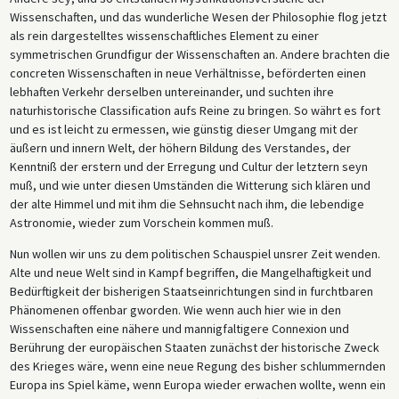
Wissenschaften, und das wunderliche Wesen der Philosophie flog jetzt
als rein dargestelltes wissenschaftliches Element zu einer
symmetrischen Grundfigur der Wissenschaften an. Andere brachten die
concreten Wissenschaften in neue Verhältnisse, beförderten einen
lebhaften Verkehr derselben untereinander, und suchten ihre
naturhistorische Classification aufs Reine zu bringen. So währt es fort
und es ist leicht zu ermessen, wie günstig dieser Umgang mit der
äußern und innern Welt, der höhern Bildung des Verstandes, der
Kenntniß der erstern und der Erregung und Cultur der letztern seyn
muß, und wie unter diesen Umständen die Witterung sich klären und
der alte Himmel und mit ihm die Sehnsucht nach ihm, die lebendige
Astronomie, wieder zum Vorschein kommen muß.
Nun wollen wir uns zu dem politischen Schauspiel unsrer Zeit wenden.
Alte und neue Welt sind in Kampf begriffen, die Mangelhaftigkeit und
Bedürftigkeit der bisherigen Staatseinrichtungen sind in furchtbaren
Phänomenen offenbar gworden. Wie wenn auch hier wie in den
Wissenschaften eine nähere und mannigfaltigere Connexion und
Berührung der europäischen Staaten zunächst der historische Zweck
des Krieges wäre, wenn eine neue Regung des bisher schlummernden
Europa ins Spiel käme, wenn Europa wieder erwachen wollte, wenn ein