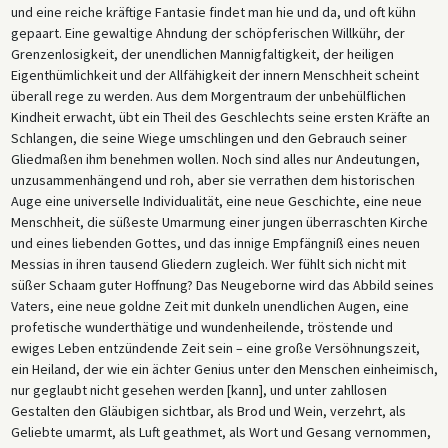
und eine reiche kräftige Fantasie findet man hie und da, und oft kühn
gepaart. Eine gewaltige Ahndung der schöpferischen Willkühr, der
Grenzenlosigkeit, der unendlichen Mannigfaltigkeit, der heiligen
Eigenthümlichkeit und der Allfähigkeit der innern Menschheit scheint
überall rege zu werden. Aus dem Morgentraum der unbehülflichen
Kindheit erwacht, übt ein Theil des Geschlechts seine ersten Kräfte an
Schlangen, die seine Wiege umschlingen und den Gebrauch seiner
Gliedmaßen ihm benehmen wollen. Noch sind alles nur Andeutungen,
unzusammenhängend und roh, aber sie verrathen dem historischen
Auge eine universelle Individualität, eine neue Geschichte, eine neue
Menschheit, die süßeste Umarmung einer jungen überraschten Kirche
und eines liebenden Gottes, und das innige Empfängniß eines neuen
Messias in ihren tausend Gliedern zugleich. Wer fühlt sich nicht mit
süßer Schaam guter Hoffnung? Das Neugeborne wird das Abbild seines
Vaters, eine neue goldne Zeit mit dunkeln unendlichen Augen, eine
profetische wunderthätige und wundenheilende, tröstende und
ewiges Leben entzündende Zeit sein – eine große Versöhnungszeit,
ein Heiland, der wie ein ächter Genius unter den Menschen einheimisch,
nur geglaubt nicht gesehen werden [kann], und unter zahllosen
Gestalten den Gläubigen sichtbar, als Brod und Wein, verzehrt, als
Geliebte umarmt, als Luft geathmet, als Wort und Gesang vernommen,