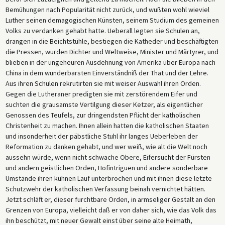
Bemühungen nach Popularität nicht zurück, und wußten wohl wieviel
Luther seinen demagogischen Künsten, seinem Studium des gemeinen
Volks zu verdanken gehabt hatte. Ueberall legten sie Schulen an,
drangen in die Beichtstühle, bestiegen die Katheder und beschäftigten
die Pressen, wurden Dichter und Weltweise, Minister und Märtyrer, und
blieben in der ungeheuren Ausdehnung von Amerika über Europa nach
China in dem wunderbarsten Einverständniß der That und der Lehre.
Aus ihren Schulen rekrutirten sie mit weiser Auswahl ihren Orden.
Gegen die Lutheraner predigten sie mit zerstörendem Eifer und
suchten die grausamste Vertilgung dieser Ketzer, als eigentlicher
Genossen des Teufels, zur dringendsten Pflicht der katholischen
Christenheit zu machen. Ihnen allein hatten die katholischen Staaten
und insonderheit der päbstliche Stuhl ihr langes Ueberleben der
Reformation zu danken gehabt, und wer weiß, wie alt die Welt noch
aussehn würde, wenn nicht schwache Obere, Eifersucht der Fürsten
und andern geistlichen Orden, Hofintriguen und andere sonderbare
Umstände ihren kühnen Lauf unterbrochen und mit ihnen diese letzte
Schutzwehr der katholischen Verfassung beinah vernichtet hätten.
Jetzt schläft er, dieser furchtbare Orden, in armseliger Gestalt an den
Grenzen von Europa, vielleicht daß er von daher sich, wie das Volk das
ihn beschützt, mit neuer Gewalt einst über seine alte Heimath,