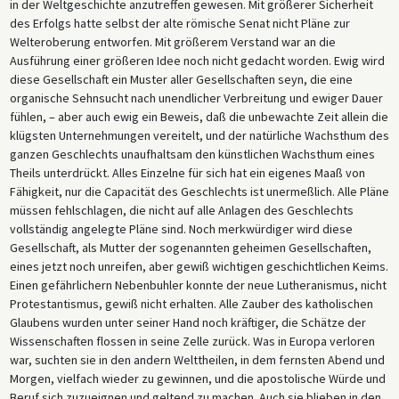
in der Weltgeschichte anzutreffen gewesen. Mit größerer Sicherheit
des Erfolgs hatte selbst der alte römische Senat nicht Pläne zur
Welteroberung entworfen. Mit größerem Verstand war an die
Ausführung einer größeren Idee noch nicht gedacht worden. Ewig wird
diese Gesellschaft ein Muster aller Gesellschaften seyn, die eine
organische Sehnsucht nach unendlicher Verbreitung und ewiger Dauer
fühlen, – aber auch ewig ein Beweis, daß die unbewachte Zeit allein die
klügsten Unternehmungen vereitelt, und der natürliche Wachsthum des
ganzen Geschlechts unaufhaltsam den künstlichen Wachsthum eines
Theils unterdrückt. Alles Einzelne für sich hat ein eigenes Maaß von
Fähigkeit, nur die Capacität des Geschlechts ist unermeßlich. Alle Pläne
müssen fehlschlagen, die nicht auf alle Anlagen des Geschlechts
vollständig angelegte Pläne sind. Noch merkwürdiger wird diese
Gesellschaft, als Mutter der sogenannten geheimen Gesellschaften,
eines jetzt noch unreifen, aber gewiß wichtigen geschichtlichen Keims.
Einen gefährlichern Nebenbuhler konnte der neue Lutheranismus, nicht
Protestantismus, gewiß nicht erhalten. Alle Zauber des katholischen
Glaubens wurden unter seiner Hand noch kräftiger, die Schätze der
Wissenschaften flossen in seine Zelle zurück. Was in Europa verloren
war, suchten sie in den andern Welttheilen, in dem fernsten Abend und
Morgen, vielfach wieder zu gewinnen, und die apostolische Würde und
Beruf sich zuzueignen und geltend zu machen. Auch sie blieben in den