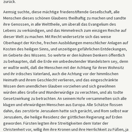
zurück.
Aemsig suchte, diese mächtige friedenstiftende Gesellschaft, alle
Menschen dieses schönen Glaubens theilhaftig zu machen und sandte
ihre Genossen, in alle Welttheile, um überall das Evangelium des
Lebens zu verkündigen, und das Himmelreich zum einzigen Reiche auf
dieser Welt zu machen. Mit Recht widersetzte sich das weise
Oberhaupt der Kirche, frechen Ausbildungen menschlicher Anlagen auf
Kosten des heiligen Sinns, und unzeitigen gefährlichen Entdeckungen,
im Gebiete des Wissens. So wehrte er den kühnen Denkern öffentlich
zu behaupten, daß die Erde ein unbedeutender Wandelstern sey, denn
er wußte wohl, daß die Menschen mit der Achtung für ihren Wohnsitz
und ihr irdisches Vaterland, auch die Achtung vor der himmlischen
Heimath und ihrem Geschlecht verlieren, und das eingeschränkte
Wissen dem unendlichen Glauben vorziehen und sich gewöhnen
würden alles Große und Wunderwürdige zu verachten, und als todte
Gesetzwirkung zu betrachten. An seinem Hofe versammelten sich alle
klugen und ehrwürdigen Menschen aus Europa. Alle Schätze flossen
dahin, das zerstörte Jerusalem hatte sich gerächt, und Rom selbst war
Jerusalem, die heilige Residenz der göttlichen Regierung auf Erden
geworden. Fürsten legten ihre Streitigkeiten dem Vater der
Christenheit vor, willig ihm ihre Kronen und ihre Herrlichkeit zu Füßen, ja