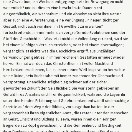
eine Oszillation, ein Wechsel entgegengesetzter Bewegungen nicht
wesentlich? und ist diesen eine beschränkte Dauer nicht
eingenthümlich, ein Wachsthum und ein Abnehmen nicht ihre Natur?
aber auch eine Auferstehung, eine Verjüngung, in neuer, tüchtiger
Gestalt, nicht auch von ihnen mit Gewißheit zu erwarten?
fortschreitende, immer mehr sich vergrößernde Evolutionen sind der
Stoff der Geschichte. – Was jetzt nicht die Vollendung erreicht, wird sie
bei einem künftigen Versuch erreichen, oder bei einem abermaligen;
vergänglich ist nichts was die Geschichte ergriff, aus unzähligen
Verwandlungen geht es in immer reicheren Gestalten erneuet wieder
hervor. Einmal war doch das Christenthum mit voller Macht und
Herrlichkeit erscheinen, bis zu einer neuen Welt-Inspiration herrschte
seine Ruine, sein Buchstabe mit immer zunehmender Ohnmacht und
Verspottung. Unendliche Trägheit lag schwer auf der sicher
gewordenen Zukunft der Geistlichkeit. Sie war stehn geblieben im
Gefühl ihres Ansehns und ihrer Bequemlichkeit, während die Layen ihr
unter den Händen Erfahrung und Gelehrsamkeit entwandt und mächtige
Schritte auf dem Wege der Bildung vorausgethan hatten. In der
Vergessenheit ihres eigentlichen Amts, die Ersten unter den Menschen
an Geist, Einsicht und Bildung zu seyn, waren ihnen die niedrigen
Begierden zu Kopf gewachsen, und die Gemeinheit und Niedrigkeit
ihrer Denkungsart wurde durch ihre Kleidung und ihren Beruf noch