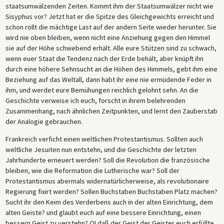
staatsumwälzenden Zeiten. Kommt ihm der Staatsumwälzer nicht wie
Sisyphus vor? Jetzt hat er die Spitze des Gleichgewichts erreicht und
schon rollt die mächtige Last auf der andern Seite wieder herunter. Sie
wird nie oben bleiben, wenn nicht eine Anziehung gegen den Himmel
sie auf der Höhe schwebend erhält. Alle eure Stützen sind zu schwach,
wenn euer Staat die Tendenz nach der Erde behält, aber knüpft ihn
durch eine höhere Sehnsucht an die Höhen des Himmels, gebt ihm eine
Beziehung auf das Weltall, dann habt ihr eine nie ermüdende Feder in
ihm, und werdet eure Bemühungen reichlich gelohnt sehn. An die
Geschichte verweise ich euch, forscht in ihrem belehrenden
Zusammenhang, nach ähnlichen Zeitpunkten, und lernt den Zauberstab
der Analogie gebrauchen.
Frankreich verficht einen weltlichen Protestantismus. Sollten auch
weltliche Jesuiten nun entstehn, und die Geschichte der letzten
Jahrhunderte erneuert werden? Soll die Revolution die französische
bleiben, wie die Reformation die Lutherische war? Soll der
Protestantismus abermals widernatürlicherweise, als revolutionaire
Regierung fixirt werden? Sollen Buchstaben Buchstaben Platz machen?
Sucht ihr den Keim des Verderbens auch in der alten Einrichtung, dem
alten Geiste? und glaubt euch auf eine bessere Einrichtung, einen
bessern Geist zu verstehn? O! daß der Geist der Geister euch erfüllte,