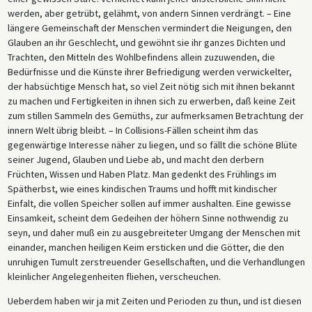
werden, aber getrübt, gelähmt, von andern Sinnen verdrängt. – Eine
längere Gemeinschaft der Menschen vermindert die Neigungen, den
Glauben an ihr Geschlecht, und gewöhnt sie ihr ganzes Dichten und
Trachten, den Mitteln des Wohlbefindens allein zuzuwenden, die
Bedürfnisse und die Künste ihrer Befriedigung werden verwickelter,
der habsüchtige Mensch hat, so viel Zeit nötig sich mit ihnen bekannt
zu machen und Fertigkeiten in ihnen sich zu erwerben, daß keine Zeit
zum stillen Sammeln des Gemüths, zur aufmerksamen Betrachtung der
innern Welt übrig bleibt. – In Collisions-Fällen scheint ihm das
gegenwärtige Interesse näher zu liegen, und so fällt die schöne Blüte
seiner Jugend, Glauben und Liebe ab, und macht den derbern
Früchten, Wissen und Haben Platz. Man gedenkt des Frühlings im
Spätherbst, wie eines kindischen Traums und hofft mit kindischer
Einfalt, die vollen Speicher sollen auf immer aushalten. Eine gewisse
Einsamkeit, scheint dem Gedeihen der höhern Sinne nothwendig zu
seyn, und daher muß ein zu ausgebreiteter Umgang der Menschen mit
einander, manchen heiligen Keim ersticken und die Götter, die den
unruhigen Tumult zerstreuender Gesellschaften, und die Verhandlungen
kleinlicher Angelegenheiten fliehen, verscheuchen.
Ueberdem haben wir ja mit Zeiten und Perioden zu thun, und ist diesen