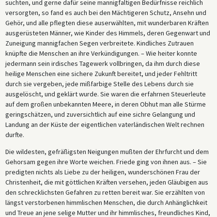
suchten, und gerne dafür seine mannigfaltigen Bedürfnisse reichlich
versorgten, so fand es auch bei den Mächtigeren Schutz, Ansehn und
Gehör, und alle pflegten diese auserwählten, mit wunderbaren Kräften
ausgerüsteten Männer, wie Kinder des Himmels, deren Gegenwart und
Zuneigung mannigfachen Segen verbreitete. Kindliches Zutrauen
knüpfte die Menschen an ihre Verkündigungen. – Wie heiter konnte
jedermann sein irdisches Tagewerk vollbringen, da ihm durch diese
heilige Menschen eine sichere Zukunft bereitet, und jeder Fehltritt
durch sie vergeben, jede mißfarbige Stelle des Lebens durch sie
ausgelöscht, und geklärt wurde. Sie waren die erfahrnen Steuerleute
auf dem großen unbekannten Meere, in deren Obhut man alle Stürme
geringschätzen, und zuversichtlich auf eine sichre Gelangung und
Landung an der Küste der eigentlichen vaterländischen Welt rechnen
durfte.
Die wildesten, gefräßigsten Neigungen mußten der Ehrfurcht und dem
Gehorsam gegen ihre Worte weichen. Friede ging von ihnen aus. – Sie
predigten nichts als Liebe zu der heiligen, wunderschönen Frau der
Christenheit, die mit göttlichen Kräften versehen, jeden Gläubigen aus
den schrecklichsten Gefahren zu retten bereit war. Sie erzählten von
längst verstorbenen himmlischen Menschen, die durch Anhänglichkeit
und Treue an jene selige Mutter und ihr himmlisches, freundliches Kind,