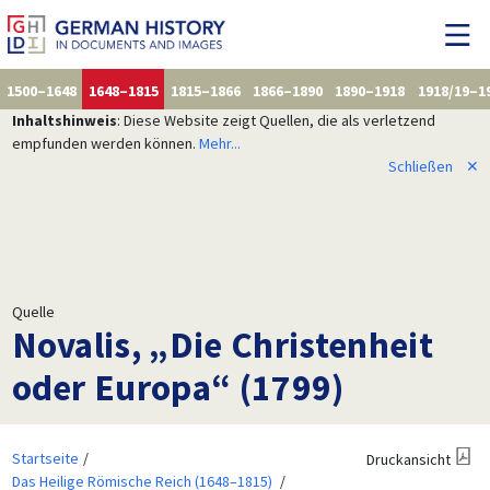
1500–1648
1648–1815
1815–1866
1866–1890
1890–1918
1918/19–1
Inhaltshinweis
: Diese Website zeigt Quellen, die als verletzend
empfunden werden können.
Mehr...
Schließen
✕
Quelle
Novalis, „Die Christenheit
oder Europa“ (1799)
Startseite
Druckansicht
Das Heilige Römische Reich (1648–1815)