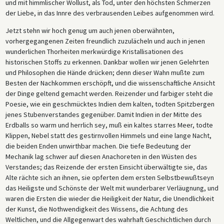
und mit himmlischer Wollust, als Tod, unter den höchsten Schmerzen
der Liebe, in das Innre des verbrausenden Leibes aufgenommen wird.
Jetzt stehn wir hoch genug um auch jenen oberwähnten,
vorhergegangenen Zeiten freundlich zuzulächeln und auch in jenen
wunderlichen Thorheiten merkwürdige Kristallisationen des
historischen Stoffs zu erkennen. Dankbar wollen wir jenen Gelehrten
und Philosophen die Hände drücken; denn dieser Wahn mußte zum
Besten der Nachkommen erschöpft, und die wissenschaftliche Ansicht
der Dinge geltend gemacht werden. Reizender und farbiger steht die
Poesie, wie ein geschmücktes Indien dem kalten, todten Spitzbergen
jenes Stubenverstandes gegenüber. Damit Indien in der Mitte des
Erdballs so warm und herrlich sey, muß ein kaltes starres Meer, todte
Klippen, Nebel statt des gestirnvollen Himmels und eine lange Nacht,
die beiden Enden unwirthbar machen. Die tiefe Bedeutung der
Mechanik lag schwer auf diesen Anachoreten in den Wüsten des
Verstandes; das Reizende der ersten Einsicht überwältigte sie, das
Alte rächte sich an ihnen, sie opferten dem ersten Selbstbewußtseyn
das Heiligste und Schönste der Welt mit wunderbarer Verläugnung, und
waren die Ersten die wieder die Heiligkeit der Natur, die Unendlichkeit
der Kunst, die Nothwendigkeit des Wissens, die Achtung des
Weltlichen, und die Allgegenwart des wahrhaft Geschichtlichen durch