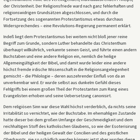
der Christenheit. Der Religionsfriede ward nach ganz fehlerhaften und
religionswidrigen Grundsätzen abgeschlossen, und durch die
Fortsetzung des sogenannten Protestantismus etwas durchaus
Widersprechendes – eine Revolutions-Regierung permanent erklärt.
Indeß liegt dem Protestantismus bei weitem nicht bloß jener reine
Begriff zum Grunde, sondern Luther behandelte das Christenthum
überhaupt willkührlich, verkannte seinen Geist, und führte einen andern
Buchstaben und eine andere Religion ein, nemlich die heilige
Allgemeingültigkeit der Bibel, und damit wurde leider eine andere
höchst fremde irdische Wissenschaft in die Religionsangelegenheit
gemischt – die Philologie – deren auszehrender Einfluß von da an
unverkennbar wird. Er wurde selbst aus dunkelm Gefühl dieses
Fehlgriffs bei einem großen Theil der Protestanten zum Rang eines
Evangelisten erhoben und seine Uebersetzung canonisirt.
Dem religiösen Sinn war diese Wahl höchst verderblich, da nichts seine
Irritabilität so vernichtet, wie der Buchstabe. Im ehemahligen Zustande
hatte dieser bei dem großen Umfange der Geschmeidigkeit und dem
reichhaltigen Stoff des katholischen Glaubens, so wie der Esoterisirung
der Bibel und der heiligen Gewalt der Concilien und des geistlichen
Oberhaupts, nie so schädlich werden können; jetzt aber wurden diese