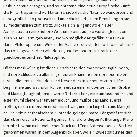
Enthusiasmus erzogen, und so entstand eine neue europäische Zunft:
die Philantropen und Aufklärer. Schade daß die Natur so wunderbar und
unbegreiflich, so poetisch und unendlich blieb, allen Bemühungen sie
zu modernisiren zum Trotz. Duckte sich ja irgendwo ein alter
Aberglaube an eine höhere Welt und sonst auf, so wurde gleich von
allen Seiten Lärm geblasen, und wo möglich der gefährliche Funke
durch Philosophie und Witz in der Asche erstickt; dennoch war Toleranz
das Losungswort der Gebildeten, und besonders in Frankreich
gleichbedeutend mit Philosophie.
Höchst merkwürdig ist diese Geschichte des modernen Unglaubens,
und der Schlüssel zu allen ungeheuren Phänomenen der neuern Zeit.
Erst in diesem Jahrhundert und besonders in seiner letzten Hälfte
beginnt sie und wächst in kurzer Zeit zu einer unübersehlichen Größe
und Mannigfaltigkeit; eine zweite Reformation, eine umfassendere und
eigenthümlichere war unvermeidlich, und mußte das Land zuerst
treffen, das am meisten modernisirt war, und am längsten aus Mangel
an Freiheit in asthenischem Zustande gelegen hatte. Längst hätte sich
das überirdische Feuer Luft gemacht, und die klugen Aufklärungs-Pläne
vereitelt, wenn nicht weltlicher Druck und Einfluß denselben zu Statten
gekommen wären. In dem Augenblick aber, wo ein Zwiespalt unter den