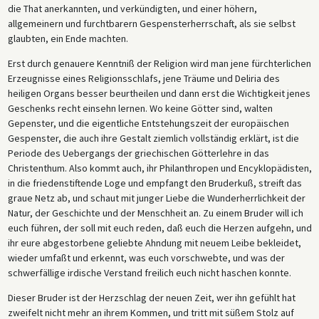
die That anerkannten, und verkündigten, und einer höhern,
allgemeinern und furchtbarern Gespensterherrschaft, als sie selbst
glaubten, ein Ende machten.
Erst durch genauere Kenntniß der Religion wird man jene fürchterlichen
Erzeugnisse eines Religionsschlafs, jene Träume und Deliria des
heiligen Organs besser beurtheilen und dann erst die Wichtigkeit jenes
Geschenks recht einsehn lernen. Wo keine Götter sind, walten
Gepenster, und die eigentliche Entstehungszeit der europäischen
Gespenster, die auch ihre Gestalt ziemlich vollständig erklärt, ist die
Periode des Uebergangs der griechischen Götterlehre in das
Christenthum. Also kommt auch, ihr Philanthropen und Encyklopädisten,
in die friedenstiftende Loge und empfangt den Bruderkuß, streift das
graue Netz ab, und schaut mit junger Liebe die Wunderherrlichkeit der
Natur, der Geschichte und der Menschheit an. Zu einem Bruder will ich
euch führen, der soll mit euch reden, daß euch die Herzen aufgehn, und
ihr eure abgestorbene geliebte Ahndung mit neuem Leibe bekleidet,
wieder umfaßt und erkennt, was euch vorschwebte, und was der
schwerfällige irdische Verstand freilich euch nicht haschen konnte.
Dieser Bruder ist der Herzschlag der neuen Zeit, wer ihn gefühlt hat
zweifelt nicht mehr an ihrem Kommen, und tritt mit süßem Stolz auf