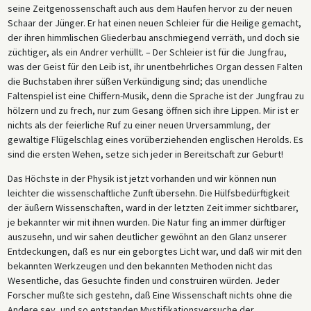
seine Zeitgenossenschaft auch aus dem Haufen hervor zu der neuen
Schaar der Jünger. Er hat einen neuen Schleier für die Heilige gemacht,
der ihren himmlischen Gliederbau anschmiegend verräth, und doch sie
züchtiger, als ein Andrer verhüllt. – Der Schleier ist für die Jungfrau,
was der Geist für den Leib ist, ihr unentbehrliches Organ dessen Falten
die Buchstaben ihrer süßen Verkündigung sind; das unendliche
Faltenspiel ist eine Chiffern-Musik, denn die Sprache ist der Jungfrau zu
hölzern und zu frech, nur zum Gesang öffnen sich ihre Lippen. Mir ist er
nichts als der feierliche Ruf zu einer neuen Urversammlung, der
gewaltige Flügelschlag eines vorüberziehenden englischen Herolds. Es
sind die ersten Wehen, setze sich jeder in Bereitschaft zur Geburt!
Das Höchste in der Physik ist jetzt vorhanden und wir können nun
leichter die wissenschaftliche Zunft übersehn. Die Hülfsbedürftigkeit
der äußern Wissenschaften, ward in der letzten Zeit immer sichtbarer,
je bekannter wir mit ihnen wurden. Die Natur fing an immer dürftiger
auszusehn, und wir sahen deutlicher gewöhnt an den Glanz unserer
Entdeckungen, daß es nur ein geborgtes Licht war, und daß wir mit den
bekannten Werkzeugen und den bekannten Methoden nicht das
Wesentliche, das Gesuchte finden und construiren würden. Jeder
Forscher mußte sich gestehn, daß Eine Wissenschaft nichts ohne die
Andere sey, und so entstanden Mystifikationsversuche der