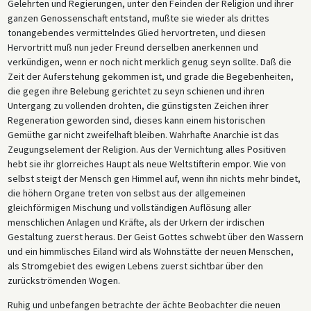
Gelehrten und Regierungen, unter den Feinden der Religion und ihrer
ganzen Genossenschaft entstand, mußte sie wieder als drittes
tonangebendes vermittelndes Glied hervortreten, und diesen
Hervortritt muß nun jeder Freund derselben anerkennen und
verkündigen, wenn er noch nicht merklich genug seyn sollte. Daß die
Zeit der Auferstehung gekommen ist, und grade die Begebenheiten,
die gegen ihre Belebung gerichtet zu seyn schienen und ihren
Untergang zu vollenden drohten, die günstigsten Zeichen ihrer
Regeneration geworden sind, dieses kann einem historischen
Gemüthe gar nicht zweifelhaft bleiben. Wahrhafte Anarchie ist das
Zeugungselement der Religion. Aus der Vernichtung alles Positiven
hebt sie ihr glorreiches Haupt als neue Weltstifterin empor. Wie von
selbst steigt der Mensch gen Himmel auf, wenn ihn nichts mehr bindet,
die höhern Organe treten von selbst aus der allgemeinen
gleichförmigen Mischung und vollständigen Auflösung aller
menschlichen Anlagen und Kräfte, als der Urkern der irdischen
Gestaltung zuerst heraus. Der Geist Gottes schwebt über den Wassern
und ein himmlisches Eiland wird als Wohnstätte der neuen Menschen,
als Stromgebiet des ewigen Lebens zuerst sichtbar über den
zurückströmenden Wogen.
Ruhig und unbefangen betrachte der ächte Beobachter die neuen