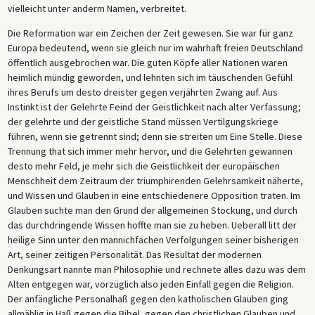
vielleicht unter anderm Namen, verbreitet.
Die Reformation war ein Zeichen der Zeit gewesen. Sie war für ganz
Europa bedeutend, wenn sie gleich nur im wahrhaft freien Deutschland
öffentlich ausgebrochen war. Die guten Köpfe aller Nationen waren
heimlich mündig geworden, und lehnten sich im täuschenden Gefühl
ihres Berufs um desto dreister gegen verjährten Zwang auf. Aus
Instinkt ist der Gelehrte Feind der Geistlichkeit nach alter Verfassung;
der gelehrte und der geistliche Stand müssen Vertilgungskriege
führen, wenn sie getrennt sind; denn sie streiten um Eine Stelle. Diese
Trennung that sich immer mehr hervor, und die Gelehrten gewannen
desto mehr Feld, je mehr sich die Geistlichkeit der europäischen
Menschheit dem Zeitraum der triumphirenden Gelehrsamkeit näherte,
und Wissen und Glauben in eine entschiedenere Opposition traten. Im
Glauben suchte man den Grund der allgemeinen Stockung, und durch
das durchdringende Wissen hoffte man sie zu heben. Ueberall litt der
heilige Sinn unter den mannichfachen Verfolgungen seiner bisherigen
Art, seiner zeitigen Personalität. Das Resultat der modernen
Denkungsart nannte man Philosophie und rechnete alles dazu was dem
Alten entgegen war, vorzüglich also jeden Einfall gegen die Religion.
Der anfängliche Personalhaß gegen den katholischen Glauben ging
allmählig in Haß gegen die Bibel, gegen den christlichen Glauben und