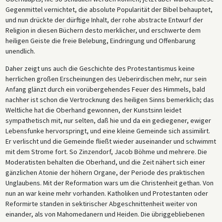
Gegenmittel vernichtet, die absolute Popularität der Bibel behauptet,
und nun drückte der dürftige Inhalt, der rohe abstracte Entwurf der
Religion in diesen Büchern desto merklicher, und erschwerte dem
heiligen Geiste die freie Belebung, Eindringung und Offenbarung
unendlich.
Daher zeigt uns auch die Geschichte des Protestantismus keine
herrlichen großen Erscheinungen des Ueberirdischen mehr, nur sein
Anfang glänzt durch ein vorübergehendes Feuer des Himmels, bald
nachher ist schon die Vertrocknung des heiligen Sinns bemerklich; das
Weltliche hat die Oberhand gewonnen, der Kunstsinn leidet
sympathetisch mit, nur selten, daß hie und da ein gediegener, ewiger
Lebensfunke hervorspringt, und eine kleine Gemeinde sich assimilirt.
Er verlischt und die Gemeinde fließt wieder auseinander und schwimmt
mit dem Strome fort. So Zinzendorf, Jacob Böhme und mehrere. Die
Moderatisten behalten die Oberhand, und die Zeit nähert sich einer
gänzlichen Atonie der höhern Organe, der Periode des praktischen
Unglaubens. Mit der Reformation wars um die Christenheit gethan. Von
nun an war keine mehr vorhanden. Katholiken und Protestanten oder
Reformirte standen in sektirischer Abgeschnittenheit weiter von
einander, als von Mahomedanern und Heiden. Die übriggebliebenen