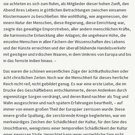
sie achteten es sich zum Ruhm, als Mitglieder dieser hohen Zunft, den
Abend ihres Lebens in göttlichen Betrachtungen zwischen einsamen
Klostermauern zu beschließen. Wie wohlthätig, wie angemessen, der
innern Natur der Menschen, diese Regierung, diese Einrichtung war,
zeigte das gewaltige Emporstreben, aller andern menschlichen Kräfte,
die harmonische Entwicklung aller Anlagen; die ungeheure Höhe, die
einzelne Menschen in allen Fächern der Wissenschaften des Lebens
und der Künste erreichten und der überall blühende Handelsverkehr
mit geistigen und irdischen Waaren, in dem Umkreis von Europa und bis
in das fernste Indien hinaus. –
Das waren die schönen wesentlichen Züge der ächtkatholischen oder
ächt christlichen Zeiten. Noch war die Menschheit für dieses herrliche
Reich nicht reif, nicht gebildet genug. Es war eine erste Liebe, die im
Drucke des Geschäftlebens entschlummerte, deren Andenken durch
eigennützige Sorgen verdrängt, und deren Band nachher als Trug und
Wahn ausgeschrien und nach spätern Erfahrungen beurtheilt, – auf
immer von einem großen Theil der Europäer zerrissen wurde. Diese
innere große Spaltung, die zerstörende Kriege begleiteten, war ein
merkwürdiges Zeichen der Schädlichkeit der Kultur, für den Sinn des
Unsichtbaren, wenigstens einer temporellen Schädlichkeit der Kultur
einer gewissen Stufe. Vernichtet kann jener unsterbliche Sinn nicht