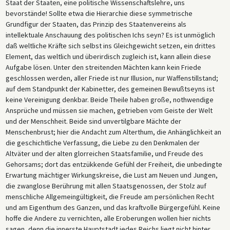
Staat der Staaten, eine politische Wissenschaftslehre, uns
bevorstände! Sollte etwa die Hierarchie diese symmetrische
Grundfigur der Staaten, das Prinzip des Staatenvereins als
intellektuale Anschauung des politischen Ichs seyn? Es ist unmöglich
daß weltliche Kräfte sich selbst ins Gleichgewicht setzen, ein drittes
Element, das weltlich und überirdisch zugleich ist, kann allein diese
Aufgabe lösen. Unter den streitenden Mächten kann kein Friede
geschlossen werden, aller Friede ist nur Illusion, nur Waffenstillstand;
auf dem Standpunkt der Kabinetter, des gemeinen Bewußtseyns ist
keine Vereinigung denkbar. Beide Theile haben große, nothwendige
Ansprüche und müssen sie machen, getrieben vom Geiste der Welt
und der Menschheit. Beide sind unvertilgbare Mächte der
Menschenbrust; hier die Andacht zum Alterthum, die Anhänglichkeit an
die geschichtliche Verfassung, die Liebe zu den Denkmalen der
Altväter und der alten glorreichen Staatsfamilie, und Freude des
Gehorsams; dort das entzükkende Gefühl der Freiheit, die unbedingte
Erwartung mächtiger Wirkungskreise, die Lust am Neuen und Jungen,
die zwanglose Berührung mit allen Staatsgenossen, der Stolz auf
menschliche Allgemeingültigkeit, die Freude am persönlichen Recht
und am Eigenthum des Ganzen, und das kraftvolle Bürgergefühl. Keine
hoffe die Andere zu vernichten, alle Eroberungen wollen hier nichts
sagen, denn die innerste Hauptstadt jedes Reichs liegt nicht hinter