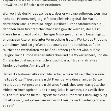
Erdwällen und läßt sich nicht erstürmen.
Wer weiß ob des Kriegs genug ist, aber er wird nie aufhören, wenn man
nicht den Palmenzweig ergreift, den allein eine geistliche Macht
darreichen kann. Es wird so lange Blut über Europa strömen bis die
Nationen ihren fürchterlichen Wahnsinn gewahr werden, der sie im
Kreise herumtreibt und von heiliger Musik getroffen und besänftigt zu
ehemaligen Altären in bunter Vermischung treten, Werke des Friedens
vornehmen, und ein großes Liebesmahl, als Friedensfest, auf den
rauchenden Wahlstätten mit heißen Thränen gefeiert wird. Nur die
Religion kann Europa wieder aufwecken und die Völker sichern, und die
Christenheit mit neuer Herrlichkeit sichtbar auf Erden in ihr altes
friedenstiftendes Amt installiren.
Haben die Nationen Alles vom Menschen – nur nicht sein Herz? – sein
heiliges Organ? Werden sie nicht Freunde, wie diese, an den Särgen
ihrer Lieben, vergessen sie nicht alles Feindliche, wenn das göttliche
Mitleid zu ihnen spricht – und Ein Unglück, Ein Jammer, Ein Gefühl ihre
Augen mit Thränen füllte? Ergreift sie nicht Aufopferung und Hingebung
mit Allgewalt, und sehnen sie sich nicht Freunde und Bundesgenossen
zu sein?