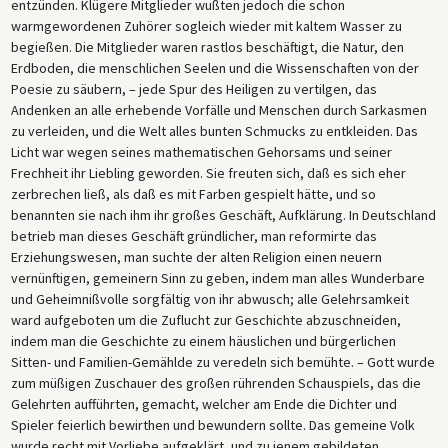
entzünden. Klügere Mitglieder wußten jedoch die schon
warmgewordenen Zuhörer sogleich wieder mit kaltem Wasser zu
begießen. Die Mitglieder waren rastlos beschäftigt, die Natur, den
Erdboden, die menschlichen Seelen und die Wissenschaften von der
Poesie zu säubern, – jede Spur des Heiligen zu vertilgen, das
Andenken an alle erhebende Vorfälle und Menschen durch Sarkasmen
zu verleiden, und die Welt alles bunten Schmucks zu entkleiden. Das
Licht war wegen seines mathematischen Gehorsams und seiner
Frechheit ihr Liebling geworden. Sie freuten sich, daß es sich eher
zerbrechen ließ, als daß es mit Farben gespielt hätte, und so
benannten sie nach ihm ihr großes Geschäft, Aufklärung. In Deutschland
betrieb man dieses Geschäft gründlicher, man reformirte das
Erziehungswesen, man suchte der alten Religion einen neuern
vernünftigen, gemeinern Sinn zu geben, indem man alles Wunderbare
und Geheimnißvolle sorgfältig von ihr abwusch; alle Gelehrsamkeit
ward aufgeboten um die Zuflucht zur Geschichte abzuschneiden,
indem man die Geschichte zu einem häuslichen und bürgerlichen
Sitten- und Familien-Gemählde zu veredeln sich bemühte. – Gott wurde
zum müßigen Zuschauer des großen rührenden Schauspiels, das die
Gelehrten aufführten, gemacht, welcher am Ende die Dichter und
Spieler feierlich bewirthen und bewundern sollte. Das gemeine Volk
wurde recht mit Vorliebe aufgeklärt, und zu jenem gebildeten