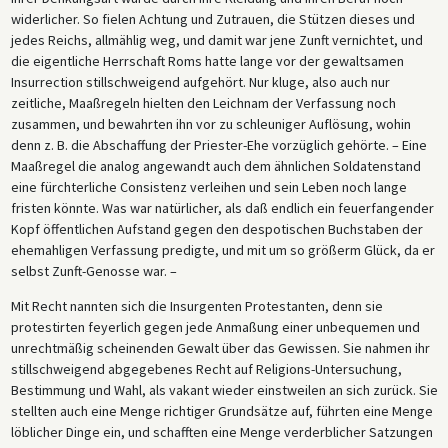
widerlicher. So fielen Achtung und Zutrauen, die Stützen dieses und
jedes Reichs, allmählig weg, und damit war jene Zunft vernichtet, und
die eigentliche Herrschaft Roms hatte lange vor der gewaltsamen
Insurrection stillschweigend aufgehört. Nur kluge, also auch nur
zeitliche, Maaßregeln hielten den Leichnam der Verfassung noch
zusammen, und bewahrten ihn vor zu schleuniger Auflösung, wohin
denn z. B. die Abschaffung der Priester-Ehe vorzüglich gehörte. – Eine
Maaßregel die analog angewandt auch dem ähnlichen Soldatenstand
eine fürchterliche Consistenz verleihen und sein Leben noch lange
fristen könnte. Was war natürlicher, als daß endlich ein feuerfangender
Kopf öffentlichen Aufstand gegen den despotischen Buchstaben der
ehemahligen Verfassung predigte, und mit um so größerm Glück, da er
selbst Zunft-Genosse war. –
Mit Recht nannten sich die Insurgenten Protestanten, denn sie
protestirten feyerlich gegen jede Anmaßung einer unbequemen und
unrechtmäßig scheinenden Gewalt über das Gewissen. Sie nahmen ihr
stillschweigend abgegebenes Recht auf Religions-Untersuchung,
Bestimmung und Wahl, als vakant wieder einstweilen an sich zurück. Sie
stellten auch eine Menge richtiger Grundsätze auf, führten eine Menge
löblicher Dinge ein, und schafften eine Menge verderblicher Satzungen