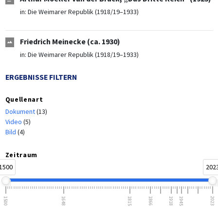
in:
Die Weimarer Republik (1918/19–1933)
Friedrich Meinecke (ca. 1930)
in:
Die Weimarer Republik (1918/19–1933)
ERGEBNISSE FILTERN
Quellenart
Dokument
(13)
Video
(5)
Bild
(4)
Zeitraum
1500
202
1500
1648
1815
1866
1918
1945
2023