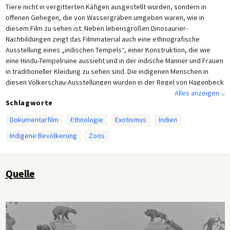
Tiere nicht in vergitterten Käfigen ausgestellt wurden, sondern in
offenen Gehegen, die von Wassergräben umgeben waren, wie in
diesem Film zu sehen ist. Neben lebensgroßen Dinosaurier-
Nachbildungen zeigt das Filmmaterial auch eine ethnografische
Ausstellung eines „indischen Tempels“, einer Konstruktion, die wie
eine Hindu-Tempelruine aussieht und in der indische Männer und Frauen
in traditioneller Kleidung zu sehen sind. Die indigenen Menschen in
diesen Völkerschau-Ausstellungen wurden in der Regel von Hagenbeck
und seinen lokalen Agenten rekrutiert und für ihre Teilnahme bezahlt.
Alles anzeigen ⌵
Schlagworte
Der Film wurde von Louis Held (1851–1927) gedreht, einem
erfolgreichen Fotografen aus Weimar, der zu Beginn des 20.
Dokumentarfilm
Ethnologie
Exotismus
Indien
Jahrhunderts begann, auch kurze Dokumentarfilmen zu drehen.
Indigene Bevölkerung
Zoos
Quelle