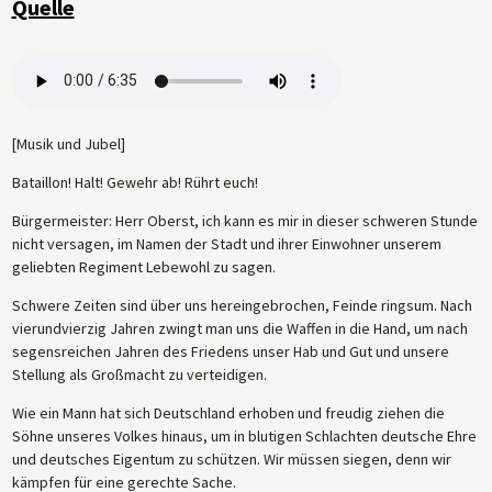
Quelle
Verteidigungskrieg gezwungen worden sei, betont der Oberst die
Bereitschaft der Soldaten, ihr Leben für ihr Land zu opfern. Neben den
Reden sind militärische Befehle und patriotische Lieder wie „Die Wacht
am Rhein“ zu hören. Die zu diesem Zeitpunkt von vielen Deutschen
getragene Überzeugung, dass der Krieg für ihr Land kurz und siegreich
sein würde, kommt in den Worten eines Zivilisten zum Ausdruck, der
[Musik und Jubel]
wissen möchte, wohin er seine Briefe an einen Frontsoldaten schicken
soll, und dann zuversichtlich beschließt, sie einfach nach Paris zu
Bataillon! Halt! Gewehr ab! Rührt euch!
schicken, da die deutschen Truppen die französische Hauptstadt
sicher bald besetzt haben würden.
Bürgermeister: Herr Oberst, ich kann es mir in dieser schweren Stunde
nicht versagen, im Namen der Stadt und ihrer Einwohner unserem
geliebten Regiment Lebewohl zu sagen.
Schwere Zeiten sind über uns hereingebrochen, Feinde ringsum. Nach
vierundvierzig Jahren zwingt man uns die Waffen in die Hand, um nach
segensreichen Jahren des Friedens unser Hab und Gut und unsere
Stellung als Großmacht zu verteidigen.
Wie ein Mann hat sich Deutschland erhoben und freudig ziehen die
Söhne unseres Volkes hinaus, um in blutigen Schlachten deutsche Ehre
und deutsches Eigentum zu schützen. Wir müssen siegen, denn wir
kämpfen für eine gerechte Sache.