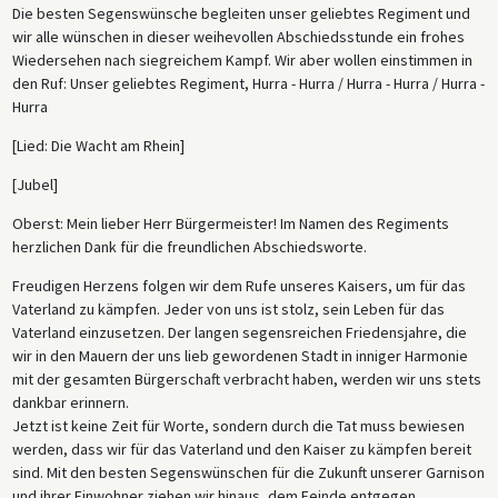
Die besten Segenswünsche begleiten unser geliebtes Regiment und
wir alle wünschen in dieser weihevollen Abschiedsstunde ein frohes
Wiedersehen nach siegreichem Kampf. Wir aber wollen einstimmen in
den Ruf: Unser geliebtes Regiment, Hurra - Hurra / Hurra - Hurra / Hurra -
Hurra
[Lied: Die Wacht am Rhein]
[Jubel]
Oberst: Mein lieber Herr Bürgermeister! Im Namen des Regiments
herzlichen Dank für die freundlichen Abschiedsworte.
Freudigen Herzens folgen wir dem Rufe unseres Kaisers, um für das
Vaterland zu kämpfen. Jeder von uns ist stolz, sein Leben für das
Vaterland einzusetzen. Der langen segensreichen Friedensjahre, die
wir in den Mauern der uns lieb gewordenen Stadt in inniger Harmonie
mit der gesamten Bürgerschaft verbracht haben, werden wir uns stets
dankbar erinnern.
Jetzt ist keine Zeit für Worte, sondern durch die Tat muss bewiesen
werden, dass wir für das Vaterland und den Kaiser zu kämpfen bereit
sind. Mit den besten Segenswünschen für die Zukunft unserer Garnison
und ihrer Einwohner ziehen wir hinaus, dem Feinde entgegen.