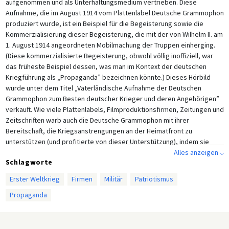
aufgenommen und als Unterhaltungsmedium vertrieben. Diese
Aufnahme, die im August 1914 vom Plattenlabel Deutsche Grammophon
produziert wurde, ist ein Beispiel für die Begeisterung sowie die
Kommerzialisierung dieser Begeisterung, die mit der von Wilhelm II. am
1. August 1914 angeordneten Mobilmachung der Truppen einherging.
(Diese kommerzialisierte Begeisterung, obwohl völlig inoffiziell, war
das früheste Beispiel dessen, was man im Kontext der deutschen
Kriegführung als „Propaganda” bezeichnen könnte.) Dieses Hörbild
wurde unter dem Titel „Vaterländische Aufnahme der Deutschen
Grammophon zum Besten deutscher Krieger und deren Angehörigen”
verkauft. Wie viele Plattenlabels, Filmproduktionsfirmen, Zeitungen und
Zeitschriften warb auch die Deutsche Grammophon mit ihrer
Bereitschaft, die Kriegsanstrengungen an der Heimatfront zu
unterstützen (und profitierte von dieser Unterstützung), indem sie
patriotische Werke wie diese Aufnahme produzierte.
Alles anzeigen ⌵
Schlagworte
In einer fiktiven Szene verlässt ein Bataillon seine Garnison in einer
Erster Weltkrieg
Firmen
Militär
Patriotismus
ungenannten deutschen Stadt. Der Bürgermeister der Stadt und der
Oberst des Bataillons halten jeweils eine kurze Rede vor den
Propaganda
versammelten Bürgern und Soldaten, bevor das Bataillon in einen Zug
steigt. Während der Bürgermeister die offizielle Behauptung der
deutschen Regierung wiederholt, dass Deutschland zu einem