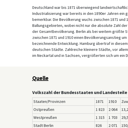
Deutschland war bis 1871 überwiegend landwirtschaftlic
Industrialisierung war bereits in den 1890er Jahren e
bemerkbar. Die Bevölkerung wuchs zwischen 1871 und 19
Ballungsgebieten, wobei nicht nur die absolute Zahl de
der Gesamtbevölkerung. Berlin als bei weitem größte S
zwischen 1871 und 1910 einen Bevölkerungsanstieg um 1
bezeichnende Entwicklung. Hamburg übertraf in diesem 
deutschen Städte. Zahlreiche kleinere Städte, vor allem
im Neckartal und in Sachsen, vergrößerten sich um ein D
Quelle
Volkszahl der Bundesstaaten und Landesteile 
Staaten/Provinzen
1871
1910
Zuw
Ostpreußen
1 823
2 064
13,
Westpreußen
1 315
1 703
29,
Stadt Berlin
826
2 071
150