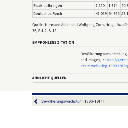
Elsaß-Lothringen
1 550
1 874
20,
Deutsches Reich
41 059
64 926
58,
Quelle: Hermann Aubin und Wolfgang Zorn, Hrsg.,
Handbu
76, Bd. 2, S. 18.
EMPFOHLENE ZITATION
Bevölkerungsumverteilung (1
and Images, <
https://germa
erste-weltkrieg-1890-1918
ÄHNLICHE QUELLEN
Bevölkerungswachstum (1890–1914)