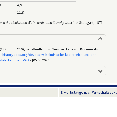
9
4,9
1
11,8
ch der deutschen Wirtschafts- und Sozialgeschichte
. Stuttgart, 1971–
871 und 1910), veröffentlicht in: German History in Documents
nhistorydocs.org/de/das-wilhelminische-kaiserreich-und-der-
/ghdi:document-632
> [05.06.2026].
Erwerbstätige nach Wirtschaftssekt