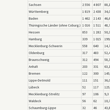
Sachsen
2 556
4 807
88,
Württemberg
1 819
2 438
34,
Baden
1 462
2 143
46,
Thüringische Länder (ohne Coburg.)
1 016
1 511
48,
Hessen
853
1 282
50,
Hamburg
339
1 015
199
Mecklenburg-Schwerin
558
640
14,
Oldenburg
317
483
52,
Braunschweig
312
494
58,
Anhalt
203
331
63,
Bremen
122
300
145
Lippe-Detmold
111
151
36,
Lübeck
52
117
125
Mecklenburg-Strelitz
97
106
9,3
Waldeck
56
62
10,
Schaumburg-Lippe
32
46
43,