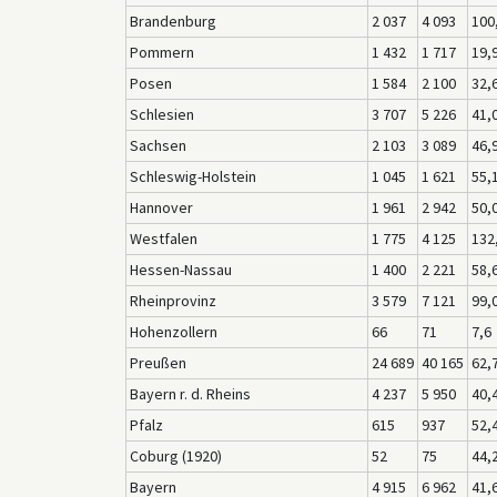
Brandenburg
2 037
4 093
100
Pommern
1 432
1 717
19,
Posen
1 584
2 100
32,
Schlesien
3 707
5 226
41,
Sachsen
2 103
3 089
46,
Schleswig-Holstein
1 045
1 621
55,
Hannover
1 961
2 942
50,
Westfalen
1 775
4 125
132
Hessen-Nassau
1 400
2 221
58,
Rheinprovinz
3 579
7 121
99,
Hohenzollern
66
71
7,6
Preußen
24 689
40 165
62,
Bayern r. d. Rheins
4 237
5 950
40,
Pfalz
615
937
52,
Coburg (1920)
52
75
44,
Bayern
4 915
6 962
41,