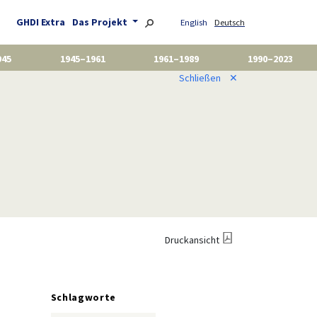
GHDI Extra
Das Projekt
English
Deutsch
945
1945–1961
1961–1989
1990–2023
Schließen
✕
Druckansicht
Schlagworte