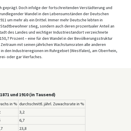
h geprägt. Doch infolge der fortschreitenden Verstädterung und
in grundlegender Wandel in den Lebensumständen der Deutschen
11 um mehr als ein Drittel. Immer mehr Deutsche lebten in
r Stadtbewohner stieg, sondern auch deren prozentualer Anteil an
tadt des Landes und wichtiger Industriestandort verzeichnete
50,7 Prozent – eine für den Wandel in der Bevölkerungsstruktur
Zeitraum mit seinen jährlichen Wachstumsraten alle anderen
 in den Industrieregionen im Ruhrgebiet (Westfalen), am Oberrhein,
rei- oder gar Vierfaches.
1871 und 1910 (in Tausend)
achs in %
durchschnittl. jährl. Zuwachsrate in %
2
3,2
5
6,7
,7
23,8