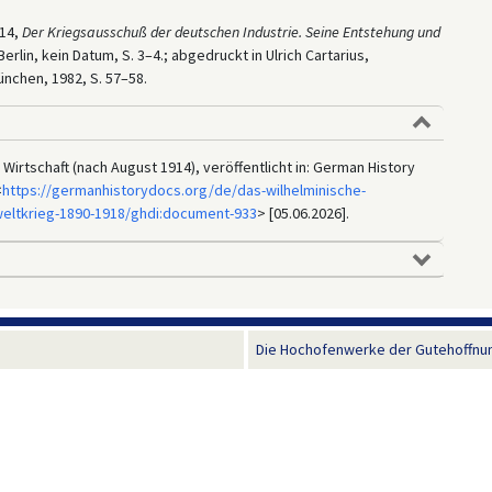
914,
Der Kriegsausschuß der deutschen Industrie. Seine Entstehung und
 Berlin, kein Datum, S. 3–4.; abgedruckt in Ulrich Cartarius,
ünchen, 1982, S. 57–58.
Wirtschaft (nach August 1914), veröffentlicht in: German History
<
https://germanhistorydocs.org/de/das-wilhelminische-
weltkrieg-1890-1918/ghdi:document-933
> [05.06.2026].
Die Hochofenwerke der Gutehoffnun