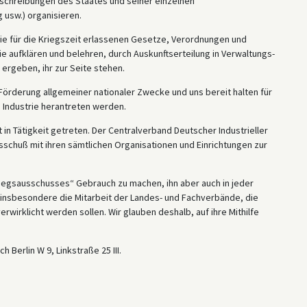
sschreibungen des Staates und seiner einzelnen
 usw.) organisieren.
ie für die Kriegszeit erlassenen Gesetze, Verordnungen und
 aufklären und belehren, durch Auskunftserteilung in Verwaltungs-
ergeben, ihr zur Seite stehen.
e Förderung allgemeiner nationaler Zwecke und uns bereit halten für
e Industrie herantreten werden.
 in Tätigkeit getreten. Der Centralverband Deutscher Industrieller
sschuß mit ihren sämtlichen Organisationen und Einrichtungen zur
„Kriegsausschusses“ Gebrauch zu machen, ihn aber auch in jeder
n insbesondere die Mitarbeit der Landes- und Fachverbände, die
erwirklicht werden sollen. Wir glauben deshalb, auf ihre Mithilfe
Berlin W 9, Linkstraße 25 III.