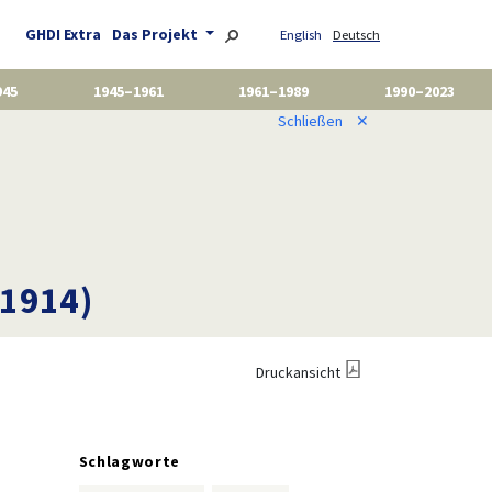
GHDI Extra
Das Projekt
English
Deutsch
945
1945–1961
1961–1989
1990–2023
Schließen
✕
 1914)
Druckansicht
Schlagworte