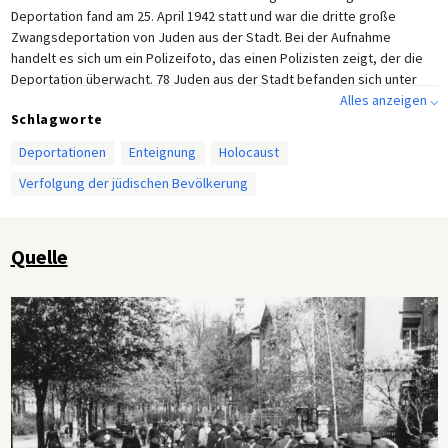
Deportation fand am 25. April 1942 statt und war die dritte große
Zwangsdeportation von Juden aus der Stadt. Bei der Aufnahme
handelt es sich um ein Polizeifoto, das einen Polizisten zeigt, der die
Deportation überwacht. 78 Juden aus der Stadt befanden sich unter
einem Transport von 852 Juden aus der Region in das
Alles anzeigen ⌵
Schlagworte
Vernichtungslager Sobibor in Polen. Wie das Bild zeigt, wurden die
Juden mitten am Tag durch die Straßen zum nahegelegenen
Deportationen
Enteignung
Holocaust
Abfahrtsbahnhof getrieben, wo sie nach Devisen und
Verfolgung der jüdischen Bevölkerung
Wertgegenständen wie Schmuck durchsucht wurden. Nach den
Aufzeichnungen der Gestapo wurden an diesem Tag insgesamt 12.885
Reichsmark von der Gruppe der Deportierten beschlagnahmt.
Quelle