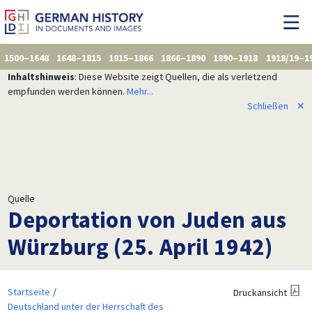
1500–1648
1648–1815
1815–1866
1866–1890
1890–1918
1918/19–1
Inhaltshinweis
: Diese Website zeigt Quellen, die als verletzend
empfunden werden können.
Mehr...
Schließen
✕
Quelle
Deportation von Juden aus
Würzburg (25. April 1942)
Startseite
Druckansicht
Deutschland unter der Herrschaft des