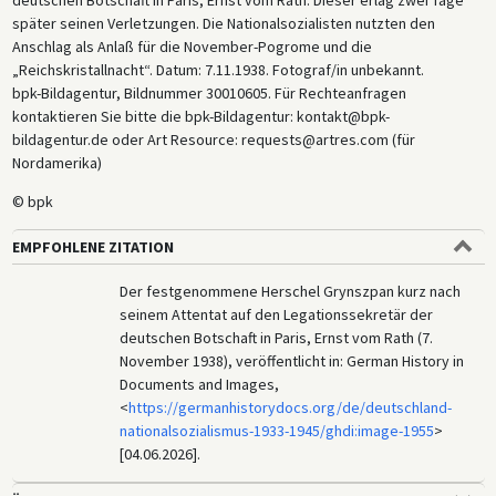
deutschen Botschaft in Paris, Ernst vom Rath. Dieser erlag zwei Tage
später seinen Verletzungen. Die Nationalsozialisten nutzten den
Anschlag als Anlaß für die November-Pogrome und die
„Reichskristallnacht“. Datum: 7.11.1938. Fotograf/in unbekannt.
bpk-Bildagentur, Bildnummer 30010605. Für Rechteanfragen
kontaktieren Sie bitte die bpk-Bildagentur: kontakt@bpk-
bildagentur.de oder Art Resource: requests@artres.com (für
Nordamerika)
© bpk
EMPFOHLENE ZITATION
Der festgenommene Herschel Grynszpan kurz nach
seinem Attentat auf den Legationssekretär der
deutschen Botschaft in Paris, Ernst vom Rath (7.
November 1938), veröffentlicht in: German History in
Documents and Images,
<
https://germanhistorydocs.org/de/deutschland-
nationalsozialismus-1933-1945/ghdi:image-1955
>
[04.06.2026].