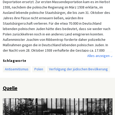
Deportation ersetzt. Zur ersten Massendeportation kam es im Herbst
1938, nachdem die polnische Regierung im März 1938 erklärte, im
Ausland lebende polnische Staatsbürger, die bis zum 31. Oktober des
Jahres ihre Pässe nicht erneuern ließen, würden ihre
Staatsbürgerschaft verlieren. Für die etwa 70.000 in Deutschland
lebenden polnischen Juden hätte dies bedeutet, dass sie weder nach
Polen zurückkehren noch in ein anderes Land emigrieren konnten.
Außenminister Joachim von Ribbentrop forderte daher polizeiliche
Maßnahmen gegen die in Deutschland lebenden polnischen Juden. In
der Nacht vom 28. Oktober 1938 verhaftete die Gestapo ca. 17.000
Juden polnischer Herkunft, um sie nach Polen zu deportieren. Polen
Alles anzeigen ⌵
Schlagworte
schloß jedoch am 31. Oktober seine Grenzen, sodass der Großteil der
Deportierten im Niemandsland jenseits der östlichen Reichsgrenze bei
Antisemitismus
Polen
Verfolgung der jüdischen Bevölkerung
Zbaszyn (Bentschen) ausgesetzt wurde. Da die polnische Regierung
ihre Aufnahme zunächst verweigerte, mussten sie unter
katastrophalen Lebensbedingungen wochenlang ausharren, bis ihre
Quelle
Situation geklärt wurde.