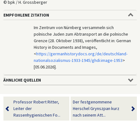
© bpk / H. Grossberger
EMPFOHLENE ZITATION
Im Zentrum von Nürnberg versammeln sich
polnische Juden zum Abtransport an die polnische
Grenze (28. Oktober 1938), veröffentlicht in: German
History in Documents and Images,
<
https://germanhistorydocs.org/de/deutschland-
nationalsozialismus-1933-1945/ghdi:image-1953
>
[05.06.2026].
ÄHNLICHE QUELLEN
Professor Robert Ritter,
Der festgenommene
Leiter der
Herschel Grynszpan kurz
Rassenhygienischen Fo...
nach seinem Att...