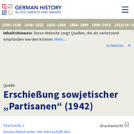
1500–1648
1648–1815
1815–1866
1866–1890
1890–1918
1918/19–1
Inhaltshinweis
: Diese Website zeigt Quellen, die als verletzend
empfunden werden können.
Mehr...
Schließen
✕
Quelle
Erschießung sowjetischer
„Partisanen“ (1942)
Startseite
Druckansicht
Deutschland unter der Herrschaft des