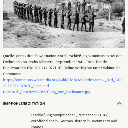
Quelle: Archivtitel: Sowjetunion-Nord.Erschießungskommando bei der
Exekution von sechs Männern, September 1941. Foto: Thiede.
Bundesarchiv Bild 101-212-0221-07. Online verfügbar unter Wikimedia
Commons:
https://commons.wikimedia.org/wiki/File%3ABundesarchiv_Bild_101I-
212-0221-07%2C_Russland-
Nord%2C_Erschie%C3%9Fung_von_Partisanen.jpg
EMPFOHLENE ZITATION
Erschießung sowjetischer „Partisanen“ (1942),
veröffentlicht in: German History in Documents and
Images,