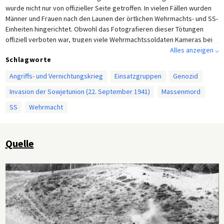
wurde nicht nur von offizieller Seite getroffen. In vielen Fällen wurden
Männer und Frauen nach den Launen der örtlichen Wehrmachts- und SS-
Einheiten hingerichtet. Obwohl das Fotografieren dieser Tötungen
offiziell verboten war, trugen viele Wehrmachtssoldaten Kameras bei
sich und dokumentierten ihre Beteiligung an diesen Verbrechen. In
Alles anzeigen ⌵
Schlagworte
einigen Fällen schickten Soldaten die Fotos zusammen mit einem Brief,
in dem sie ihre „Arbeit“ an der Ostfront beschrieben, an ihre Familien.
Angriffs- und Vernichtungskrieg
Einsatzgruppen
Genozid
Invasion der Sowjetunion (22. September 1941)
Massenmord
SS
Wehrmacht
Quelle