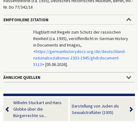
Rassentheorie (ca. 1935), Deutsches Historisches Museum, Berlin, Inv.-
Nr. Do 77/342/1II
EMPFOHLENE ZITATION
Flugblatt mit Regeln zum Schutz der rassischen
Reinheit (ca. 1935), veröffentlicht in: German History
in Documents and Images,
<
https://germanhistorydocs.org/de/deutschland-
nationalsozialismus-1933-1945/ghdi:document-
5113
> [05.06.2026].
ÄHNLICHE QUELLEN
Wilhelm Stuckart und Hans
Darstellung von Juden als
Globke über die
Sexualstraftäter (1935)
Bürgerrechte so...