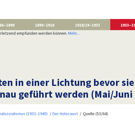
66–1890
1890–1918
1918/19–1933
1933–1
 verletzend empfunden werden können.
Mehr...
en in einer Lichtung bevor si
enau geführt werden (Mai/Juni
nalsozialismus (1933–1945)
Der Holocaust
Quelle (53/64)