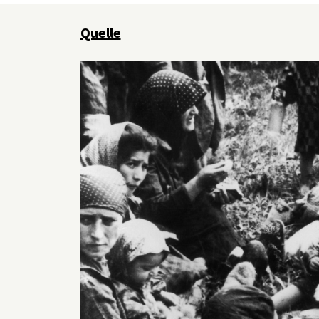
Familie (u.a. zwei ihrer Brüder und ihre Großeltern). Im 
auf legte dem Gericht das Album vor. 1980 stiftete Lil
Quelle