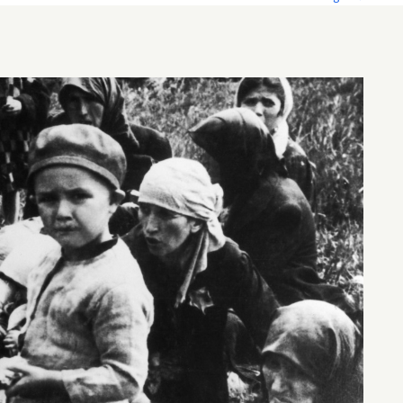
Ersten Frankfurter Auschwitz-Prozess (1963-1965) trat sie als Zeugin
i Jacob das „Auschwitz-Album“ der Gedenkstätte Yad Vashem.