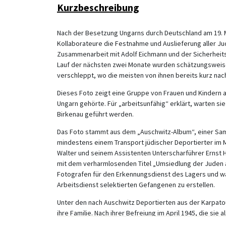
Kurzbeschreibung
Nach der Besetzung Ungarns durch Deutschland am 19. 
Kollaborateure die Festnahme und Auslieferung aller J
Zusammenarbeit mit Adolf Eichmann und der Sicherheits
Lauf der nächsten zwei Monate wurden schätzungsweise
verschleppt, wo die meisten von ihnen bereits kurz na
Dieses Foto zeigt eine Gruppe von Frauen und Kindern
Ungarn gehörte. Für „arbeitsunfähig“ erklärt, warten sie
Birkenau geführt werden.
Das Foto stammt aus dem „Auschwitz-Album“, einer Samm
mindestens einem Transport jüdischer Deportierter im 
Walter und seinem Assistenten Unterscharführer Erns
mit dem verharmlosenden Titel „Umsiedlung der Juden 
Fotografen für den Erkennungsdienst des Lagers und wa
Arbeitsdienst selektierten Gefangenen zu erstellen.
Unter den nach Auschwitz Deportierten aus der Karpatouk
ihre Familie. Nach ihrer Befreiung im April 1945, die sie
Album in einer verlassenen SS-Baracke. Auf einzelnen Fo