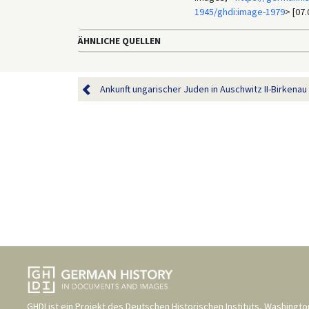
1945/ghdi:image-1979
> [07.
ÄHNLICHE QUELLEN
Ankunft ungarischer Juden in Auschwitz II-Birkenau (
GHDI ist ein Projekt des
Deutschen Historischen Instituts, Washingto