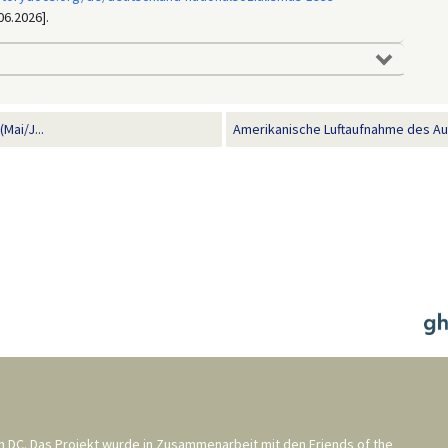
06.2026].
Mai/J...
Amerikanische Luftaufnahme des Aus
n DC
. Das Projekt wurde in Zusammenarbeit mit den
Friends of the