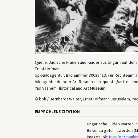
Quelle: Jüdische Frauen und Kinder aus Ungarn auf dem S
Ernst Hofmann.
bpk-Bildagentur, Bildnummer 30023413. Für Rechteanfrag
bildagentur.de oder Art Resource: requests@artres.com
Yad Vashem Historical and Art Museum
© bpk / Bernhardt Walter, Ernst Hofmann Jerusalem, Ya
EMPFOHLENE ZITATION
Ungarische Juden warten in 
Birkenau geführt werden (Ma
Images, <
https://germanhi