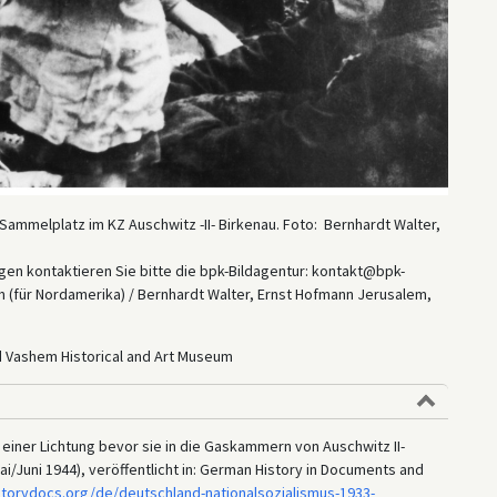
ammelplatz im KZ Auschwitz -II- Birkenau. Foto: Bernhardt Walter,
en kontaktieren Sie bitte die bpk-Bildagentur: kontakt@bpk-
 (für Nordamerika) / Bernhardt Walter, Ernst Hofmann Jerusalem,
d Vashem Historical and Art Museum
einer Lichtung bevor sie in die Gaskammern von Auschwitz II-
i/Juni 1944), veröffentlicht in: German History in Documents and
storydocs.org/de/deutschland-nationalsozialismus-1933-