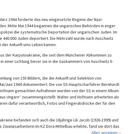
März 1944 forderte das neu eingesetzte Regime der Nazi-
uden. Mitte Mai 1944 begannen die ungarischen Behörden in enger
polizei die systematische Deportation der ungarischen Juden. Im
 440.000 Juden deportiert. Die Mehrzahl wurde nach Auschwitz
ch der Ankunft ums Leben kamen.
 aus der Karpatoukraine, die seit dem Münchener Abkommen zu
 in einer Lichtung bevor sie in die Gaskammern von Auschwitz II-
lung von 193 Bildern, die die Ankunft und Selektion von
Mai/Juni 1944 dokumentiert. Die von SS-Hauptscharführer Bernhardt
t Hofmann gemachten Aufnahmen wurden von der SS in einem Album
aus Ungarn“ zusammengestellt. Walter und Hofmann arbeiteten als
ren dafür verantwortlich, Fotos und Fingerabdrücke der für den
raine befanden sich auch die 18jährige Lili Jacob (1926-1999) und
 als Zwangsarbeiterin im KZ Dora-Mittelbau erlebte, fand sie dort das
tografien erkannte sie sich selbst und einzelne Mitglieder ihrer
Alles anzeigen ⌵