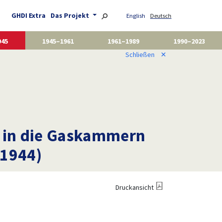
GHDI Extra
Das Projekt
English
Deutsch
945
1945–1961
1961–1989
1990–2023
Schließen
✕
e in die Gaskammern
 1944)
Druckansicht