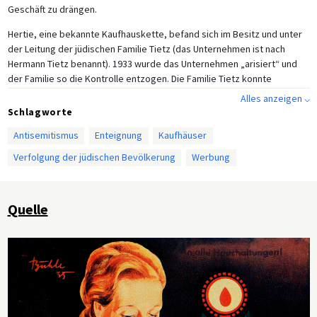
Geschäft zu drängen.
Hertie, eine bekannte Kaufhauskette, befand sich im Besitz und unter
der Leitung der jüdischen Familie Tietz (das Unternehmen ist nach
Hermann Tietz benannt). 1933 wurde das Unternehmen „arisiert“ und
der Familie so die Kontrolle entzogen. Die Familie Tietz konnte
glücklicherweise auswandern. Der neue Vorstand wurde mit Nichtjuden
Alles anzeigen ⌵
besetzt und das Unternehmen in „Kaufhof“ umbenannt. Unter diesem
Schlagworte
neuen Namen startete es eine umfangreiche Werbekampagne, die sich
Antisemitismus
Enteignung
Kaufhäuser
auf den neuen „arischen“ Status stützte und die Deutschen ermutigte,
den Unternehmenswandel anzuerkennen und dem Unternehmen ihr
Verfolgung der jüdischen Bevölkerung
Werbung
Vertrauen zu schenken.
Quelle