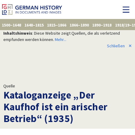
1500–1648
1648–1815
1815–1866
1866–1890
1890–1918
1918/19–1
Inhaltshinweis
: Diese Website zeigt Quellen, die als verletzend
empfunden werden können.
Mehr...
Schließen
✕
Quelle
Kataloganzeige „Der
Kaufhof ist ein arischer
Betrieb“ (1935)