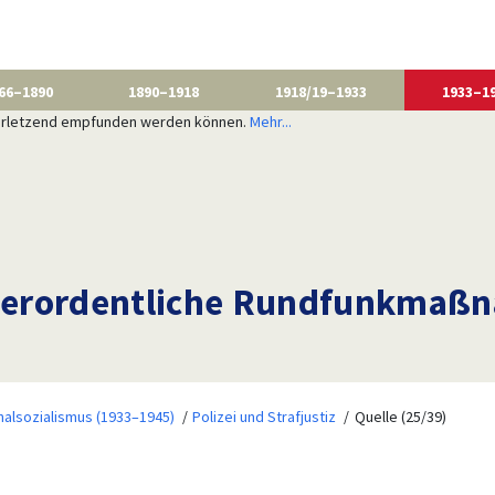
66–1890
1890–1918
1918/19–1933
1933–1
 verletzend empfunden werden können.
Mehr...
ßerordentliche Rundfunkmaß
nalsozialismus (1933–1945)
Polizei und Strafjustiz
Quelle (25/39)