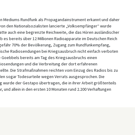
en Mediums Rundfunk als Propagandainstrument erkannt und daher
 von den Nationalsozialisten lancierte „Volksempfänger“ wurde
hatte auch eine begrenzte Reichweite, die das Hören ausländischer
b es bereits über 12 Millionen Radioapparate im Deutschen Reich
 ungefähr 70% der Bevölkerung, Zugang zum Rundfunkempfang,
dische Radiosendungen bei Kriegsausbruch nicht einfach verboten
e Goebbels bereits am Tag des Kriegsausbruchs einen
iosendungen und die Verbreitung der dort erfahrenen
ellte. Die Strafmaßnahmen reichten vom Einzug des Radios bis zu
rden sogar Todesurteile wegen Verrats ausgesprochen. Die
urde der Gestapo übertragen, die in ihrer Arbeit größtenteils
 und allein in den ersten 10 Monaten rund 2.200 Verhaftungen