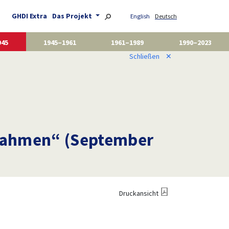
GHDI Extra
Das Projekt
English
Deutsch
945
1945–1961
1961–1989
1990–2023
Schließen
✕
nahmen“ (September
Druckansicht