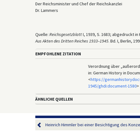
Der Reichsminister und Chef der Reichskanzlei
Dr. Lammers
Quelle:
Reichsgesetzblatt
I, 1939, S. 1683; abgedruckt i
Aus Akten des Dritten Reiches 1933–1945
. Bd. I, Berlin, 19
EMPFOHLENE ZITATION
Verordnung über „außerord
in: German History in Docu
<
https://germanhistorydoc
1945/ghdi:document-1580
> 
ÄHNLICHE QUELLEN
Heinrich Himmler bei einer Besichtigung des Konzen