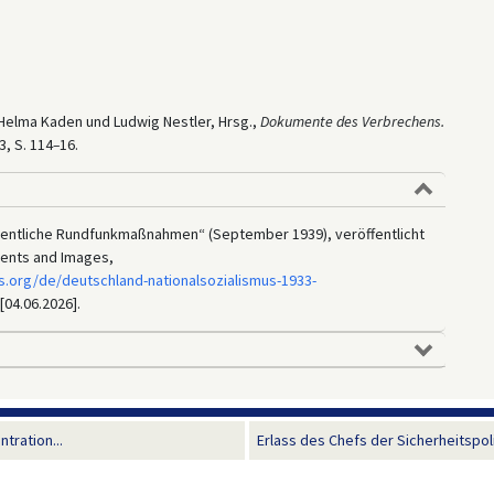
n Helma Kaden und Ludwig Nestler, Hrsg.,
Dokumente des Verbrechens.
93, S. 114
–
16.
entliche Rundfunkmaßnahmen“ (September 1939), veröffentlicht
ments and Images,
s.org/de/deutschland-nationalsozialismus-1933-
[04.06.2026].
tration...
Erlass des Chefs der Sicherheitspolize