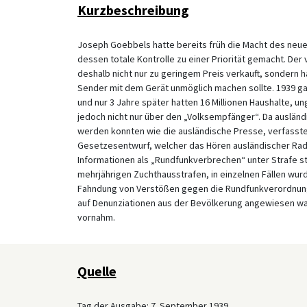
Kurzbeschreibung
Joseph Goebbels hatte bereits früh die Macht des neu
dessen totale Kontrolle zu einer Priorität gemacht. Der
deshalb nicht nur zu geringem Preis verkauft, sondern 
Sender mit dem Gerät unmöglich machen sollte. 1939 ga
und nur 3 Jahre später hatten 16 Millionen Haushalte,
jedoch nicht nur über den „Volksempfänger“. Da auslän
werden konnten wie die ausländische Presse, verfasst
Gesetzesentwurf, welcher das Hören ausländischer Rad
Informationen als „Rundfunkverbrechen“ unter Strafe st
mehrjährigen Zuchthausstrafen, in einzelnen Fällen wu
Fahndung von Verstößen gegen die Rundfunkverordnung w
auf Denunziationen aus der Bevölkerung angewiesen war,
vornahm.
Quelle
Tag der Ausgabe: 7. September 1939