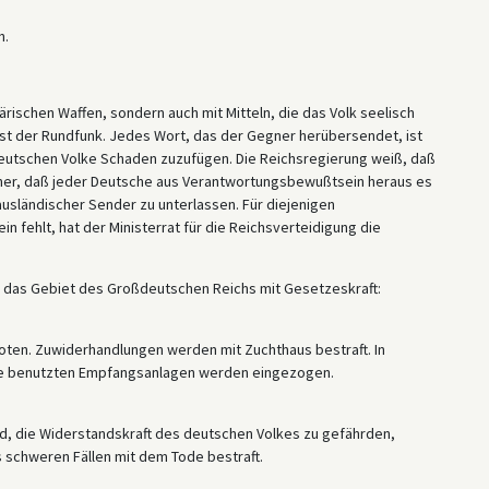
n.
ärischen Waffen, sondern auch mit Mitteln, die das Volk seelisch
 ist der Rundfunk. Jedes Wort, das der Gegner herübersendet, ist
eutschen Volke Schaden zuzufügen. Die Reichsregierung weiß, daß
aher, daß jeder Deutsche aus Verantwortungsbewußtsein heraus es
ausländischer Sender zu unterlassen. Für diejenigen
fehlt, hat der Ministerrat für die Reichsverteidigung die
ür das Gebiet des Großdeutschen Reichs mit Gesetzeskraft:
oten. Zuwiderhandlungen werden mit Zuchthaus bestraft. In
 Die benutzten Empfangsanlagen werden eingezogen.
nd, die Widerstandskraft des deutschen Volkes zu gefährden,
s schweren Fällen mit dem Tode bestraft.