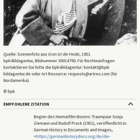
Quelle: Szenenfoto aus
Grün ist die Heide
, 1951.
bpk-Bildagentur, Bildnummer 30014790. Für Rechteanfragen
kontaktieren Sie bitte die bpk-Bildagentur: kontakt@bpk-
bildagentur.de oder Art Resource: requests@artres.com (für
Nordamerika).
© bpk
EMPFOHLENE ZITATION
Beginn des Heimatfilm-Booms: Traumpaar Sonja
Ziemann und Rudolf Prack (1951), veröffentlicht in:
German History in Documents and Images,
<
https://germanhistorydocs.org/de/die-