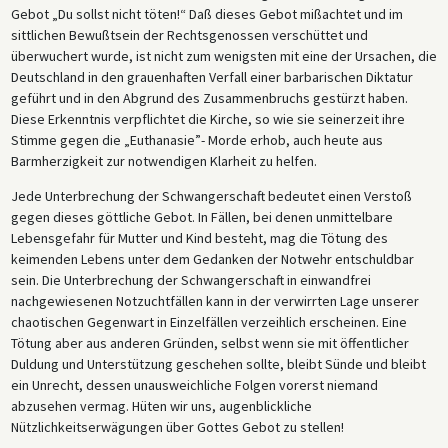
Gebot „Du sollst nicht töten!“ Daß dieses Gebot mißachtet und im
sittlichen Bewußtsein der Rechtsgenossen verschüttet und
überwuchert wurde, ist nicht zum wenigsten mit eine der Ursachen, die
Deutschland in den grauenhaften Verfall einer barbarischen Diktatur
geführt und in den Abgrund des Zusammenbruchs gestürzt haben.
Diese Erkenntnis verpflichtet die Kirche, so wie sie seinerzeit ihre
Stimme gegen die „Euthanasie”- Morde erhob, auch heute aus
Barmherzigkeit zur notwendigen Klarheit zu helfen.
Jede Unterbrechung der Schwangerschaft bedeutet einen Verstoß
gegen dieses göttliche Gebot. In Fällen, bei denen unmittelbare
Lebensgefahr für Mutter und Kind besteht, mag die Tötung des
keimenden Lebens unter dem Gedanken der Notwehr entschuldbar
sein. Die Unterbrechung der Schwangerschaft in einwandfrei
nachgewiesenen Notzuchtfällen kann in der verwirrten Lage unserer
chaotischen Gegenwart in Einzelfällen verzeihlich erscheinen. Eine
Tötung aber aus anderen Gründen, selbst wenn sie mit öffentlicher
Duldung und Unterstützung geschehen sollte, bleibt Sünde und bleibt
ein Unrecht, dessen unausweichliche Folgen vorerst niemand
abzusehen vermag. Hüten wir uns, augenblickliche
Nützlichkeitserwägungen über Gottes Gebot zu stellen!