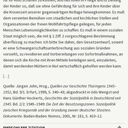
für ihr Kind schaffen zu können, und hilft ihnen in Pflege und Erziehung
der Kinder so, daß sie ohne Gefährdung für sich und ihre Kinder über
die Krisenzeit unserer gegenwärtigen Notlage hinwegkommen. Es muß
dem vereinten Bemühen von staatlichen und kirchlichen Stellen und
Organisationen der freien Wohlfahrtspflege gelingen, für jeden
Menschen Lebensmöglichkeiten zu schaffen. Es muß in einem sozialen
Staat möglich sein, die mit § 2 Ziff. 2 vorgeschlagene Bestimmung
überflüssig zu machen. Ich bitte Sie daher, den Gesetzentwurf, soweit
er eine Schwangerschaftsunterbrechung aus sozialen Gründen
vorsieht, zu revidieren und Vorbereitungen von Sofortmaßnahmen, an
denen sich die Kirche mit ihren Mitteln beteiligen wird, einzuleiten,
damit werdenden Müttern in Not wirtschaftlich geholfen werden kann.
[
…
]
Quelle: Jürgen John, Hrsg.,
Quellen zur Geschichte Thüringens 1945–
1952
, Bd. 9/1. Erfurt, 1999, S. 340–43; abgedruckt in Udo Wengst und
Hans Günther Hockerts,
Geschichte der Sozialpolitik in Deutschland seit
1945
. Bd. 2/2: 1945–1949:
Die Zeit der Besatzungszonen. Sozialpolitik
zwischen Kriegsende und der Gründung zweier deutscher Staaten.
Dokumente
. Baden-Baden: Nomos, 2001, Nr. 182, S. 410–12.
EMPFOHLENE ZITATION