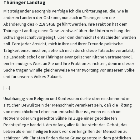
Thüringer Landtag
Mit steigender Besorgnis verfolge ich die Erörterungen, die, wie in
anderen Ländern der Ostzone, nun auch in Thüringen um die
Abänderung des § 218 StGB geführt werden. Ihre Fraktion hat dem
Thüringer Landtag einen Gesetzentwurf über die Unterbrechung der
Schwangerschaft vorgelegt, über den demnächst entschieden werden
soll. Fern jeder Absicht, mich in Ihre und Ihrer Freunde politische
Tätigkeit einzumischen, sehe ich mich durch diese Tatsache veranlaßt,
als Landesbischof der Thüringer evangelischen Kirche vertrauensvoll
ein freimütiges Wort an Sie und Ihre Fraktion zu richten, denn in dieser
Sache tragen wir alle gleicherweise Verantwortung vor unserem Volke
und für unseres Volkes Zukunft.
[
…
]
Unabhängig von Religion und Konfession dürfte übereinstimmend im
sittlichen Bewußtsein der Menschheit verankert sein, daß die Tötung
von menschlichem Leben nur entschuldbar ist, wenn es sich um
Notwehr oder um gerechte Sühne im Zuge einer geordneten
Rechtspflege handelt. Am Anfang aller Kultur steht das Gebot, das
Leben als einen heiligen Bezirk vor den Eingriffen der Menschen zu
schützen. Wir Christen finden diese Grundgesetze in dem göttlichen