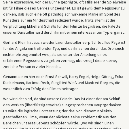
Seine expressive, von der Bühne geprägte, oft stilisierende Spielweise
ist für Filme dieses Genres ungeeignet. Es ist gewiß dem Regisseur zu
danken, daß auch eine oft pathologisch wirkende Manie im Spiel des
Künstlers auf ein Mindestmaß reduziert wurde. Trotz allem ist die
Verpflichtung Ekkehard Schalls für den Film zu begrüßen, die Palette
unserer Darsteller wird durch ihn mit einem interessanten Typ ergänzt.
Gerhard Klein hat auch wieder Laiendarsteller verpflichtet. Ilse Pagé ist
für die Angela ein treffender Typ, und da ihr schon durch das Drehbuch
nicht mehr zugemutet wird, als sie unter der Anleitung eines
erfahrenen Regisseurs zu geben vermag, überzeugt diese kleine,
zierliche Person in vieler Hinsicht.
Genannt seien hier noch Ernst Schwill, Harry Engel, Helga Göring, Erika
Dunkelmann, Hartmut Reck, Siegfried Weiß und Manfred Borges, die
wesentlich zum Erfolg des Filmes beitragen.
Wo wir nicht sind, da sind unsere Feinde. Das ist einer der am Schluß
des Werkes (überflüssigerweise) ausgesprochenen Hauptgedanken.
Es wäre die logische Fortsetzung der drei von diesem Kollektiv
geschaffenen Filme, wenn der nächste seine Problematik aus den
Bereichen unseres Lebens schöpfen würde, „wo wir sind“. Einen
solchen Film in der gleichen künstlerischen Weise zu gestalten, wäre