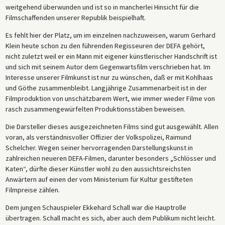
weitgehend überwunden und ist so in mancherlei Hinsicht für die
Filmschaffenden unserer Republik beispielhaft.
Es fehlt hier der Platz, um im einzelnen nachzuweisen, warum Gerhard
Klein heute schon zu den führenden Regisseuren der DEFA gehört,
nicht zuletzt weil er ein Mann mit eigener künstlerischer Handschrift ist
und sich mit seinem Autor dem Gegenwartsfilm verschrieben hat. Im
Interesse unserer Filmkunst ist nur zu wünschen, daß er mit Kohlhaas
und Göthe zusammenbleibt. Langjährige Zusammenarbeit ist in der
Filmproduktion von unschätzbarem Wert, wie immer wieder Filme von
rasch zusammengewürfelten Produktionsstäben beweisen.
Die Darsteller dieses ausgezeichneten Films sind gut ausgewählt. Allen
voran, als verständnisvoller Offizier der Volkspolizei, Raimund
Schelcher. Wegen seiner hervorragenden Darstellungskunst in
zahlreichen neueren DEFA-Filmen, darunter besonders „Schlösser und
Katen“, dürfte dieser Künstler wohl zu den aussichtsreichsten
Anwärtern auf einen der vom Mini­sterium für Kultur gestifteten
Filmpreise zählen.
Dem jungen Schauspieler Ekkehard Schall war die Hauptrolle
übertragen. Schall macht es sich, aber auch dem Publikum nicht leicht.