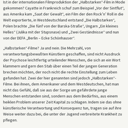
Ist in der internationalen Filmproduktion der „Halbstarken“-Film in Mode
gekommen? Cayatte in Frankreich schuf zum Beispiel „Vor der Sintflut“,
aus Amerika kam „Saat der Gewalt“, ein Film der den Rock’n’ Roll in die
Welt exportierte, in Westdeutschland entstand „Die Halbstarken“,
Polen brachte „Die fünf von der Barska-Straße“, Ungarn „Ein kleines
Helles“ (Julika mit der Stupsnase) und „Zwei Geständnisse“ und nun
von der DEFA „Berlin – Ecke Schönhauser“.
„Halbstarken“-Filme? Ja und nein. Die Mehrzahl, von
verantwortungsbewußten Künstlern geschaffen, sind nicht Ausdruck
der Psychose leichtfertig urteilender Menschen, die sich an ein Wort
klammern und gern den Stab über einen Teil der jungen Generation
brechen möchten, der noch nicht die rechte Einstellung zum Leben
gefunden hat. Zwei der hier genannten sind jedoch „Halbstarken“-
Filme. Bei ihnen, dem Amerikaner und dem Westdeutschen, hat man
nicht das Gefühl, daß sie aus der Sorge um gefährdete junge
Menschen entstanden sind, sondern aus dem Bedürfnis, aus einem
heiklen Problem unserer Zeit Kapital zu schlagen. Indem sie das ohne
künstlerische Verantwortung und Konsequenz tun, tragen sie auf ihre
Weise weiter dazu bei, die unter der Jugend verbreitete Krankheit zu
pflegen.