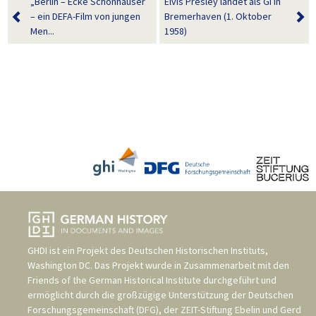
„Berlin – Ecke Schönhauser
Elvis Presley landet als GI in
– ein DEFA-Film von jungen
Bremerhaven (1. Oktober
Men...
1958)
GHDI ist ein Projekt des
Deutschen Historischen Instituts,
Washington DC
. Das Projekt wurde in Zusammenarbeit mit den
Friends of the German Historical Institute
durchgeführt und
ermöglicht durch die großzügige Unterstützung der
Deutschen
Forschungsgemeinschaft (DFG)
, der
ZEIT-Stiftung Ebelin und Gerd