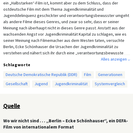
ein „Halbstarken“-Film ist, kommt aber zu dem Schluss, dass der
ostdeutsche Film mit dem Thema Jugendkriminalität und
Jugenddelinquenz geschickter und verantwortungsbewusster umgeht
als andere Filme dieses Genres, und zwar so sehr, dass er seiner
Meinung nach überhaupt nicht in dieses Genre passt. Anstatt aus der
wachsenden Angst vor Jugendkriminalität Kapital zu schlagen, wie es
seiner Meinung nach Filmemacher aus dem Westen taten, versuchte
Berlin, Ecke Schönhauser die Ursachen der Jugendkriminalität zu
verstehen und nähert sich ihr durch eine „verantwortungsbewusste
humanistische“ Sehweise. In Ostdeutschland, so Knietzsch, habe man
Alles anzeigen ⌵
Schlagworte
es einfach anders (und besser) gemacht als im Westen: Man habe ein
verantwortungsloses Filmgenre, für das der Westen Pionierarbeit
Deutsche Demokratische Republik (DDR)
Film
Generationen
geleistet habe, in ein verantwortungsbewusstes Filmgenre
Gesellschaft
Jugend
Jugendkriminalität
Systemvergleich
verwandelt, das nachdenkliche Betrachtungen über ein Problem und
seine Ursachen anstelle von sensationslüsterner Angst biete.
Quelle
Wo wir nicht sind . . . „Berlin – Ecke Schönhauser“, ein DEFA-
Film von internationalem Format