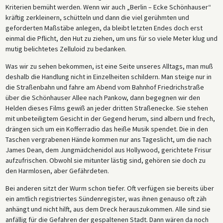
Kriterien bemüht werden. Wenn wir auch „Berlin – Ecke Schönhauser“
kräftig zerkleinern, schütteln und dann die viel gerühmten und
geforderten Maßstäbe anlegen, da bleibt letzten Endes doch erst
einmal die Pflicht, den Hut zu ziehen, um uns für so viele Meter klug und
mutig belichtetes Zelluloid zu bedanken.
Was wir zu sehen bekommen, ist eine Seite unseres Alltags, man muß
deshalb die Handlung nicht in Einzelheiten schildern. Man steige nur in
die Straßenbahn und fahre am Abend vom Bahnhof Friedrichstraße
über die Schönhauser Allee nach Pankow, dann begegnen wir den
Helden dieses Films gewiß an jeder dritten Straßenecke. Sie stehen
mit unbeteiligtem Gesicht in der Gegend herum, sind albern und frech,
drängen sich um ein Kofferradio das heiße Musik spendet. Die in den
Taschen vergrabenen Hände kommen nur ans Tageslicht, um die nach
James Dean, dem Jungmädchenidol aus Hollywood, gerichtete Frisur
aufzufrischen. Obwohl sie mitunter lästig sind, gehören sie doch zu
den Harmlosen, aber Gefährdeten.
Bei anderen sitzt der Wurm schon tiefer. Oft verfügen sie bereits über
ein amtlich registriertes Sündenregister, was ihnen genauso oft zäh
anhängt und nicht hilft, aus dem Dreck herauszukommen. Alle sind sie
anfällig für die Gefahren der gespaltenen Stadt. Dann wären da noch