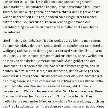
Daß bei der DEFA kein Film in diesem Sinne und schon gar kein
„Halbstarken“-Film entstehen konnte, ist selbstverständlich. Dieses
Thema, bei uns aufgegriffen, bedeutet nicht nur den Finger auf eine
Wunde unserer Zeit zu legen, sondern auch einige ihrer Ursachen
aufzudecken. So, und nur so, kann im Grunde genommen der
verantwortungsbewußte humanistische Künstler an dieses Thema
herantreten.
„Berlin – Ecke Schönhauser“ ist ein Werk des, so könnte man sagen,
Berliner-Kollektivs der DEFA. Selbst Berliner, schufen der Schriftsteller
Wolfgang Kohlhaas und der Regisseur Gerhard Klein die Filme „Alarm
im Zirkus“, „Eine Berliner Romanze“ und nun diesen, ohne Zweifel den
besten von den dreien. Kameramann Wolf Göthe gehört seit der
„Romanze“ zu diesem Kollektiv. Was sie uns immer zeigten, das ist
echtes unverfälschtes Berlin, sind Menschen, denen wir begegnen,
wenn wir uns im eigenen Haus umschauen oder die Nase einmal durch
den imaginären Eisernen Vorhang (Made in USA) in die westliche Hälfte
der Stadt stecken. Wie sie das gemacht haben, läßt durchaus
Vergleiche mit Werken des meisterhaften Schilderers von Paris, René
Clair, und italienischer Regisseure zu. Nun ist zwar für den Film
treffsicher gezeichnetes Milieu eine wichtige Voraussetzung, doch um
das Prädikat „künstlerisch“ vergeben zu können, müssen noch andere