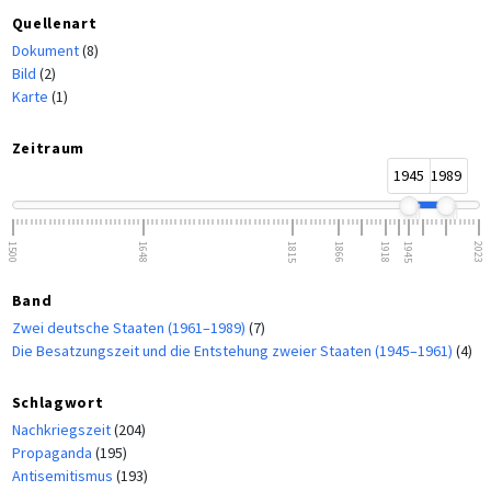
Quellenart
Dokument
(8)
Bild
(2)
Karte
(1)
Zeitraum
1945
1989
1500
1648
1815
1866
1918
1945
2023
Band
Zwei deutsche Staaten (1961–1989)
(7)
Die Besatzungszeit und die Entstehung zweier Staaten (1945–1961)
(4)
Schlagwort
Nachkriegszeit
(204)
Propaganda
(195)
Antisemitismus
(193)