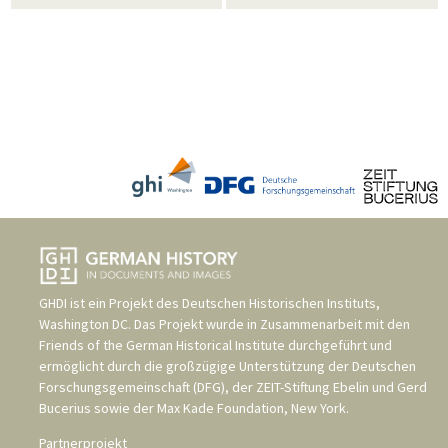
GHDI ist ein Projekt des
Deutschen Historischen Instituts,
Washington DC
. Das Projekt wurde in Zusammenarbeit mit den
Friends of the German Historical Institute
durchgeführt und
ermöglicht durch die großzügige Unterstützung der
Deutschen
Forschungsgemeinschaft (DFG)
, der
ZEIT-Stiftung Ebelin und Gerd
Bucerius
sowie der
Max Kade Foundation, New York
.
Partnerprojekt