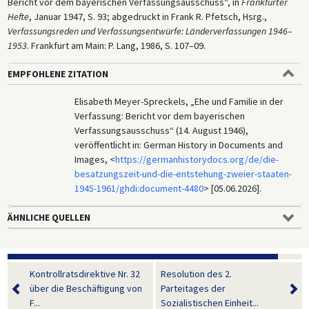
Bericht vor dem bayerischen Verfassungsausschuss“, in
Frankfurter
Hefte
, Januar 1947, S. 93; abgedruckt in Frank R. Pfetsch, Hsrg.,
Verfassungsreden und Verfassungsentwürfe: Länderverfassungen 1946–
1953
. Frankfurt am Main: P. Lang, 1986, S. 107–09.
EMPFOHLENE ZITATION
Elisabeth Meyer-Spreckels, „Ehe und Familie in der
Verfassung: Bericht vor dem bayerischen
Verfassungsausschuss“ (14. August 1946),
veröffentlicht in: German History in Documents and
Images, <
https://germanhistorydocs.org/de/die-
besatzungszeit-und-die-entstehung-zweier-staaten-
1945-1961/ghdi:document-4480
> [05.06.2026].
ÄHNLICHE QUELLEN
Kontrollratsdirektive Nr. 32
Resolution des 2.
über die Beschäftigung von
Parteitages der
F...
Sozialistischen Einheit...