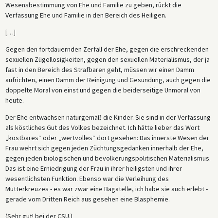
Wesensbestimmung von Ehe und Familie zu geben, rückt die
Verfassung Ehe und Familie in den Bereich des Heiligen.
[
…
]
Gegen den fortdauernden Zerfall der Ehe, gegen die erschreckenden
sexuellen Zügellosigkeiten, gegen den sexuellen Materialismus, der ja
fast in den Bereich des Strafbaren geht, müssen wir einen Damm
aufrichten, einen Damm der Reinigung und Gesundung, auch gegen die
doppelte Moral von einst und gegen die beiderseitige Unmoral von
heute.
Der Ehe entwachsen naturgemäß die Kinder. Sie sind in der Verfassung
als köstliches Gut des Volkes bezeichnet. Ich hätte lieber das Wort
„kostbares“ oder „wertvolles“ dort gesehen: Das innerste Wesen der
Frau wehrt sich gegen jeden Züchtungsgedanken innerhalb der Ehe,
gegen jeden biologischen und bevölkerungspolitischen Materialismus.
Das ist eine Erniedrigung der Frau in ihrer heiligsten und ihrer
wesentlichsten Funktion. Ebenso war die Verleihung des
Mutterkreuzes - es war zwar eine Bagatelle, ich habe sie auch erlebt -
gerade vom Dritten Reich aus gesehen eine Blasphemie.
(Sehr gut! bei der CSU.)