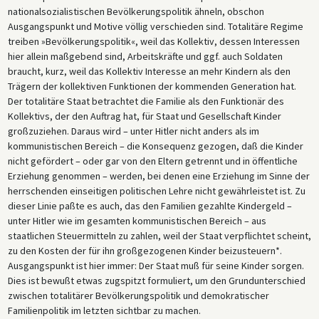
nationalsozialistischen Bevölkerungspolitik ähneln, obschon
Ausgangspunkt und Motive völlig verschieden sind. Totalitäre Regime
treiben »Bevölkerungspolitik«, weil das Kollektiv, dessen Interessen
hier allein maßgebend sind, Arbeitskräfte und ggf. auch Soldaten
braucht, kurz, weil das Kollektiv Interesse an mehr Kindern als den
Trägern der kollektiven Funktionen der kommenden Generation hat.
Der totalitäre Staat betrachtet die Familie als den Funktionär des
Kollektivs, der den Auftrag hat, für Staat und Gesellschaft Kinder
großzuziehen. Daraus wird – unter Hitler nicht anders als im
kommunistischen Bereich – die Konsequenz gezogen, daß die Kinder
nicht gefördert – oder gar von den Eltern getrennt und in öffentliche
Erziehung genommen – werden, bei denen eine Erziehung im Sinne der
herrschenden einseitigen politischen Lehre nicht gewährleistet ist. Zu
dieser Linie paßte es auch, das den Familien gezahlte Kindergeld –
unter Hitler wie im gesamten kommunistischen Bereich – aus
staatlichen Steuermitteln zu zahlen, weil der Staat verpflichtet scheint,
zu den Kosten der für ihn großgezogenen Kinder beizusteuern*.
Ausgangspunkt ist hier immer: Der Staat muß für seine Kinder sorgen.
Dies ist bewußt etwas zugspitzt formuliert, um den Grundunterschied
zwischen totalitärer Bevölkerungspolitik und demokratischer
Familienpolitik im letzten sichtbar zu machen.