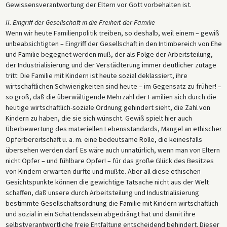
Gewissensverantwortung der Eltern vor Gott vorbehalten ist.
II. Eingriff der Gesellschaft in die Freiheit der Familie
Wenn wir heute Familienpolitik treiben, so deshalb, weil einem – gewiß
unbeabsichtigten – Eingriff der Gesellschaft in den Intimbereich von Ehe
und Familie begegnet werden muß, der als Folge der Arbeitsteilung,
der Industrialisierung und der Verstädterung immer deutlicher zutage
tritt: Die Familie mit Kindern ist heute sozial deklassiert, ihre
wirtschaftlichen Schwierigkeiten sind heute – im Gegensatz zu früher! –
so groß, daß die überwältigende Mehrzahl der Familien sich durch die
heutige wirtschaftlich-soziale Ordnung gehindert sieht, die Zahl von
Kindern zu haben, die sie sich wünscht. Gewiß spielt hier auch
Überbewertung des materiellen Lebensstandards, Mangel an ethischer
Opferbereitschaft u. a. m. eine bedeutsame Rolle, die keinesfalls
übersehen werden darf. Es wäre auch unnatürlich, wenn man von Eltern
nicht Opfer – und fühlbare Opfer! – für das große Glück des Besitzes
von Kindern erwarten dürfte und müßte. Aber all diese ethischen
Gesichtspunkte können die gewichtige Tatsache nicht aus der Welt
schaffen, daß unsere durch Arbeitsteilung und Industrialisierung
bestimmte Gesellschaftsordnung die Familie mit Kindern wirtschaftlich
und sozial in ein Schattendasein abgedrängt hat und damit ihre
selbstverantwortliche freie Entfaltung entscheidend behindert. Dieser