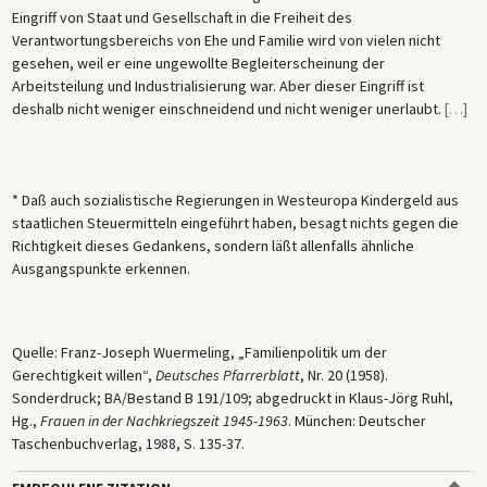
Eingriff von Staat und Gesellschaft in die Freiheit des
Verantwortungsbereichs von Ehe und Familie wird von vielen nicht
gesehen, weil er eine ungewollte Begleiterscheinung der
Arbeitsteilung und Industrialisierung war. Aber dieser Eingriff ist
deshalb nicht weniger einschneidend und nicht weniger unerlaubt.
[
…
]
* Daß auch sozialistische Regierungen in Westeuropa Kindergeld aus
staatlichen Steuermitteln eingeführt haben, besagt nichts gegen die
Richtigkeit dieses Gedankens, sondern läßt allenfalls ähnliche
Ausgangspunkte erkennen.
Quelle: Franz-Joseph Wuermeling, „Familienpolitik um der
Gerechtigkeit willen“,
Deutsches Pfarrerblatt
, Nr. 20 (1958).
Sonderdruck; BA/Bestand B 191/109; abgedruckt in Klaus-Jörg Ruhl,
Hg.,
Frauen in der Nachkriegszeit 1945-1963
. München: Deutscher
Taschenbuchverlag, 1988, S. 135-37.