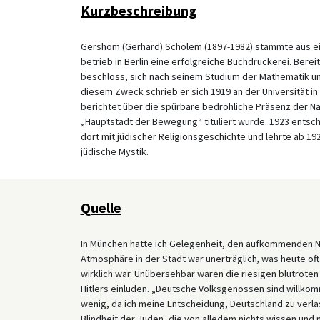
Kurzbeschreibung
Gershom (Gerhard) Scholem (1897-1982) stammte aus ein
betrieb in Berlin eine erfolgreiche Buchdruckerei. Ber
beschloss, sich nach seinem Studium der Mathematik un
diesem Zweck schrieb er sich 1919 an der Universität i
berichtet über die spürbare bedrohliche Präsenz der Na
„Hauptstadt der Bewegung“ tituliert wurde. 1923 entschi
dort mit jüdischer Religionsgeschichte und lehrte ab 1
jüdische Mystik.
Quelle
In München hatte ich Gelegenheit, den aufkommenden Na
Atmosphäre in der Stadt war unerträglich
,
was heute oft
wirklich war. Unübersehbar waren die riesigen blutroten
Hitlers einluden. „Deutsche Volksgenossen sind willkomm
wenig, da ich meine Entscheidung, Deutschland zu verla
Blindheit der Juden, die von alledem nichts wissen und