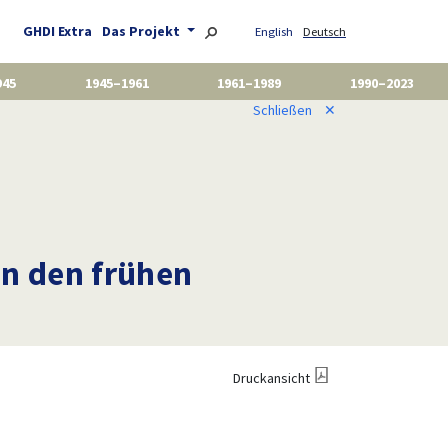
GHDI Extra
Das Projekt
English
Deutsch
945
1945–1961
1961–1989
1990–2023
Schließen
✕
n den frühen
Druckansicht