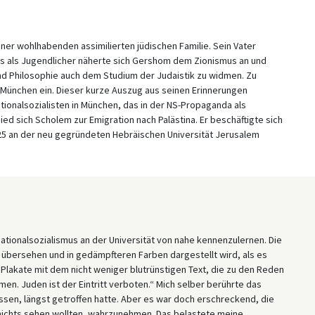
er wohlhabenden assimilierten jüdischen Familie. Sein Vater
eits als Jugendlicher näherte sich Gershom dem Zionismus an und
d Philosophie auch dem Studium der Judaistik zu widmen. Zu
n München ein. Dieser kurze Auszug aus seinen Erinnerungen
tionalsozialisten in München, das in der NS-Propaganda als
ed sich Scholem zur Emigration nach Palästina. Er beschäftigte sich
925 an der neu gegründeten Hebräischen Universität Jerusalem
tionalsozialismus an der Universität von nahe kennenzulernen. Die
 übersehen und in gedämpfteren Farben dargestellt wird, als es
 Plakate mit dem nicht weniger blutrünstigen Text, die zu den Reden
en. Juden ist der Eintritt verboten.“ Mich selber berührte das
ssen, längst getroffen hatte. Aber es war doch erschreckend, die
 nichts sehen wollten, wahrzunehmen. Das belastete meine