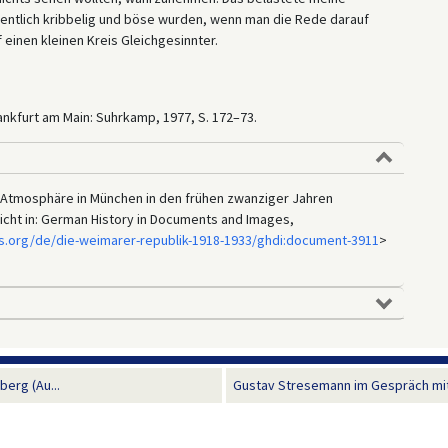
entlich kribbelig und böse wurden, wenn man die Rede darauf
 einen kleinen Kreis Gleichgesinnter.
rankfurt am Main: Suhrkamp, 1977, S. 172–73.
Atmosphäre in München in den frühen zwanziger Jahren
tlicht in: German History in Documents and Images,
s.org/de/die-weimarer-republik-1918-1933/ghdi:document-3911
>
erg (Au...
Gustav Stresemann im Gespräch mit