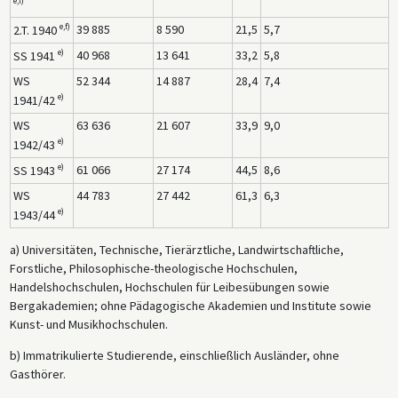
e,f)
e,f)
39 885
8 590
21,5
5,7
2.T. 1940
e)
40 968
13 641
33,2
5,8
SS 1941
WS
52 344
14 887
28,4
7,4
e)
1941/42
WS
63 636
21 607
33,9
9,0
e)
1942/43
e)
61 066
27 174
44,5
8,6
SS 1943
WS
44 783
27 442
61,3
6,3
e)
1943/44
a) Universitäten, Technische, Tierärztliche, Landwirtschaftliche,
Forstliche, Philosophische-theologische Hochschulen,
Handelshochschulen, Hochschulen für Leibesübungen sowie
Bergakademien; ohne Pädagogische Akademien und Institute sowie
Kunst- und Musikhochschulen.
b) Immatrikulierte Studierende, einschließlich Ausländer, ohne
Gasthörer.