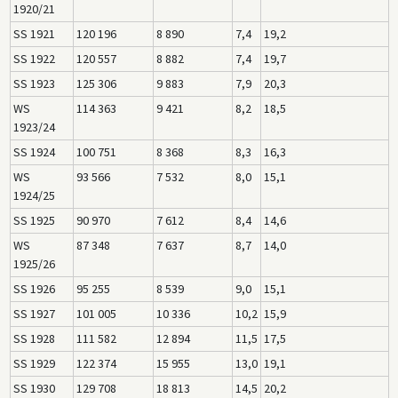
1920/21
SS 1921
120 196
8 890
7,4
19,2
SS 1922
120 557
8 882
7,4
19,7
SS 1923
125 306
9 883
7,9
20,3
WS
114 363
9 421
8,2
18,5
1923/24
SS 1924
100 751
8 368
8,3
16,3
WS
93 566
7 532
8,0
15,1
1924/25
SS 1925
90 970
7 612
8,4
14,6
WS
87 348
7 637
8,7
14,0
1925/26
SS 1926
95 255
8 539
9,0
15,1
SS 1927
101 005
10 336
10,2
15,9
SS 1928
111 582
12 894
11,5
17,5
SS 1929
122 374
15 955
13,0
19,1
SS 1930
129 708
18 813
14,5
20,2