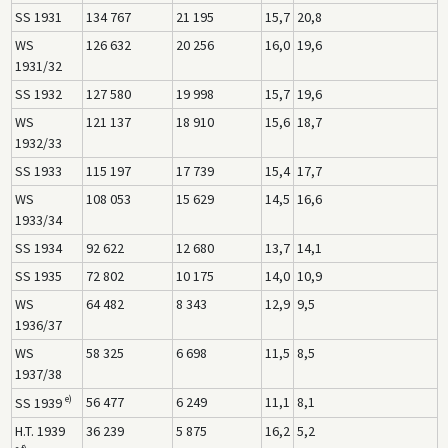
SS 1931
134 767
21 195
15,7
20,8
WS
126 632
20 256
16,0
19,6
1931/32
SS 1932
127 580
19 998
15,7
19,6
WS
121 137
18 910
15,6
18,7
1932/33
SS 1933
115 197
17 739
15,4
17,7
WS
108 053
15 629
14,5
16,6
1933/34
SS 1934
92 622
12 680
13,7
14,1
SS 1935
72 802
10 175
14,0
10,9
WS
64 482
8 343
12,9
9,5
1936/37
WS
58 325
6 698
11,5
8,5
1937/38
e)
56 477
6 249
11,1
8,1
SS 1939
H.T. 1939
36 239
5 875
16,2
5,2