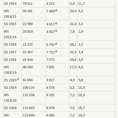
SS 1914
79 511
4 313
5,4
11,7
g)
WS
36 201
20,4
5,3
7 409
1914/15
g)
SS 1915
22 900
21,0
3,3
4 813
g)
WS
20 010
7,6
2,9
4 927
1915/16
g)
SS 1916
22 225
26,1
3,2
5 793
g)
SS 1917
23 387
32,3
3,4
7 752
SS 1918
25 430
7 573
29,8
3,8
WS
46 180
7 861
17,0
6,9
1918/19
d)
61 656
3 017
4,9
9,8
ZS 1919
SS 1919
100 133
8 578
8,5
15,9
WS
115 336
8 335
7,2
18,3
1919/20
SS 1920
115 633
8 676
7,5
18,7
WS
119 609
8 693
7,2
19,3