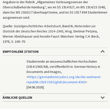
Angaben in der Rubrik „Allgemeines Vorlesungswesen der
Oberschulbehörde Hamburg“, wo im SS 1914 827, im WS 1914/15 3340,
dann bis WS 1916/17 überhaupt keine, und im SS 1917 894 Studentinnen
ausgewiesen sind.
Quelle:
Sozialgeschichtliches Arbeitsbuch,
Band III,
Materialien zur
Statistik des Deutschen Reiches 1914–1945
, Hrsg. Dietmar Petzina,
Werner Abelshauser und Anselm Faust. München: Verlag C.H. Beck,
1978, S. 169–70.
EMPFOHLENE ZITATION
Studierende an wissenschaftlichen Hochschulen
(1914-1943/44), veröffentlicht in: German History in
Documents and Images,
<
https://germanhistorydocs.org/de/die-weimarer-
republik-1918-1933/ghdi:document-4342
>
[04.06.2026].
ÄHNLICHE QUELLEN