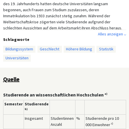
des 19. Jahrhunderts hatten deutsche Universitäten langsam
begonnen, auch Frauen zum Studium zuzulassen, deren
Immatrikulation bis 1933 zunächst stetig zunahm. Während der
Weltwirtschaftskrise zögerten viele Studierende aufgrund der
schlechten Aussichten auf dem Arbeitsmarkt ihren Abschluss heraus.
Die Gesamtzahl der Studierenden erhöhte sich dadurch. Nach 1933
Alles anzeigen ⌵
Schlagworte
nahm die Zahl der Studierenden ab. Dies hatte mehrere Ursachen:
Jüdische Personen wurden durch antisemitische Gesetzgebungen aus
Bildungssystem
Geschlecht
Höhere Bildung
Statistik
den Universitäten und dem Wissenschaftsbetrieb verdrängt, der Anteil
Universitäten
an Frauen unter den Studierenden sollte begrenzt werden,
Karrierewege außerhalb der akademischen Welt genossen ein höheres
Ansehen und waren häufig auch mit besseren Berufsaussichten
verbunden. Zu Beginn des Zweiten Weltkriegs wurden viele Studenten
Quelle
von der Wehrmacht eingezogen. Die Zahl der weiblichen Studierenden
stieg hingegen im Verlauf des Krieges an.
a)
Studierende an wissenschaftlichen Hochschulen
Semester
Studierende
b)
Insgesamt
Studentinnen
%
Studierende pro 10
c)
Anzahl
000 Einwohner