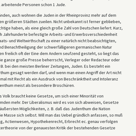
l arbeitende Personen schon 1 Jude.
Händen, auch wohnen die Juden in der Rheinprovinz mehr auf dem
en größeren Städten zueilen. Nicht unbekannt ist ferner geblieben,
üchtige haben, als eine gleich große Zahl von Deutschen liefert. Kurz,
ch Jahrhunderte befestigte Arbeits- und Erwerbsverschiedenheit
ats- und Weltwirthschaft zu einer natürlich nicht beabsichtigten,
d Benachtheiligung der schwerfälligeren germanischen Natur
en freilich oft der Eine dem Andern seufzend gesteht, so liegt das
ie ganze große Presse beherrscht, Verleger oder Redacteur oder
B. bei den meisten Berliner Zeitungen, Juden. Es besteht ein
thum gesagt werden darf, und wenn man einen Angriff der Art nicht
al mit Recht als ein Ausdruck von Beschränktheit und Intoleranz
udenthum meist als besondere Broschüren.
ges Volk braucht keine Gesetze, um sich einer Minorität von
mden mehr. Der Liberalismus wird es von sich abweisen, Gesetze
e äußersten Möglichkeiten, z. B. daß das Judenthum die Nation
ie Masse sich selbst. Will man das Uebel gründlich anfassen, so muß
ng, Actienwesen, Hypothekenrecht, Erbrecht ec. genau verfolgen
tertheorie von der genauesten Kritik der bestehenden Gesetze