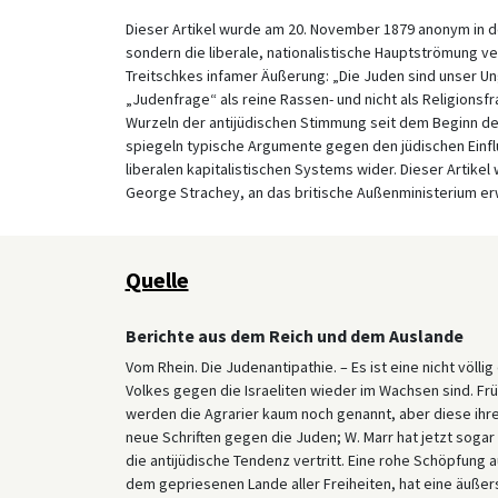
Dieser Artikel wurde am 20. November 1879 anonym in de
sondern die liberale, nationalistische Hauptströmung ver
Treitschkes infamer Äußerung: „Die Juden sind unser Ungl
„Judenfrage“ als reine Rassen- und nicht als Religionsf
Wurzeln der antijüdischen Stimmung seit dem Beginn der 
spiegeln typische Argumente gegen den jüdischen Einfl
liberalen kapitalistischen Systems wider. Dieser Artike
George Strachey, an das britische Außenministerium er
Quelle
Berichte aus dem Reich und dem Auslande
Vom Rhein. Die Judenantipathie. – Es ist eine nicht völli
Volkes gegen die Israeliten wieder im Wachsen sind. Fr
werden die Agrarier kaum noch genannt, aber diese ihre 
neue Schriften gegen die Juden; W. Marr hat jetzt sogar
die antijüdische Tendenz vertritt. Eine rohe Schöpfung a
dem gepriesenen Lande aller Freiheiten, hat eine äußer