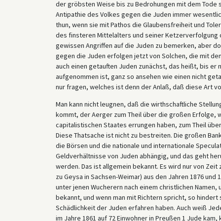
der gröbsten Weise bis zu Bedrohungen mit dem Tode sie 
Antipathie des Volkes gegen die Juden immer wesentlich
thun, wenn sie mit Pathos die Glaubensfreiheit und Tole
des finsteren Mittelalters und seiner Ketzerverfolgung d
gewissen Angriffen auf die Juden zu bemerken, aber doch
gegen die Juden erfolgen jetzt von Solchen, die mit dem
auch einen getauften Juden zunächst, das heißt, bis er 
aufgenommen ist, ganz so ansehen wie einen nicht getauf
nur fragen, welches ist denn der Anlaß, daß diese Art vo
Man kann nicht leugnen, daß die wirthschaftliche Stellun
kommt, der Aerger zum Theil über die großen Erfolge, w
capitalistischen Staates errungen haben, zum Theil übe
Diese Thatsache ist nicht zu bestreiten. Die großen Ban
die Börsen und die nationale und internationale Specula
Geldverhältnisse von Juden abhängig, und das geht heru
werden. Das ist allgemein bekannt. Es wird nur von Zeit
zu Geysa in Sachsen-Weimar) aus den Jahren 1876 und 1
unter jenen Wucherern nach einem christlichen Namen, um
bekannt, und wenn man mit Richtern spricht, so hindert s
Schädlichkeit der Juden erfahren haben. Auch weiß Jede
im Jahre 1861 auf 72 Einwohner in Preußen 1 Jude kam, k