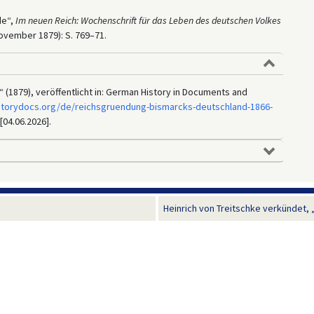
de“,
Im neuen Reich:
Wochenschrift für das Leben des deutschen Volkes
. November 1879): S. 769–71.
“ (1879), veröffentlicht in: German History in Documents and
storydocs.org/de/reichsgruendung-bismarcks-deutschland-1866-
[04.06.2026].
Heinrich von Treitschke verkündet, „