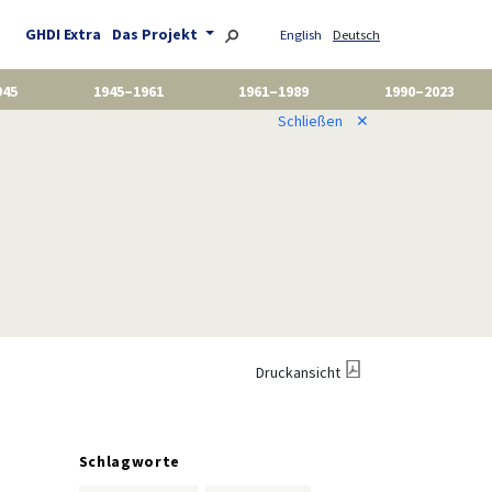
GHDI Extra
Das Projekt
English
Deutsch
945
1945–1961
1961–1989
1990–2023
Schließen
✕
Druckansicht
Schlagworte