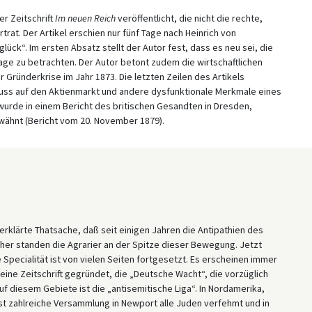
r Zeitschrift
Im neuen Reich
veröffentlicht, die nicht die rechte,
trat. Der Artikel erschien nur fünf Tage nach Heinrich von
ück“. Im ersten Absatz stellt der Autor fest, dass es neu sei, die
rage zu betrachten. Der Autor betont zudem die wirtschaftlichen
Gründerkrise im Jahr 1873. Die letzten Zeilen des Artikels
uss auf den Aktienmarkt und andere dysfunktionale Merkmale eines
l wurde in einem Bericht des britischen Gesandten in Dresden,
wähnt (Bericht vom 20. November 1879).
g erklärte Thatsache, daß seit einigen Jahren die Antipathien des
üher standen die Agrarier an der Spitze dieser Bewegung. Jetzt
Specialität ist von vielen Seiten fortgesetzt. Es erscheinen immer
 eine Zeitschrift gegründet, die „Deutsche Wacht“, die vorzüglich
uf diesem Gebiete ist die „antisemitische Liga“. In Nordamerika,
st zahlreiche Versammlung in Newport alle Juden verfehmt und in