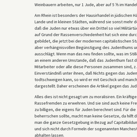
Weinbauern arbeiten, nur 1 Jude, aber auf 5 ⅕ im Hande
Am Rhein ist besonders der Hausirhandel in jüdischen 
Lande und in kleinen Städten, während sie sonst mehr d
daß die Juden nur etwas über ein Drittel so viel Militärt
auf Grund der Rassenverschiedenheit hat sich eine dur
gebildet, die jetzt bei der modernen capitalistischen Sta
aber verhängnisvollen Begünstigung des Judenthums un
ausschlägt. Wenn man das neu finden sollte, was im Still
an einem anderen Umstande, daß das Judenthum fast d
Mitarbeiter oder alle diese Personen zusammen sind, z. 
Einverständniß unter ihnen, daß Nichts gegen das Juden
todtschweigen kann, so wird er mit Geschick und manchm
dargestellt. Daher erscheinen die Artikel gegen das J
Alles dies ist nicht gesagt um zu moralisiren. Ein kräfti
Rassefremden zu erwehren. Und sie sind auch keine Fre
zu billigen, die eigens für Juden berechnet sind. Für di
beherrschen sollte, macht man keine Gesetze, da hilft d
man die ganze Gesetzgebung in Bezug auf Capitalbildu
und sich nicht durch Formeln der sogenannten Manches
abhalten lassen.