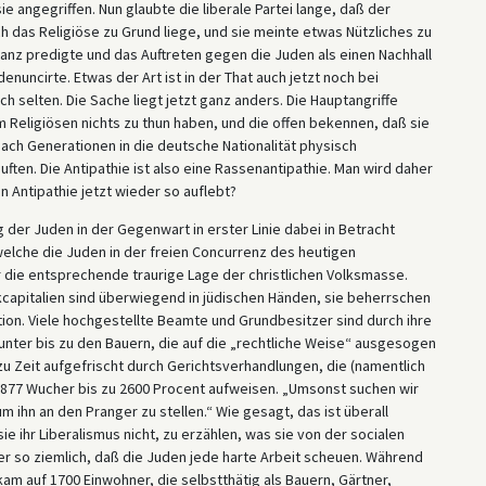
angegriffen. Nun glaubte die liberale Partei lange, daß der
 das Religiöse zu Grund liege, und sie meinte etwas Nützliches zu
ranz predigte und das Auftreten gegen die Juden als einen Nachhall
enuncirte. Etwas der Art ist in der That auch jetzt noch bei
 selten. Die Sache liegt jetzt ganz anders. Die Hauptangriffe
 Religiösen nichts zu thun haben, und die offen bekennen, daß sie
nach Generationen in die deutsche Nationalität physisch
ten. Die Antipathie ist also eine Rassenantipathie. Man wird daher
n Antipathie jetzt wieder so auflebt?
g der Juden in der Gegenwart in erster Linie dabei in Betracht
elche die Juden in der freien Concurrenz des heutigen
r die entsprechende traurige Lage der christlichen Volksmasse.
kcapitalien sind überwiegend in jüdischen Händen, sie beherrschen
tion. Viele hochgestellte Beamte und Grundbesitzer sind durch ihre
nter bis zu den Bauern, die auf die „rechtliche Weise“ ausgesogen
 zu Zeit aufgefrischt durch Gerichtsverhandlungen, die (namentlich
877 Wucher bis zu 2600 Procent aufweisen. „Umsonst suchen wir
 ihn an den Pranger zu stellen.“ Wie gesagt, das ist überall
ie ihr Liberalismus nicht, zu erzählen, was sie von der socialen
r so ziemlich, daß die Juden jede harte Arbeit scheuen. Während
am auf 1700 Einwohner, die selbstthätig als Bauern, Gärtner,