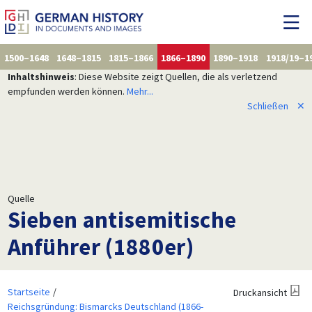
1500–1648
1648–1815
1815–1866
1866–1890
1890–1918
1918/19–1
Inhaltshinweis
: Diese Website zeigt Quellen, die als verletzend
empfunden werden können.
Mehr...
Schließen
✕
Quelle
Sieben antisemitische
Anführer (1880er)
Startseite
Druckansicht
Reichsgründung: Bismarcks Deutschland (1866-