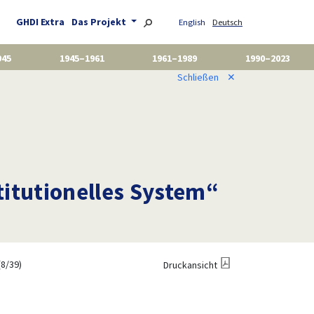
GHDI Extra
Das Projekt
English
Deutsch
945
1945–1961
1961–1989
1990–2023
Schließen
✕
titutionelles System“
(8/39)
Druckansicht