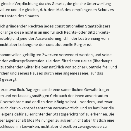
 gleiche Verpflichtung durchs Gesetz, die gleiche Unterwerfung
alten und die gleiche, d. h. dem Maß des empfangenen Schutzes
en Lasten des Staates.
 sich gründenden Rechten jedes constitutionellen Staatsbürgers
lange diese nicht in an und für sich Rechts- oder Sittlichkeits-
steht) und jene der Auswanderung, d. h. der Lostrennung vom
cht aber Leibeigene der constitutionelle Bürger ist.
Gesammtwillen gebilligten Zwecken verwendet werden, und seine
t der Volksrepräsentation. Die dem fürstlichen Hause (überhaupt
zustehenden Güter bleiben natürlich von solcher Controle frei; und
rchen und seines Hauses durch eine angemessene, auf das
) gesorgt.
unverantwortlich. Dagegen sind seine sämmtlichen Gewaltsträger
euen und verfassungsmäßigen Gebrauch der ihnen anvertrauten
n Oberbehörde und endlich dem König selbst – sondern, und zwar
auch der Volksrepräsentation verantwortlich; und es hat über die
eigens dafür zu errichtender Staatsgerichtshof zu erkennen. Die
ser Eigenschaft blos Meinungen zu äußern, nicht aber thätlich eine
schlüssen mitzuwirken, nicht aber dieselben zwangsweise zu