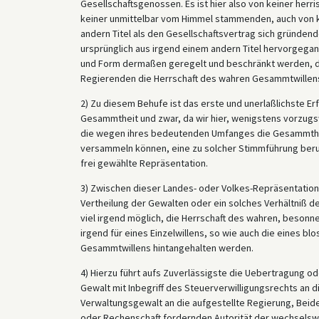
Gesellschaftsgenossen. Es ist hier also von keiner her
keiner unmittelbar vom Himmel stammenden, auch von kei
andern Titel als den Gesellschaftsvertrag sich gründe
ursprünglich aus irgend einem andern Titel hervorgegan
und Form dermaßen geregelt und beschränkt werden, da
Regierenden die Herrschaft des wahren Gesammtwillens 
2) Zu diesem Behufe ist das erste und unerlaßlichste E
Gesammtheit und zwar, da wir hier, wenigstens vorzugs
die wegen ihres bedeutenden Umfanges die Gesammtheit
versammeln können, eine zu solcher Stimmführung beruf
frei gewählte Repräsentation.
3) Zwischen dieser Landes- oder Volkes-Repräsentation
Vertheilung der Gewalten oder ein solches Verhältniß d
viel irgend möglich, die Herrschaft des wahren, beso
irgend für eines Einzelwillens, so wie auch die eines bl
Gesammtwillens hintangehalten werden.
4) Hierzu führt aufs Zuverlässigste die Uebertragung
Gewalt mit Inbegriff des Steuerverwilligungsrechts an 
Verwaltungsgewalt an die aufgestellte Regierung, Bei
oder Rechenschaft fordernden Autorität der wechsels