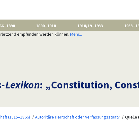
66–1890
1890–1918
1918/19–1933
1933–1
 verletzend empfunden werden können.
Mehr...
s-Lexikon
: „Constitution, Cons
haft (1815–1866)
Autoritäre Herrschaft oder Verfassungsstaat?
Quelle 