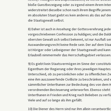
bloße Gunstbezeigung oder zu irgend einem ihrem Inter
widerstreitet dieselbe schon nach ihrem Begriffe jenem
im absoluten Staat giebt es kein anderes als das auf dem
die Staatsgewalt selbst.
8) Daher ist auch in Ansehung der Gottesverehrung jede
vorgeschriebenen Confession zu huldigen; und die Duldu
obersten Gewalt sich selbst bekennt, ist nur Ausfluß s
Auswanderungsrecht keine Rede sein. Der auf dem Staa
ist Höriger oder Leibeigener der Staatsgewalt und kan
Erlaubniß nimmermehr das Herrschaftsgebiet verlassen
9) Es giebt kein Staatsvermögen im Sinne der constituti
Eigenthum der Regierung oder ihres jeweiligen Hauptes
Unterschied, ob zu persönlichen oder zu öffentlichen Zw
eine ihm auszuwerfende Civilliste zu beschränken, und w
sämmtlicher Unterthanen zur Bedeckung des von dem H
verordnenden Besteuerung unterworfen. Ebenso steht ih
Unterthanen in Frieden und Krieg nach Belieben zu ver
Viele und auf so lange als ihm gefällt.
10) Die Diener des Herrn sind nur ihm allein verantwortl