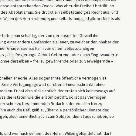
esse entsprechenden Zweck. Was aber die Freiheit betrifft, so
 des Absolutismus. Sie drückt ein selbstständiges Recht aus; und
 Willen des Herrn ruhende; und selbstständig ist alldort Nichts als
r Unterthan schuldig, der von der absoluten Gewalt ihm
ng einer andern Confession als jener, zu welcher der Inhaber der
einer Gnade. Ebenso kann von einem selbstständigen
ts-, d. h. Regierungs-Gebiet Geborene oder dahin Eingewanderte
n ohne derselben – frei zu gewährende oder zu verweigernde –
.
onellen Theorie. Alles sogenannte öffentliche Vermögen ist
. Seine Verfügungsgewalt darüber ist unumschränkt, ohne
ecken. Er hat also rücksichtlich der ersten sich keineswegs auf
as die letzten wie die ersten betrifft, so ist das Vermögen
errscher zu bestimmenden Bedarfes der von ihm frei zu
m auch die Befugniß zu, über die persönlichen Dienste der
fügen, also namentlich auch zum Soldatendienst auszuheben, so
ich, und wer nach seinem, des Herrn, Willen gehandelt hat, darf