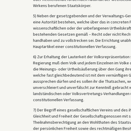
Wirkens berufenen Staatskörper.
5) Neben der gesetzgebenden und der Verwaltungs-Gewa
eine Autorität bestehen, welche über das in concreten Fä
wissenschaftlichen oder der unbefangenen Urtheilskraf
bestehenden Gesetzen gemäß – Recht oder nicht Recht 
handhaben und zu vollstrecken sei. Die Errichtung unabh
Hauptartikel einer constitutionellen Verfassung.
6) Zur Erhaltung der Lauterkeit der Volksrepräsentatio
Regierung muß dem Volk und jedem Einzelnen im Volke 
die Meinungs- oder Urtheilsäußerung über den Gang ihrer
welche fast gleichbedeutend ist mit dem vernünftigen Ge
aussprechen dürfen und es sollen ihr die Thatsachen, w
unverschleiert und unverfälscht zur Kenntniß gebracht 
landständischen oder Volksvertretungs-Verhandlungen un
constitutionellen Verfassung.
7) Der Begriff eines gesellschaftlichen Vereins und de
Gleichheit und Freiheit der Gesellschaftsgenossen mit s
Theilnahmsberechtigung an den Wohlthaten des Staatsve
der persönlichen Freiheit sowie des rechtmäßigen Besit