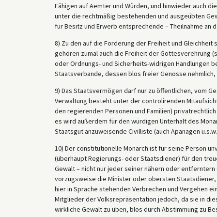
Fähigen auf Aemter und Würden, und hinwieder auch die
unter die rechtmäßig bestehenden und ausgeübten Gew
für Besitz und Erwerb entsprechende – Theilnahme an d
8) Zu den auf die Forderung der Freiheit und Gleichheit
gehören zumal auch die Freiheit der Gottesverehrung (so 
oder Ordnungs- und Sicherheits-widrigen Handlungen be
Staatsverbande, dessen blos freier Genosse nehmlich, ni
9) Das Staatsvermögen darf nur zu öffentlichen, vom 
Verwaltung besteht unter der controlirenden Mitaufsich
den regierenden Personen und Familien) privatrechtlich 
es wird außerdem für den würdigen Unterhalt des Mona
Staatsgut anzuweisende Civilliste (auch Apanagen u.s.w.
10) Der constitutionelle Monarch ist für seine Person 
(überhaupt Regierungs- oder Staatsdiener) für den tr
Gewalt – nicht nur jeder seiner nähern oder entfernter
vorzugsweise die Minister oder obersten Staatsdiener, 
hier in Sprache stehenden Verbrechen und Vergehen ein 
Mitglieder der Volksrepräsentation jedoch, da sie in die
wirkliche Gewalt zu üben, blos durch Abstimmung zu Be