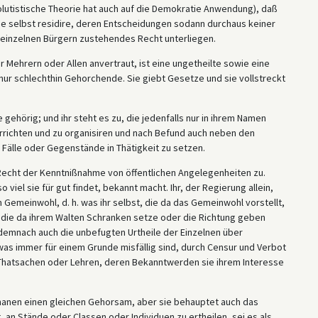
lutistische Theorie hat auch auf die Demokratie Anwendung), daß
 selbst residire, deren Entscheidungen sodann durchaus keiner
 einzelnen Bürgern zustehendes Recht unterliegen.
 Mehrern oder Allen anvertraut, ist eine ungetheilte sowie eine
s nur schlechthin Gehorchende. Sie giebt Gesetze und sie vollstreckt
e gehörig; und ihr steht es zu, die jedenfalls nur in ihrem Namen
richten und zu organisiren und nach Befund auch neben den
Fälle oder Gegenstände in Thätigkeit zu setzen.
 Recht der Kenntnißnahme von öffentlichen Angelegenheiten zu.
viel sie für gut findet, bekannt macht. Ihr, der Regierung allein,
Gemeinwohl, d. h. was ihr selbst, die da das Gemeinwohl vorstellt,
, die da ihrem Walten Schranken setze oder die Richtung geben
lt demnach auch die unbefugten Urtheile der Einzelnen über
was immer für einem Grunde misfällig sind, durch Censur und Verbot
 Thatsachen oder Lehren, deren Bekanntwerden sie ihrem Interesse
thanen einen gleichen Gehorsam, aber sie behauptet auch das
t, an Stände oder Classen oder Individuen zu ertheilen, sei es als