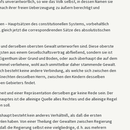
ufs unverantwortlich, so wie das Volk selbst, in dessen Namen sie
 nach ihrer freien Ueberzeugung zu äußern berechtigt und
en – Hauptsätzen des constitutionellen Systems, vorbehaltlich
, gleich jetzt die correspondirenden Sätze des absolutistischen
r und derselben obersten Gewalt unterworfen sind. Diese oberste
sten aus einem Gesellschaftsvertrag abfließend, sondern sie ist
 Eigenthum über Grund und Boden, oder auch überhaupt die auf dem
Himmel verliehene, wohl auch unmittelbar daher stammende Gewalt.
sich besteht keine andere Verbindung, als welche sich zwischen den
 Knechten desselben Herrn, zwischen den Kindern desselben
n Gebieters findet.
heit und einer Repräsentation derselben gar keine Rede sein. Der
ptes ist die alleinige Quelle alles Rechtes und die alleinige Regel
 soll.
aupt besteht kein anderes Verhältniß, als daß die ersten
len haben. Von einer Theilung der Gewalten zwischen Regierung
daß die Regierung selbst eine vielgliedrige, d. h. aus mehrern