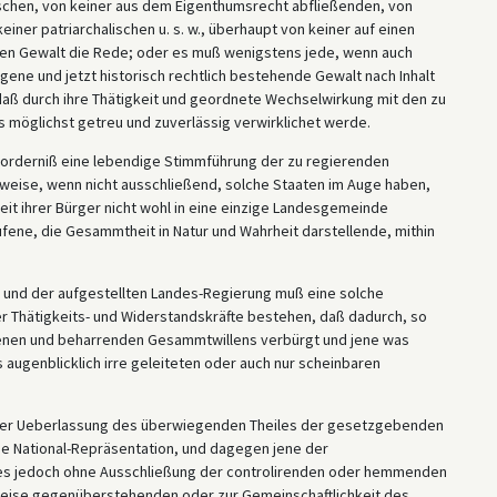
rischen, von keiner aus dem Eigenthumsrecht abfließenden, von
ner patriarchalischen u. s. w., überhaupt von keiner auf einen
nden Gewalt die Rede; oder es muß wenigstens jede, wenn auch
gene und jetzt historisch rechtlich bestehende Gewalt nach Inhalt
ß durch ihre Thätigkeit und geordnete Wechselwirkung mit den zu
möglichst getreu und zuverlässig verwirklichet werde.
rforderniß eine lebendige Stimmführung der zu regierenden
weise, wenn nicht ausschließend, solche Staaten im Auge haben,
 ihrer Bürger nicht wohl in eine einzige Landesgemeinde
ene, die Gesammtheit in Natur und Wahrheit darstellende, mithin
 und der aufgestellten Landes-Regierung muß eine solche
er Thätigkeits- und Widerstandskräfte bestehen, daß dadurch, so
nnenen und beharrenden Gesammtwillens verbürgt und jene was
os augenblicklich irre geleiteten oder auch nur scheinbaren
 oder Ueberlassung des überwiegenden Theiles der gesetzgebenden
die National-Repräsentation, und dagegen jene der
des jedoch ohne Ausschließung der controlirenden oder hemmenden
weise gegenüberstehenden oder zur Gemeinschaftlichkeit des