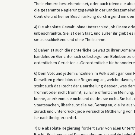
Theilnehmern bestehende sei, oder auch (denn die abso
die gesammte Regierungsgewalt in der Landesgemeinde
Controle und keiner Beschränkung durch irgend ein den
4) Die absolute Gewalt, ohne Unterschied, ob Einem oder
unbeschränkte. Sie ist der Staat, und außer ihr giebt e
sie ausschließend und ohne Theilnahme.
5) Daher ist auch die richterliche Gewalt zu ihrer Domain
handelnden Gerichte nach selbsteigenem Belieben zu er
ordentlichen Gerichten außerordentliche für besondere 
6) Dem Volk und jedem Einzelnen im Volk steht gar kein
Dieselben gehen blos die Regierung an, welche davon, so 
steht auch das Recht der Beurtheilung dessen, was dem 
frommt oder nicht frommt, zu. Eine öffentliche Meinung
könne, anerkennt sie nicht und duldet sie nicht. Sie hä
Staatssachen, überhaupt alle Aeußerungen, die ihr aus 
zurück und unterdrückt jede versuchte Mittheilung von
für nachtheilig erachtet.
7) Die absolute Regierung fordert zwar von allen Unter
Recht, Privilegien und Dispensationen, so viel ihr belieb