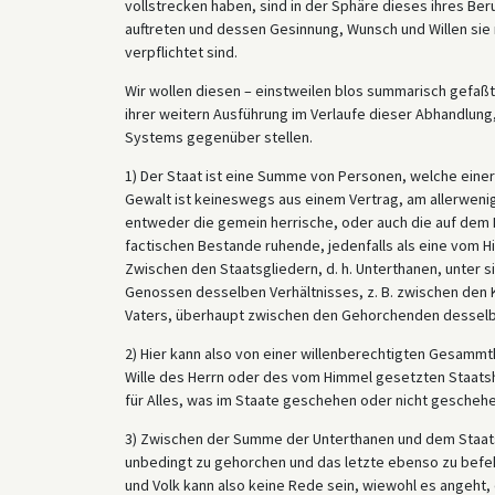
vollstrecken haben, sind in der Sphäre dieses ihres Ber
auftreten und dessen Gesinnung, Wunsch und Willen sie
verpflichtet sind.
Wir wollen diesen – einstweilen blos summarisch gefaßt
ihrer weitern Ausführung im Verlaufe dieser Abhandlung
Systems gegenüber stellen.
1) Der Staat ist eine Summe von Personen, welche eine
Gewalt ist keineswegs aus einem Vertrag, am allerwenig
entweder die gemein herrische, oder auch die auf dem
factischen Bestande ruhende, jedenfalls als eine vom 
Zwischen den Staatsgliedern, d. h. Unterthanen, unter 
Genossen desselben Verhältnisses, z. B. zwischen den
Vaters, überhaupt zwischen den Gehorchenden desselbe
2) Hier kann also von einer willenberechtigten Gesammt
Wille des Herrn oder des vom Himmel gesetzten Staatshau
für Alles, was im Staate geschehen oder nicht geschehen
3) Zwischen der Summe der Unterthanen und dem Staatsh
unbedingt zu gehorchen und das letzte ebenso zu befeh
und Volk kann also keine Rede sein, wiewohl es angeht, 