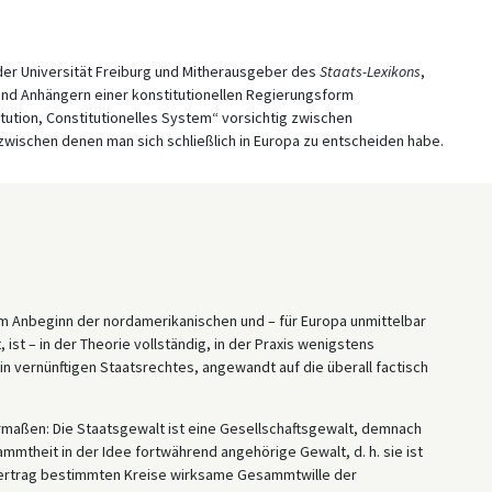
der Universität Freiburg und Mitherausgeber des
Staats-Lexikons
,
und Anhängern einer konstitutionellen Regierungsform
itution, Constitutionelles System“ vorsichtig zwischen
 zwischen denen man sich schließlich in Europa zu entscheiden habe.
dem Anbeginn der nordamerikanischen und – für Europa unmittelbar
ist – in der Theorie vollständig, in der Praxis wenigstens
 vernünftigen Staatsrechtes, angewandt auf die überall factisch
rmaßen: Die Staatsgewalt ist eine Gesellschaftsgewalt, demnach
theit in der Idee fortwährend angehörige Gewalt, d. h. sie ist
svertrag bestimmten Kreise wirksame Gesammtwille der