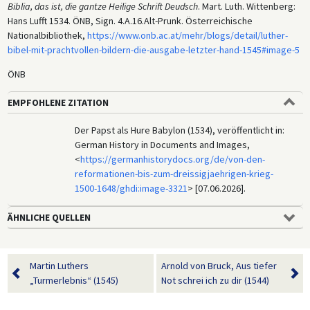
Biblia, das ist, die gantze Heilige Schrift Deudsch
. Mart. Luth. Wittenberg:
Hans Lufft 1534. ÖNB, Sign. 4.A.16.Alt-Prunk. Österreichische
Nationalbibliothek,
https://www.onb.ac.at/mehr/blogs/detail/luther-
bibel-mit-prachtvollen-bildern-die-ausgabe-letzter-hand-1545#image-5
ÖNB
EMPFOHLENE ZITATION
Der Papst als Hure Babylon (1534), veröffentlicht in:
German History in Documents and Images,
<
https://germanhistorydocs.org/de/von-den-
reformationen-bis-zum-dreissigjaehrigen-krieg-
1500-1648/ghdi:image-3321
> [07.06.2026].
ÄHNLICHE QUELLEN
Martin Luthers
Arnold von Bruck, Aus tiefer
„Turmerlebnis“ (1545)
Not schrei ich zu dir (1544)