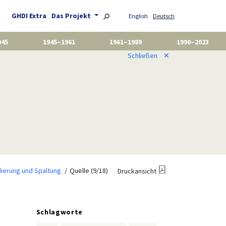
GHDI Extra
Das Projekt
English
Deutsch
945
1945–1961
1961–1989
1990–2023
Schließen
✕
dierung und Spaltung
Quelle (9/18)
Druckansicht
Schlagworte