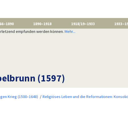
66–1890
1890–1918
1918/19–1933
1933–1
 verletzend empfunden werden können.
Mehr...
pelbrunn (1597)
igen Krieg (1500–1648)
Religiöses Leben und die Reformationen: Konsoli