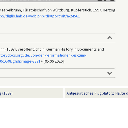
n Mespelbrunn, Fürstbischof von Würzburg, Kupferstich, 1597. Herzog
p://diglib.hab.de/wdb.php?dir=portrait/a-24561
nn (1597), veröffentlicht in: German History in Documents and
storydocs.org/de/von-den-reformationen-bis-zum-
00-1648/ghdi:image-3371
> [05.06.2026].
g (1597)
Antijesuitisches Flugblatt (2. Hälfte 