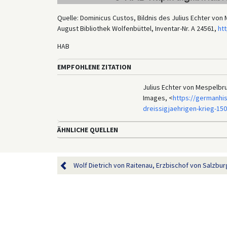
Quelle: Dominicus Custos, Bildnis des Julius Echter vo
August Bibliothek Wolfenbüttel, Inventar-Nr. A 24561,
htt
HAB
EMPFOHLENE ZITATION
Julius Echter von Mespelbru
Images, <
https://germanhi
dreissigjaehrigen-krieg-15
ÄHNLICHE QUELLEN
Wolf Dietrich von Raitenau, Erzbischof von Salzbur