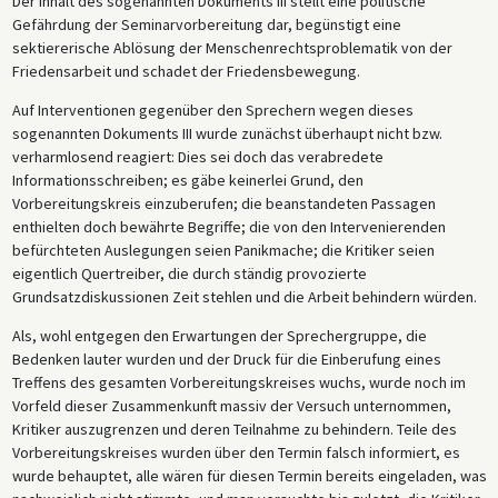
Der Inhalt des sogenannten Dokuments III stellt eine politische
Gefährdung der Seminarvorbereitung dar, begünstigt eine
sektiererische Ablösung der Menschenrechtsproblematik von der
Friedensarbeit und schadet der Friedensbewegung.
Auf Interventionen gegenüber den Sprechern wegen dieses
sogenannten Dokuments III wurde zunächst überhaupt nicht bzw.
verharmlosend reagiert: Dies sei doch das verabredete
Informationsschreiben; es gäbe keinerlei Grund, den
Vorbereitungskreis einzuberufen; die beanstandeten Passagen
enthielten doch bewährte Begriffe; die von den Intervenierenden
befürchteten Auslegungen seien Panikmache; die Kritiker seien
eigentlich Quertreiber, die durch ständig provozierte
Grundsatzdiskussionen Zeit stehlen und die Arbeit behindern würden.
Als, wohl entgegen den Erwartungen der Sprechergruppe, die
Bedenken lauter wurden und der Druck für die Einberufung eines
Treffens des gesamten Vorbereitungskreises wuchs, wurde noch im
Vorfeld dieser Zusammenkunft massiv der Versuch unternommen,
Kritiker auszugrenzen und deren Teilnahme zu behindern. Teile des
Vorbereitungskreises wurden über den Termin falsch informiert, es
wurde behauptet, alle wären für diesen Termin bereits eingeladen, was