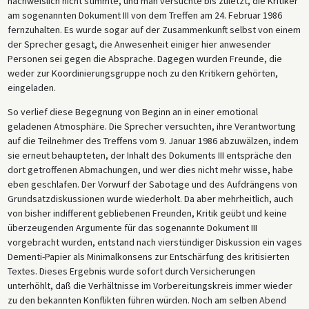
nachweislich nicht stimmte, und man versuchte bis zuletzt, die Kritiker
am sogenannten Dokument III von dem Treffen am 24. Februar 1986
fernzuhalten. Es wurde sogar auf der Zusammenkunft selbst von einem
der Sprecher gesagt, die Anwesenheit einiger hier anwesender
Personen sei gegen die Absprache. Dagegen wurden Freunde, die
weder zur Koordinierungsgruppe noch zu den Kritikern gehörten,
eingeladen.
So verlief diese Begegnung von Beginn an in einer emotional
geladenen Atmosphäre. Die Sprecher versuchten, ihre Verantwortung
auf die Teilnehmer des Treffens vom 9. Januar 1986 abzuwälzen, indem
sie erneut behaupteten, der Inhalt des Dokuments III entspräche den
dort getroffenen Abmachungen, und wer dies nicht mehr wisse, habe
eben geschlafen. Der Vorwurf der Sabotage und des Aufdrängens von
Grundsatzdiskussionen wurde wiederholt. Da aber mehrheitlich, auch
von bisher indifferent gebliebenen Freunden, Kritik geübt und keine
überzeugenden Argumente für das sogenannte Dokument III
vorgebracht wurden, entstand nach vierstündiger Diskussion ein vages
Dementi-Papier als Minimalkonsens zur Entschärfung des kritisierten
Textes. Dieses Ergebnis wurde sofort durch Versicherungen
unterhöhlt, daß die Verhältnisse im Vorbereitungskreis immer wieder
zu den bekannten Konflikten führen würden. Noch am selben Abend