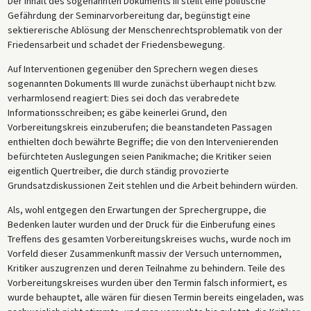
Der Inhalt des sogenannten Dokuments III stellt eine politische
Gefährdung der Seminarvorbereitung dar, begünstigt eine
sektiererische Ablösung der Menschenrechtsproblematik von der
Friedensarbeit und schadet der Friedensbewegung.
Auf Interventionen gegenüber den Sprechern wegen dieses
sogenannten Dokuments III wurde zunächst überhaupt nicht bzw.
verharmlosend reagiert: Dies sei doch das verabredete
Informationsschreiben; es gäbe keinerlei Grund, den
Vorbereitungskreis einzuberufen; die beanstandeten Passagen
enthielten doch bewährte Begriffe; die von den Intervenierenden
befürchteten Auslegungen seien Panikmache; die Kritiker seien
eigentlich Quertreiber, die durch ständig provozierte
Grundsatzdiskussionen Zeit stehlen und die Arbeit behindern würden.
Als, wohl entgegen den Erwartungen der Sprechergruppe, die
Bedenken lauter wurden und der Druck für die Einberufung eines
Treffens des gesamten Vorbereitungskreises wuchs, wurde noch im
Vorfeld dieser Zusammenkunft massiv der Versuch unternommen,
Kritiker auszugrenzen und deren Teilnahme zu behindern. Teile des
Vorbereitungskreises wurden über den Termin falsch informiert, es
wurde behauptet, alle wären für diesen Termin bereits eingeladen, was