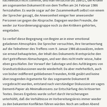
nachweislich nicht stimmte, und man versuchte bis zuletzt, die Kritiker
am sogenannten Dokument III von dem Treffen am 24. Februar 1986
fernzuhalten. Es wurde sogar auf der Zusammenkunft selbst von einem
der Sprecher gesagt, die Anwesenheit einiger hier anwesender
Personen sei gegen die Absprache. Dagegen wurden Freunde, die
weder zur Koordinierungsgruppe noch zu den Kritikern gehörten,
eingeladen.
So verlief diese Begegnung von Beginn an in einer emotional
geladenen Atmosphäre. Die Sprecher versuchten, ihre Verantwortung
auf die Teilnehmer des Treffens vom 9. Januar 1986 abzuwälzen, indem
sie erneut behaupteten, der Inhalt des Dokuments III entspräche den
dort getroffenen Abmachungen, und wer dies nicht mehr wisse, habe
eben geschlafen. Der Vorwurf der Sabotage und des Aufdrängens von
Grundsatzdiskussionen wurde wiederholt. Da aber mehrheitlich, auch
von bisher indifferent gebliebenen Freunden, Kritik geübt und keine
überzeugenden Argumente für das sogenannte Dokument III
vorgebracht wurden, entstand nach vierstündiger Diskussion ein vages
Dementi-Papier als Minimalkonsens zur Entschärfung des kritisierten
Textes. Dieses Ergebnis wurde sofort durch Versicherungen
unterhöhlt, daß die Verhältnisse im Vorbereitungskreis immer wieder
zu den bekannten Konflikten führen würden. Noch am selben Abend