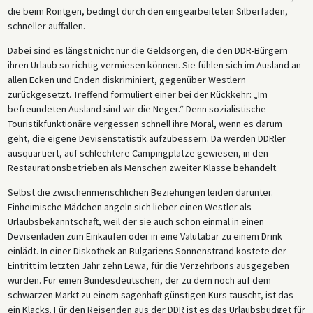
die beim Röntgen, bedingt durch den eingearbeiteten Silberfaden,
schneller auffallen.
Dabei sind es längst nicht nur die Geldsorgen, die den DDR-Bürgern
ihren Urlaub so richtig vermiesen können. Sie fühlen sich im Ausland an
allen Ecken und Enden diskriminiert, gegenüber Westlern
zurückgesetzt. Treffend formuliert einer bei der Rückkehr: „Im
befreundeten Ausland sind wir die Neger.“ Denn sozialistische
Touristikfunktionäre vergessen schnell ihre Moral, wenn es darum
geht, die eigene Devisenstatistik aufzubessern. Da werden DDRler
ausquartiert, auf schlechtere Campingplätze gewiesen, in den
Restaurationsbetrieben als Menschen zweiter Klasse behandelt.
Selbst die zwischenmenschlichen Beziehungen leiden darunter.
Einheimische Mädchen angeln sich lieber einen Westler als
Urlaubsbekanntschaft, weil der sie auch schon einmal in einen
Devisenladen zum Einkaufen oder in eine Valutabar zu einem Drink
einlädt. In einer Diskothek an Bulgariens Sonnenstrand kostete der
Eintritt im letzten Jahr zehn Lewa, für die Verzehrbons ausgegeben
wurden. Für einen Bundesdeutschen, der zu dem noch auf dem
schwarzen Markt zu einem sagenhaft günstigen Kurs tauscht, ist das
ein Klacks. Für den Reisenden aus der DDR ist es das Urlaubsbudget für