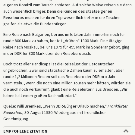
eigenes Domizil zum Tausch anbieten. Auf solche Weise reisen sie dann
auch wesentlich billiger. Denn die Kunden des staatseigenen
Reisebüros müssen für ihren Trip wesentlich tiefer in die Taschen
greifen als etwa die Bundesbürger.
Eine Reise nach Bulgarien, bei uns im letzten Jahr immerhin noch für
runde 800 Mark zu haben, kostet „drüben“ 1300 Mark. Eine 6tägige
Reise nach Moskau, bei uns 1979 für 499 Mark im Sonderangebot, ging
in der DDR für 800 Mark über den Reisebürotisch.
Doch trotz aller Handicaps ist die Reiselust der Ostdeutschen
ungebrochen. Zwar sind statistische Zahlen kaum zu erhalten, aber
runde 1,2 Millionen Reisen soll das Reisebüro der DDR pro Jahr
vermitteln. „Wenn die noch eine Million Touren mehr hätten, würden sie
die auch noch verkaufen”, glaubt eine Reiseleiterin aus Dresden. „Wir
haben halt einen großen Nachholbedarf.“
Quelle: Willi Bremkes, „Wenn DDR-Bürger Urlaub machen,“
Frankfurter
Rundschau
, 30. August 1980. Wiedergabe mit freundlicher
Genehmigung.
EMPFOHLENE ZITATION