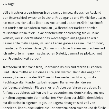
2½ Tage.
Völlig frustriert registrieren Erstreisende im sozialistischen Ausland
den Unterschied zwischen östlicher Propaganda und Wirklichkeit. „Was
hat man uns nicht alles über das Musterland UdSSR erzählt“, schimpft
ein Tourist aus Dresden in Moskau: „Während der Barkeeper mich
rausschmeißt säuft ein Texaner neben mir seelenruhig für 20 Dollar
Whisky, weil in der Valutabar das Wechselgeld ausgegangen war.“
Keiner solle mehr sagen, im Lande Lenins gäbe es keine Prostitution“,
meinte der Dresdner dann: „Nur wenn mich die Frauen ansprechen und
ich antworte in meinem sächsischen Dialekt, dann ist es plötzlich mit
der Freundlichkeit vorbei.“
Trotzdem ist der Mann froh, überhaupt ins Ausland fahren zu können.
Fünf Jahre mußte er auf dieses Ereignis warten. Denn das Angebot
seines „Reisebüros der DDR“ reicht bei weitem nicht aus, um die
Nachfrage aller Kunden zu befriedigen. Daher werden die zur
Verfügung stehenden Plätze in einer Art Losverfahren vergeben. Zu
Anfang des Jahres wählen die Interessenten aus dem Katalog aus und
erhalten sogenannte Vormerkkarten. Wer dann durchfällt, dem bleibt
nur die Reise in eigener Regie. Die Tageszeitungen sind voll von
Anzeigen, über Reiselustige die Ferienwohnungen suchen und dafür ihr