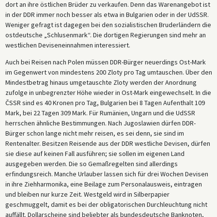
dort an ihre östlichen Brüder zu verkaufen. Denn das Warenangebot ist
in der DDR immer noch besser als etwa in Bulgarien oder in der UdSSR.
Weniger gefragt ist dagegen bei den sozialistischen Bruderländern die
ostdeutsche „Schlusenmark“. Die dortigen Regierungen sind mehr an
westlichen Deviseneinnahmen interessiert.
Auch bei Reisen nach Polen müssen DDR-Bürger neuerdings Ost-Mark
im Gegenwert von mindestens 200 Zloty pro Tag umtauschen. Über den
Mindestbetrag hinaus umgetauschte Zloty werden der Anordnung
zufolge in unbegrenzter Höhe wieder in Ost-Mark eingewechselt. In die
ČSSR sind es 40 Kronen pro Tag, Bulgarien bei 8 Tagen Aufenthalt 109
Mark, bei 22 Tagen 309 Mark. Für Rumänien, Ungarn und die UdSSR
herrschen ähnliche Bestimmungen. Nach Jugoslawien dürfen DDR-
Bürger schon lange nicht mehr reisen, es sei denn, sie sind im
Rentenalter. Besitzen Reisende aus der DDR westliche Devisen, dürfen
sie diese auf keinen Fall ausführen; sie sollen im eigenen Land
ausgegeben werden. Die so Gemaßregelten sind allerdings
erfindungsreich. Manche Urlauber lassen sich für drei Wochen Devisen
in ihre Ziehharmonika, eine Beilage zum Personalausweis, eintragen
und bleiben nur kurze Zeit. Westgeld wird in Silberpapier
geschmuggelt, damit es bei der obligatorischen Durchleuchtung nicht
auffällt. Dollarscheine sind beliebter als bundesdeutsche Banknoten,