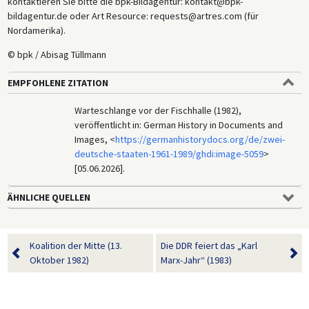
kontaktieren Sie bitte die bpk-Bildagentur: kontakt@bpk-
bildagentur.de oder Art Resource: requests@artres.com (für
Nordamerika).
© bpk / Abisag Tüllmann
EMPFOHLENE ZITATION
Warteschlange vor der Fischhalle (1982),
veröffentlicht in: German History in Documents and
Images, <
https://germanhistorydocs.org/de/zwei-
deutsche-staaten-1961-1989/ghdi:image-5059
>
[05.06.2026].
ÄHNLICHE QUELLEN
Koalition der Mitte (13.
Die DDR feiert das „Karl
Oktober 1982)
Marx-Jahr“ (1983)