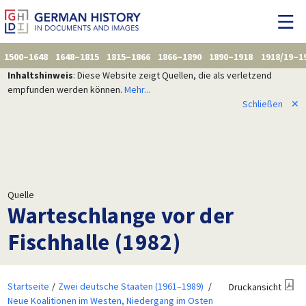
1500–1648
1648–1815
1815–1866
1866–1890
1890–1918
1918/19–1
Inhaltshinweis
: Diese Website zeigt Quellen, die als verletzend
empfunden werden können.
Mehr...
Schließen
✕
Quelle
Warteschlange vor der
Fischhalle (1982)
Startseite
Zwei deutsche Staaten (1961–1989)
Druckansicht
Neue Koalitionen im Westen, Niedergang im Osten