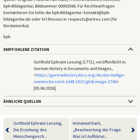
bpk-Bildagentur, Bildnummer 00003566. Für Rechteanfragen
kontaktieren Sie bitte die bpk-Bildagentur: kontakt@bpk-
bildagentur.de oder Art Resource: requests@artres.com (für
Nordamerika).
bpk
EMPFOHLENE ZITATION
Gotthold Ephraim Lessing (1771), veröffentlicht in:
German History in Documents and Images,
<
https://germanhistorydocs.org/de/das-heilige-
roemische-reich-1648-1815/ghdi:image-2746
>
[05.06.2026].
ÄHNLICHE QUELLEN
Gotthold Ephraim Lessing,
Immanuel Kant,
Die Erziehung des
„Beantwortung der Frage:
Menschengesch...
Was ist Aufklärun...