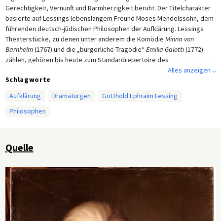
Gerechtigkeit, Vernunft und Barmherzigkeit beruht. Der Titelcharakter
basierte auf Lessings lebenslangem Freund Moses Mendelssohn, dem
führenden deutsch-jüdischen Philosophen der Aufklärung. Lessings
Theaterstücke, zu denen unter anderem die Komödie
Minna von
Barnhelm
(1767) und die „bürgerliche Tragödie“
Emilia Galotti
(1772)
zählen, gehören bis heute zum Standardrepertoire des
deutschsprachigen Theaters. Sowohl seine philosophischen als auch
Alles anzeigen ⌵
Schlagworte
seine theatralischen Werke hatten erheblichen Einfluss auf Johann
Wolfgang von Goethe (1749-1832), Friedrich Schiller (1759-1805) sowie
Aufklärung
Dramaturgen
Gotthold Ephraim Lessing
zahlreiche andere Autoren ihrer Generation. Ölgemälde auf Leinwand
Philosophen
von Heinrich Lessing (1856-1911), nach einem Gemälde von Anton Graff
(1736-1813), 1771.
Quelle