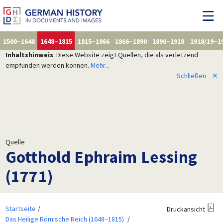
1500–1648
1648–1815
1815–1866
1866–1890
1890–1918
1918/19–1
Inhaltshinweis
: Diese Website zeigt Quellen, die als verletzend
empfunden werden können.
Mehr...
Schließen
✕
Quelle
Gotthold Ephraim Lessing
(1771)
Startseite
Druckansicht
Das Heilige Römische Reich (1648–1815)