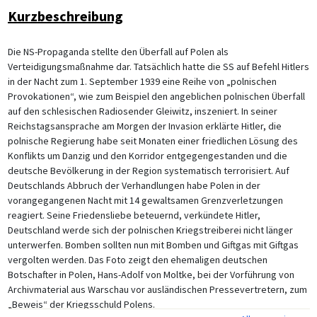
Kurzbeschreibung
Die NS-Propaganda stellte den Überfall auf Polen als
Verteidigungsmaßnahme dar. Tatsächlich hatte die SS auf Befehl Hitlers
in der Nacht zum 1. September 1939 eine Reihe von „polnischen
Provokationen“, wie zum Beispiel den angeblichen polnischen Überfall
auf den schlesischen Radiosender Gleiwitz, inszeniert. In seiner
Reichstagsansprache am Morgen der Invasion erklärte Hitler, die
polnische Regierung habe seit Monaten einer friedlichen Lösung des
Konflikts um Danzig und den Korridor entgegengestanden und die
deutsche Bevölkerung in der Region systematisch terrorisiert. Auf
Deutschlands Abbruch der Verhandlungen habe Polen in der
vorangegangenen Nacht mit 14 gewaltsamen Grenzverletzungen
reagiert. Seine Friedensliebe beteuernd, verkündete Hitler,
Deutschland werde sich der polnischen Kriegstreiberei nicht länger
unterwerfen. Bomben sollten nun mit Bomben und Giftgas mit Giftgas
vergolten werden. Das Foto zeigt den ehemaligen deutschen
Botschafter in Polen, Hans-Adolf von Moltke, bei der Vorführung von
Archivmaterial aus Warschau vor ausländischen Pressevertretern, zum
„Beweis“ der Kriegsschuld Polens.