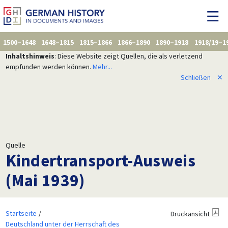
1500–1648
1648–1815
1815–1866
1866–1890
1890–1918
1918/19–1
Inhaltshinweis
: Diese Website zeigt Quellen, die als verletzend
empfunden werden können.
Mehr...
Schließen
✕
Quelle
Kindertransport-Ausweis
(Mai 1939)
Startseite
Druckansicht
Deutschland unter der Herrschaft des