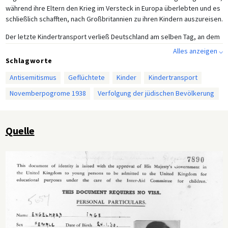
während ihre Eltern den Krieg im Versteck in Europa überlebten und es
schließlich schafften, nach Großbritannien zu ihren Kindern auszureisen.
Der letzte Kindertransport verließ Deutschland am selben Tag, an dem
der Zweite Weltkrieg begann, am 1. September 1939. Im Allgemeinen
Alles anzeigen ⌵
wurden die Flüchtlingskinder während ihrer Reise und bei ihrer Ankunft
Schlagworte
gut behandelt. Diejenigen, die unter 14 Jahre alt waren, wurden in
Antisemitismus
Geflüchtete
Kinder
Kindertransport
Pflegefamilien, Wohnheimen und Wohngruppen untergebracht.
Jugendliche, die älter als 14 Jahre waren, wurden nach ihrer
Novemberpogrome 1938
Verfolgung der jüdischen Bevölkerung
Eingewöhnung häufig in das Arbeitsleben integriert. Die 1989
gegründete gemeinnützige Nachkriegsorganisation Kindertransport
Association schätzt, dass 10.000 unbegleitete jüdische Kinder mit
Quelle
diesen Transporten der Verfolgung durch die Nationalsozialisten
entkamen. Die große Mehrheit sah ihre Eltern nie wieder.