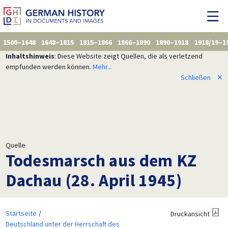
1500–1648
1648–1815
1815–1866
1866–1890
1890–1918
1918/19–1
Inhaltshinweis
: Diese Website zeigt Quellen, die als verletzend
empfunden werden können.
Mehr...
Schließen
✕
Quelle
Todesmarsch aus dem KZ
Dachau (28. April 1945)
Startseite
Druckansicht
Deutschland unter der Herrschaft des