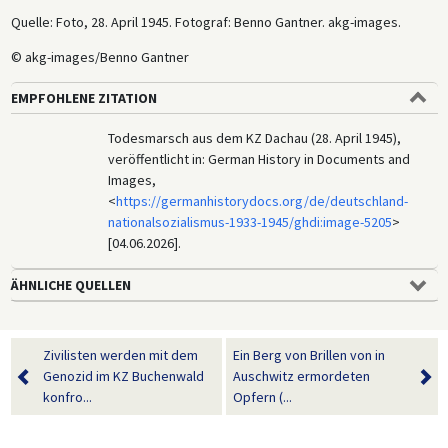
Quelle: Foto, 28. April 1945. Fotograf: Benno Gantner. akg-images.
© akg-images/Benno Gantner
EMPFOHLENE ZITATION
Todesmarsch aus dem KZ Dachau (28. April 1945),
veröffentlicht in: German History in Documents and
Images,
<
https://germanhistorydocs.org/de/deutschland-
nationalsozialismus-1933-1945/ghdi:image-5205
>
[04.06.2026].
ÄHNLICHE QUELLEN
Zivilisten werden mit dem
Ein Berg von Brillen von in
Genozid im KZ Buchenwald
Auschwitz ermordeten
konfro...
Opfern (...