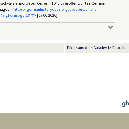
 Auschwitz ermordeten Opfern (1945), veröffentlicht in: German
mages, <
https://germanhistorydocs.org/de/deutschland-
945/ghdi:image-1978
> [05.06.2026].
Bilder aus dem Auschwitz-Fotoalbum