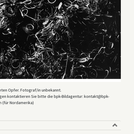
eten Opfer. Fotograf/in unbekannt.
en kontaktieren Sie bitte die bpk-Bildagentur: kontakt@bpk-
 (für Nordamerika)