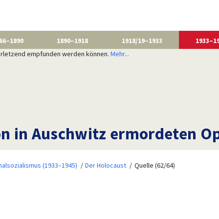
66–1890
1890–1918
1918/19–1933
1933–1
 verletzend empfunden werden können.
Mehr...
von in Auschwitz ermordeten O
nalsozialismus (1933–1945)
Der Holocaust
Quelle (62/64)