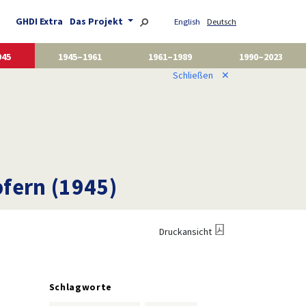
GHDI Extra
Das Projekt
English
Deutsch
945
1945–1961
1961–1989
1990–2023
Schließen
✕
pfern (1945)
Druckansicht
Schlagworte