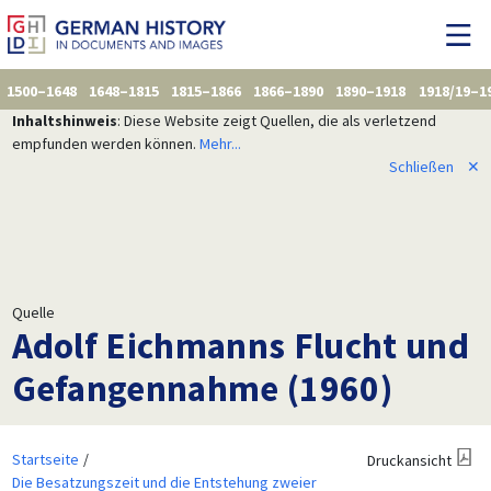
1500–1648
1648–1815
1815–1866
1866–1890
1890–1918
1918/19–1
Inhaltshinweis
: Diese Website zeigt Quellen, die als verletzend
empfunden werden können.
Mehr...
Schließen
✕
Quelle
Adolf Eichmanns Flucht und
Gefangennahme (1960)
Startseite
Druckansicht
Die Besatzungszeit und die Entstehung zweier