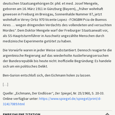
deutschen Staatsangehörigen Dr. phil. et med. Josef Mengele,
geboren am 16. März 1911 in Günzburg (Bayern), „früher wohnhaft
gewesen in Freiburg im Breisgau, Sonnenhalde Nummer 87, jetzt
wohnhaft in Virrey Ortiz 970 Vicente Lopez - FCNGBM Pcia de Buenos
Aires … wegen dringenden Verdachts des vollendeten und versuchten
Mordes“. Dem Doktor Mengele warf der Freiburger Staatsanwalt vor,
als SS-Hauptsturmführer in Auschwitz ungezählte Menschen durch
medizinische Experimente getötet zu haben.
Die Vorwürfe waren in jeder Weise substantiiert. Dennoch reagierte die
argentinische Regierung auf das wiederholte Auslieferungsersuchen
der Bundesrepublik bis heute nicht. Inoffizielle Begründung: Es handele
sich um ein politisches Delikt.
Ben-Gurion entschloß sich, den Eichmann holen zu lassen.
[
…
]
Quelle: „Eichmann, Der Endlöser“,
Der Spiegel
, Nr. 25/1960, S. 20-33.
Online verfügbar unter:
https://www.spiegel.de/spiegel/print/d-
32417089.html
EMPFOHLENE ZITATION