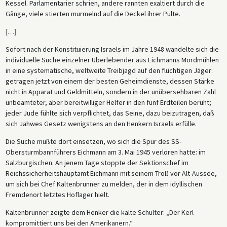
Kessel. Parlamentarier schrien, andere rannten exaltiert durch die
Gänge, viele stierten murmelnd auf die Deckel ihrer Pulte.
[
…
]
Sofort nach der Konstituierung Israels im Jahre 1948 wandelte sich die
individuelle Suche einzelner Überlebender aus Eichmanns Mordmühlen
in eine systematische, weltweite Treibjagd auf den flüchtigen Jäger:
getragen jetzt von einem der besten Geheimdienste, dessen Stärke
nicht in Apparat und Geldmitteln, sondern in der unübersehbaren Zahl
unbeamteter, aber bereitwilliger Helfer in den fünf Erdteilen beruht;
jeder Jude fühlte sich verpflichtet, das Seine, dazu beizutragen, daß
sich Jahwes Gesetz wenigstens an den Henkern Israels erfülle.
Die Suche mußte dort einsetzen, wo sich die Spur des SS-
Obersturmbannführers Eichmann am 3. Mai 1945 verloren hatte: im
Salzburgischen. An jenem Tage stoppte der Sektionschef im
Reichssicherheitshauptamt Eichmann mit seinem Troß vor Alt-Aussee,
um sich bei Chef Kaltenbrunner zu melden, der in dem idyllischen
Fremdenort letztes Hoflager hielt.
Kaltenbrunner zeigte dem Henker die kalte Schulter: „Der Kerl
kompromittiert uns bei den Amerikanern.“