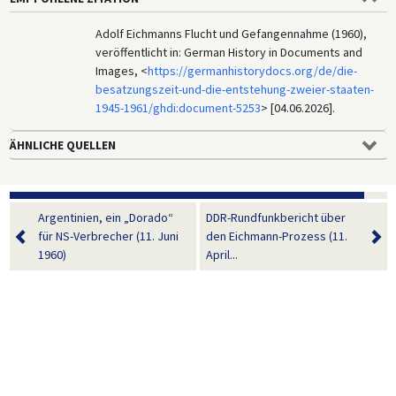
Adolf Eichmanns Flucht und Gefangennahme (1960),
veröffentlicht in: German History in Documents and
Images, <
https://germanhistorydocs.org/de/die-
besatzungszeit-und-die-entstehung-zweier-staaten-
1945-1961/ghdi:document-5253
> [04.06.2026].
ÄHNLICHE QUELLEN
Argentinien, ein „Dorado“
DDR-Rundfunkbericht über
für NS-Verbrecher (11. Juni
den Eichmann-Prozess (11.
1960)
April...