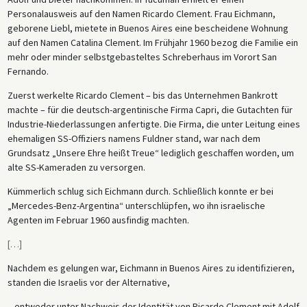
Personalausweis auf den Namen Ricardo Clement. Frau Eichmann,
geborene Liebl, mietete in Buenos Aires eine bescheidene Wohnung
auf den Namen Catalina Clement. Im Frühjahr 1960 bezog die Familie ein
mehr oder minder selbstgebasteltes Schreberhaus im Vorort San
Fernando.
Zuerst werkelte Ricardo Clement – bis das Unternehmen Bankrott
machte – für die deutsch-argentinische Firma Capri, die Gutachten für
Industrie-Niederlassungen anfertigte. Die Firma, die unter Leitung eines
ehemaligen SS-Offiziers namens Fuldner stand, war nach dem
Grundsatz „Unsere Ehre heißt Treue“ lediglich geschaffen worden, um
alte SS-Kameraden zu versorgen.
Kümmerlich schlug sich Eichmann durch. Schließlich konnte er bei
„Mercedes-Benz-Argentina“ unterschlüpfen, wo ihn israelische
Agenten im Februar 1960 ausfindig machten.
[
…
]
Nachdem es gelungen war, Eichmann in Buenos Aires zu identifizieren,
standen die Israelis vor der Alternative,
– entweder unter Nachweis der Identität von Ricardo Clement mit Adolf