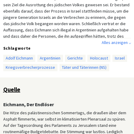
sein Ziel die Ausrottung des jüdischen Volkes gewesen sei. Er bestand
ebenfalls darauf, dass der Prozess in Israel stattfinden müsse, um die
jüngere Generation Israels an die Verbrechen zu erinnern, die gegen
das jüdische Volk begangen worden waren. Schließlich vertrat er die
Auffassung, dass Eichmann sich illegal in Argentinien aufgehalten habe
und dass daher die Personen, die ihn aufgegriffen hätten, trotz des
Verstoßes gegen das Völkerrecht einer höheren moralischen
Alles anzeigen ⌵
Schlagworte
Verpflichtung unterlägen. Somit sei die Art und Weise, wie sie die
Festnahme Eichmanns durchgeführt hätten, gerechtfertigt.
Adolf Eichmann
Argentinien
Gerichte
Holocaust
Israel
Kriegsverbrecherprozesse
Täter und Täterinnen (NS)
Quelle
Eichmann, Der Endlöser
Die Hitze des palästinensischen Sommertags, die draußen über dem
Asphalt flimmerte, war selbst im klimatisierten Plenarsaal zu spüren.
Auf der Tagesordnung des Parlaments zu Jerusalem stand eine
routinemäßige Budgetdebatte. Die Stimmung war lustlos. Lediglich