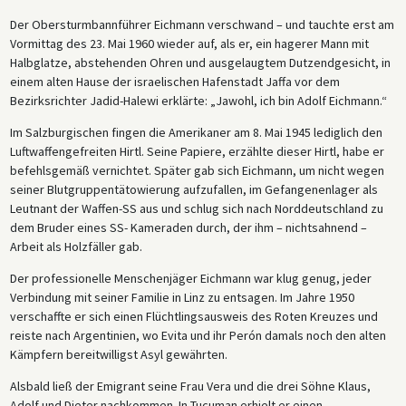
Der Obersturmbannführer Eichmann verschwand – und tauchte erst am
Vormittag des 23. Mai 1960 wieder auf, als er, ein hagerer Mann mit
Halbglatze, abstehenden Ohren und ausgelaugtem Dutzendgesicht, in
einem alten Hause der israelischen Hafenstadt Jaffa vor dem
Bezirksrichter Jadid-Halewi erklärte: „Jawohl, ich bin Adolf Eichmann.“
Im Salzburgischen fingen die Amerikaner am 8. Mai 1945 lediglich den
Luftwaffengefreiten Hirtl. Seine Papiere, erzählte dieser Hirtl, habe er
befehlsgemäß vernichtet. Später gab sich Eichmann, um nicht wegen
seiner Blutgruppentätowierung aufzufallen, im Gefangenenlager als
Leutnant der Waffen-SS aus und schlug sich nach Norddeutschland zu
dem Bruder eines SS- Kameraden durch, der ihm – nichtsahnend –
Arbeit als Holzfäller gab.
Der professionelle Menschenjäger Eichmann war klug genug, jeder
Verbindung mit seiner Familie in Linz zu entsagen. Im Jahre 1950
verschaffte er sich einen Flüchtlingsausweis des Roten Kreuzes und
reiste nach Argentinien, wo Evita und ihr Perón damals noch den alten
Kämpfern bereitwilligst Asyl gewährten.
Alsbald ließ der Emigrant seine Frau Vera und die drei Söhne Klaus,
Adolf und Dieter nachkommen. In Tucuman erhielt er einen