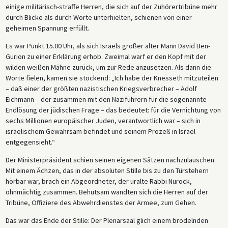
einige militärisch-straffe Herren, die sich auf der Zuhörertribüne mehr
durch Blicke als durch Worte unterhielten, schienen von einer
geheimen Spannung erfüllt.
Es war Punkt 15.00 Uhr, als sich Israels großer alter Mann David Ben-
Gurion zu einer Erklärung erhob. Zweimal warf er den Kopf mit der
wilden weißen Mähne zurück, um zur Rede anzusetzen. Als dann die
Worte fielen, kamen sie stockend: „Ich habe der Knesseth mitzuteilen
– daß einer der größten nazistischen Kriegsverbrecher – Adolf
Eichmann – der zusammen mit den Naziführern für die sogenannte
Endlösung der jüdischen Frage – das bedeutet: für die Vernichtung von
sechs Millionen europäischer Juden, verantwortlich war – sich in
israelischem Gewahrsam befindet und seinem Prozeß in Israel
entgegensieht.“
Der Ministerpräsident schien seinen eigenen Sätzen nachzulauschen.
Mit einem Ächzen, das in der absoluten Stille bis zu den Türstehern
hörbar war, brach ein Abgeordneter, der uralte Rabbi Nurock,
ohnmächtig zusammen. Behutsam wandten sich die Herren auf der
Tribüne, Offiziere des Abwehrdienstes der Armee, zum Gehen.
Das war das Ende der Stille: Der Plenarsaal glich einem brodelnden