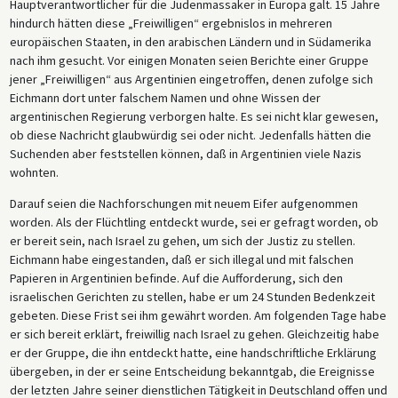
Hauptverantwortlicher für die Judenmassaker in Europa galt. 15 Jahre
hindurch hätten diese „Freiwilligen“ ergebnislos in mehreren
europäischen Staaten, in den arabischen Ländern und in Südamerika
nach ihm gesucht. Vor einigen Monaten seien Berichte einer Gruppe
jener „Freiwilligen“ aus Argentinien eingetroffen, denen zufolge sich
Eichmann dort unter falschem Namen und ohne Wissen der
argentinischen Regierung verborgen halte. Es sei nicht klar gewesen,
ob diese Nachricht glaubwürdig sei oder nicht. Jedenfalls hätten die
Suchenden aber feststellen können, daß in Argentinien viele Nazis
wohnten.
Darauf seien die Nachforschungen mit neuem Eifer aufgenommen
worden. Als der Flüchtling entdeckt wurde, sei er gefragt worden, ob
er bereit sein, nach Israel zu gehen, um sich der Justiz zu stellen.
Eichmann habe eingestanden, daß er sich illegal und mit falschen
Papieren in Argentinien befinde. Auf die Aufforderung, sich den
israelischen Gerichten zu stellen, habe er um 24 Stunden Bedenkzeit
gebeten. Diese Frist sei ihm gewährt worden. Am folgenden Tage habe
er sich bereit erklärt, freiwillig nach Israel zu gehen. Gleichzeitig habe
er der Gruppe, die ihn entdeckt hatte, eine handschriftliche Erklärung
übergeben, in der er seine Entscheidung bekanntgab, die Ereignisse
der letzten Jahre seiner dienstlichen Tätigkeit in Deutschland offen und