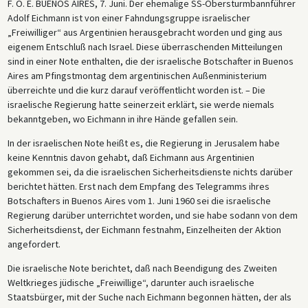
F. O. E. BUENOS AIRES, 7. Juni. Der ehemalige SS-Obersturmbannführer
Adolf Eichmann ist von einer Fahndungsgruppe israelischer
„Freiwilliger“ aus Argentinien herausgebracht worden und ging aus
eigenem Entschluß nach Israel. Diese überraschenden Mitteilungen
sind in einer Note enthalten, die der israelische Botschafter in Buenos
Aires am Pfingstmontag dem argentinischen Außenministerium
überreichte und die kurz darauf veröffentlicht worden ist. – Die
israelische Regierung hatte seinerzeit erklärt, sie werde niemals
bekanntgeben, wo Eichmann in ihre Hände gefallen sein.
In der israelischen Note heißt es, die Regierung in Jerusalem habe
keine Kenntnis davon gehabt, daß Eichmann aus Argentinien
gekommen sei, da die israelischen Sicherheitsdienste nichts darüber
berichtet hätten. Erst nach dem Empfang des Telegramms ihres
Botschafters in Buenos Aires vom 1. Juni 1960 sei die israelische
Regierung darüber unterrichtet worden, und sie habe sodann von dem
Sicherheitsdienst, der Eichmann festnahm, Einzelheiten der Aktion
angefordert.
Die israelische Note berichtet, daß nach Beendigung des Zweiten
Weltkrieges jüdische „Freiwillige“, darunter auch israelische
Staatsbürger, mit der Suche nach Eichmann begonnen hätten, der als