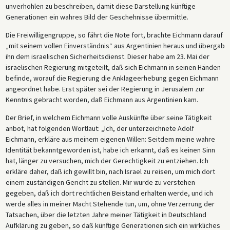
unverhohlen zu beschreiben, damit diese Darstellung künftige
Generationen ein wahres Bild der Geschehnisse übermittle.
Die Freiwilligengruppe, so fährt die Note fort, brachte Eichmann darauf
„mit seinem vollen Einverständnis“ aus Argentinien heraus und übergab
ihn dem israelischen Sicherheitsdienst. Dieser habe am 23. Mai der
israelischen Regierung mitgeteilt, daß sich Eichmann in seinen Händen
befinde, worauf die Regierung die Anklageerhebung gegen Eichmann
angeordnet habe. Erst später sei der Regierung in Jerusalem zur
Kenntnis gebracht worden, daß Eichmann aus Argentinien kam.
Der Brief, in welchem Eichmann volle Auskünfte über seine Tätigkeit
anbot, hat folgenden Wortlaut: „Ich, der unterzeichnete Adolf
Eichmann, erkläre aus meinem eigenen Willen: Seitdem meine wahre
Identität bekanntgeworden ist, habe ich erkannt, daß es keinen Sinn
hat, länger zu versuchen, mich der Gerechtigkeit zu entziehen. Ich
erkläre daher, daß ich gewillt bin, nach Israel zu reisen, um mich dort
einem zuständigen Gericht zu stellen. Mir wurde zu verstehen
gegeben, daß ich dort rechtlichen Beistand erhalten werde, und ich
werde alles in meiner Macht Stehende tun, um, ohne Verzerrung der
Tatsachen, über die letzten Jahre meiner Tätigkeit in Deutschland
Aufklärung zu geben, so daß künftige Generationen sich ein wirkliches