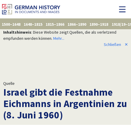
1500–1648
1648–1815
1815–1866
1866–1890
1890–1918
1918/19–1
Inhaltshinweis
: Diese Website zeigt Quellen, die als verletzend
empfunden werden können.
Mehr...
Schließen
✕
Quelle
Israel gibt die Festnahme
Eichmanns in Argentinien zu
(8. Juni 1960)