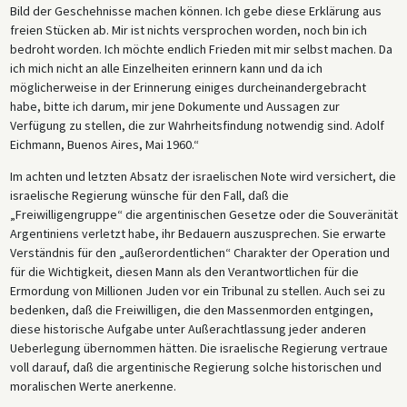
Bild der Geschehnisse machen können. Ich gebe diese Erklärung aus
freien Stücken ab. Mir ist nichts versprochen worden, noch bin ich
bedroht worden. Ich möchte endlich Frieden mit mir selbst machen. Da
ich mich nicht an alle Einzelheiten erinnern kann und da ich
möglicherweise in der Erinnerung einiges durcheinandergebracht
habe, bitte ich darum, mir jene Dokumente und Aussagen zur
Verfügung zu stellen, die zur Wahrheitsfindung notwendig sind. Adolf
Eichmann, Buenos Aires, Mai 1960.“
Im achten und letzten Absatz der israelischen Note wird versichert, die
israelische Regierung wünsche für den Fall, daß die
„Freiwilligengruppe“ die argentinischen Gesetze oder die Souveränität
Argentiniens verletzt habe, ihr Bedauern auszusprechen. Sie erwarte
Verständnis für den „außerordentlichen“ Charakter der Operation und
für die Wichtigkeit, diesen Mann als den Verantwortlichen für die
Ermordung von Millionen Juden vor ein Tribunal zu stellen. Auch sei zu
bedenken, daß die Freiwilligen, die den Massenmorden entgingen,
diese historische Aufgabe unter Außerachtlassung jeder anderen
Ueberlegung übernommen hätten. Die israelische Regierung vertraue
voll darauf, daß die argentinische Regierung solche historischen und
moralischen Werte anerkenne.