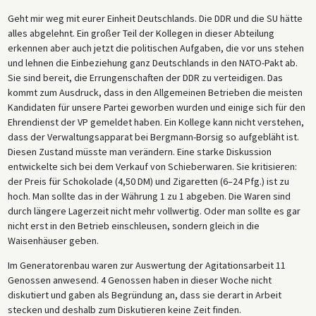
Geht mir weg mit eurer Einheit Deutschlands. Die DDR und die SU hätte
alles abgelehnt. Ein großer Teil der Kollegen in dieser Abteilung
erkennen aber auch jetzt die politischen Aufgaben, die vor uns stehen
und lehnen die Einbeziehung ganz Deutschlands in den NATO-Pakt ab.
Sie sind bereit, die Errungenschaften der DDR zu verteidigen. Das
kommt zum Ausdruck, dass in den Allgemeinen Betrieben die meisten
Kandidaten für unsere Partei geworben wurden und einige sich für den
Ehrendienst der VP gemeldet haben. Ein Kollege kann nicht verstehen,
dass der Verwaltungsapparat bei Bergmann-Borsig so aufgebläht ist.
Diesen Zustand müsste man verändern. Eine starke Diskussion
entwickelte sich bei dem Verkauf von Schieberwaren. Sie kritisieren:
der Preis für Schokolade (4,50 DM) und Zigaretten (6–24 Pfg.) ist zu
hoch. Man sollte das in der Währung 1 zu 1 abgeben. Die Waren sind
durch längere Lagerzeit nicht mehr vollwertig. Oder man sollte es gar
nicht erst in den Betrieb einschleusen, sondern gleich in die
Waisenhäuser geben.
Im Generatorenbau waren zur Auswertung der Agitationsarbeit 11
Genossen anwesend. 4 Genossen haben in dieser Woche nicht
diskutiert und gaben als Begründung an, dass sie derart in Arbeit
stecken und deshalb zum Diskutieren keine Zeit finden.