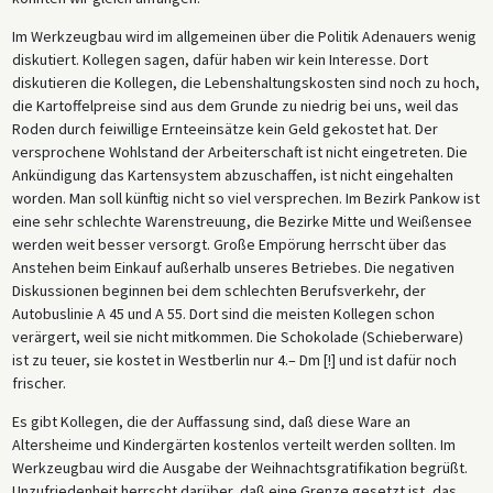
Im Werkzeugbau wird im allgemeinen über die Politik Adenauers wenig
diskutiert. Kollegen sagen, dafür haben wir kein Interesse. Dort
diskutieren die Kollegen, die Lebenshaltungskosten sind noch zu hoch,
die Kartoffelpreise sind aus dem Grunde zu niedrig bei uns, weil das
Roden durch feiwillige Ernteeinsätze kein Geld gekostet hat. Der
versprochene Wohlstand der Arbeiterschaft ist nicht eingetreten. Die
Ankündigung das Kartensystem abzuschaffen, ist nicht eingehalten
worden. Man soll künftig nicht so viel versprechen. Im Bezirk Pankow ist
eine sehr schlechte Warenstreuung, die Bezirke Mitte und Weißensee
werden weit besser versorgt. Große Empörung herrscht über das
Anstehen beim Einkauf außerhalb unseres Betriebes. Die negativen
Diskussionen beginnen bei dem schlechten Berufsverkehr, der
Autobuslinie A 45 und A 55. Dort sind die meisten Kollegen schon
verärgert, weil sie nicht mitkommen. Die Schokolade (Schieberware)
ist zu teuer, sie kostet in Westberlin nur 4.– Dm [!] und ist dafür noch
frischer.
Es gibt Kollegen, die der Auffassung sind, daß diese Ware an
Altersheime und Kindergärten kostenlos verteilt werden sollten. Im
Werkzeugbau wird die Ausgabe der Weihnachtsgratifikation begrüßt.
Unzufriedenheit herrscht darüber, daß eine Grenze gesetzt ist, das