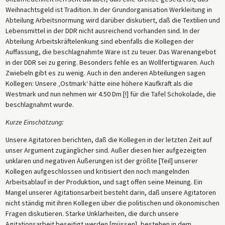
Weihnachtsgeld ist Tradition. In der Grundorganisation Werkleitung in
Abteilung Arbeitsnormung wird darüber diskutiert, daß die Textilien und
Lebensmittel in der DDR nicht ausreichend vorhanden sind. In der
Abteilung Arbeitskräftelenkung sind ebenfalls die Kollegen der
Auffassung, die beschlagnahmte Ware ist zu teuer. Das Warenangebot
in der DDR sei zu gering. Besonders fehle es an Wollfertigwaren. Auch
Zwiebeln gibt es zu wenig. Auch in den anderen Abteilungen sagen
Kollegen: Unsere ‚Ostmark‘ hätte eine höhere Kaufkraft als die
Westmark und nun nehmen wir 4.50 Dm [!] für die Tafel Schokolade, die
beschlagnahmt wurde.
Kurze Einschätzung:
Unsere Agitatoren berichten, daß die Kollegen in der letzten Zeit auf
unser Argument zugänglicher sind. Außer diesen hier aufgezeigten
unklaren und negativen Äußerungen ist der größte [Teil] unserer
Kollegen aufgeschlossen und kritisiert den noch mangelnden
Arbeitsablauf in der Produktion, und sagt offen seine Meinung. Ein
Mangel unserer Agitationsarbeit besteht darin, daß unsere Agitatoren
nicht ständig mit ihren Kollegen über die politischen und ökonomischen
Fragen diskutieren. Starke Unklarheiten, die durch unsere
Agitationsarbeit beseitigt werden [müssen], bestehen in dem