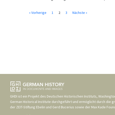
« Vorherige
1
2
3
Nächste »
GHDI ist ein Projekt des
Deutschen Historischen Instituts, Washingto
German Historical Institute
durchgeführt und ermöglicht durch die g
der
ZEIT-Stiftung Ebelin und Gerd Bucerius
sowie der
Max Kade Found