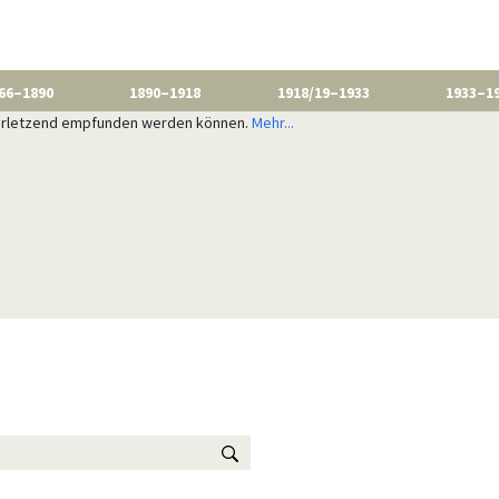
66–1890
1890–1918
1918/19–1933
1933–1
 verletzend empfunden werden können.
Mehr...