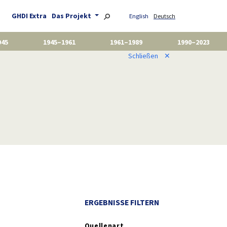
GHDI Extra
Das Projekt
English
Deutsch
945
1945–1961
1961–1989
1990–2023
Schließen
✕
ERGEBNISSE FILTERN
Quellenart