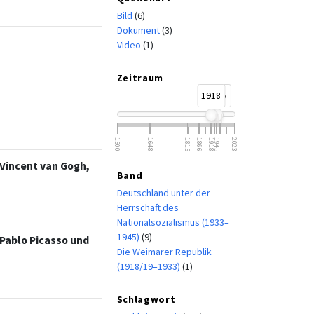
Bild
(6)
Dokument
(3)
Video
(1)
Zeitraum
1918
1945
1500
1648
1815
1866
1918
1945
2023
Vincent van Gogh,
Band
Deutschland unter der
Herrschaft des
Nationalsozialismus (1933–
1945)
(9)
Pablo Picasso und
Die Weimarer Republik
(1918/19–1933)
(1)
Schlagwort