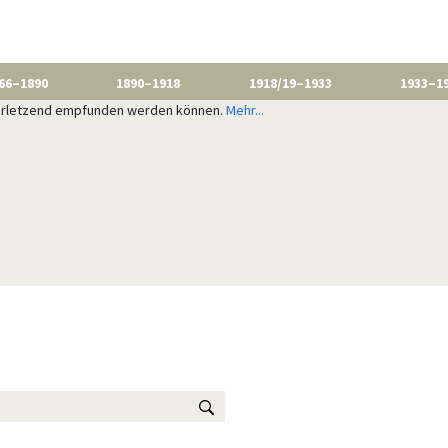
66–1890
1890–1918
1918/19–1933
1933–1
 verletzend empfunden werden können.
Mehr...