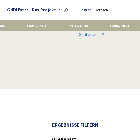
GHDI Extra
Das Projekt
English
Deutsch
945
1945–1961
1961–1989
1990–2023
Schließen
✕
ERGEBNISSE FILTERN
Quellenart