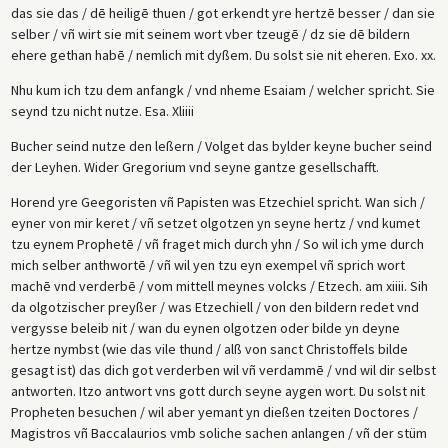
das sie das / dē heiligē thuen / got erkendt yre hertzē besser / dan sie
selber / vñ wirt sie mit seinem wort vber tzeugē / dz sie dē bildern
ehere gethan habē / nemlich mit dyßem. Du solst sie nit eheren. Exo. xx.
Nhu kum ich tzu dem anfangk / vnd nheme Esaiam / welcher spricht. Sie
seynd tzu nicht nutze. Esa. Xliiii
Bucher seind nutze den leßern / Volget das bylder keyne bucher seind
der Leyhen. Wider Gregorium vnd seyne gantze gesellschafft.
Horend yre Geegoristen vñ Papisten was Etzechiel spricht. Wan sich /
eyner von mir keret / vñ setzet olgotzen yn seyne hertz / vnd kumet
tzu eynem Prophetē / vñ fraget mich durch yhn / So wil ich yme durch
mich selber anthwortē / vñ wil yen tzu eyn exempel vñ sprich wort
machē vnd verderbē / vom mittell meynes volcks / Etzech. am xiiii. Sih
da olgotzischer preyßer / was Etzechiell / von den bildern redet vnd
vergysse beleib nit / wan du eynen olgotzen oder bilde yn deyne
hertze nymbst (wie das vile thund / alß von sanct Christoffels bilde
gesagt ist) das dich got verderben wil vñ verdammē / vnd wil dir selbst
antworten. Itzo antwort vns gott durch seyne aygen wort. Du solst nit
Propheten besuchen / wil aber yemant yn dießen tzeiten Doctores /
Magistros vñ Baccalaurios vmb soliche sachen anlangen / vñ der stüm