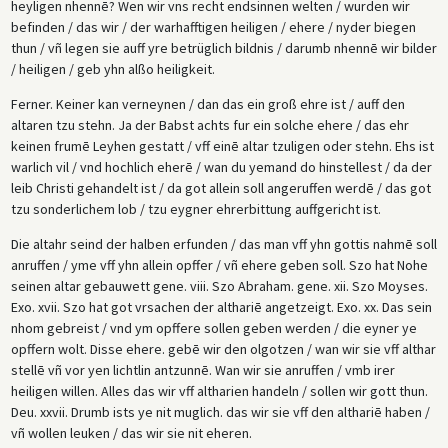
heyligen nhennē? Wen wir vns recht endsinnen welten / wurden wir
befinden / das wir / der warhafftigen heiligen / ehere / nyder biegen
thun / vñ legen sie auff yre betrüglich bildnis / darumb nhennē wir bilder
/ heiligen / geb yhn alßo heiligkeit.
Ferner. Keiner kan verneynen / dan das ein groß ehre ist / auff den
altaren tzu stehn. Ja der Babst achts fur ein solche ehere / das ehr
keinen frumē Leyhen gestatt / vff einē altar tzuligen oder stehn. Ehs ist
warlich vil / vnd hochlich eherē / wan du yemand do hinstellest / da der
leib Christi gehandelt ist / da got allein soll angeruffen werdē / das got
tzu sonderlichem lob / tzu eygner ehrerbittung auffgericht ist.
Die altahr seind der halben erfunden / das man vff yhn gottis nahmē soll
anruffen / yme vff yhn allein opffer / vñ ehere geben soll. Szo hat Nohe
seinen altar gebauwett gene. viii. Szo Abraham. gene. xii. Szo Moyses.
Exo. xvii. Szo hat got vrsachen der althariē angetzeigt. Exo. xx. Das sein
nhom gebreist / vnd ym opffere sollen geben werden / die eyner ye
opffern wolt. Disse ehere. gebē wir den olgotzen / wan wir sie vff althar
stellē vñ vor yen lichtlin antzunnē. Wan wir sie anruffen / vmb irer
heiligen willen. Alles das wir vff altharien handeln / sollen wir gott thun.
Deu. xxvii. Drumb ists ye nit muglich. das wir sie vff den althariē haben /
vñ wollen leuken / das wir sie nit eheren.