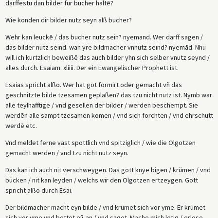
darffestu dan bilder fur bucher haltē?
Wie konden dir bilder nutz seyn alß bucher?
Wehr kan leuckē / das bucher nutz sein? nyemand. Wer darff sagen /
das bilder nutz seind. wan yre bildmacher vnnutz seind? nyemād. Nhu
will ich kurtzlich beweißē das auch bilder yhn sich selber vnutz seynd /
alles durch. Esaiam. xliiii. Der ein Ewangelischer Prophett ist.
Esaias spricht alßo. Wer hat got formirt oder gemacht vñ das
geschnitzte bilde tzesamen geplaßen? das tzu nicht nutz ist. Nymb war
alle teylhafftige / vnd gesellen der bilder / werden beschempt. Sie
werdēn alle sampt tzesamen komen / vnd sich forchten / vnd ehrschutt
werdē etc.
Vnd meldet ferne vast spottlich vnd spitziglich / wie die Olgotzen
gemacht werden / vnd tzu nicht nutz seyn.
Das kan ich auch nit verschweygen. Das gott knye bigen / krümen / vnd
bücken / nit kan leyden / welchs wir den Olgotzen ertzeygen. Gott
spricht alßo durch Esai.
Der bildmacher macht eyn bilde / vnd krümet sich vor yme. Er krümet
sich vor yme vnd bettet eß an / vnd saget. Mache mich letig / erlose