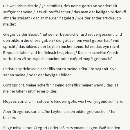
Die weill nhun altariē / yn anruffung des nomē gottis yn sonderheit
auffgericht seind / ists vill teuffelischer / das man der heiligen bilder vff
althariē stellett / dan an meuren nagelett / wie der ander artickel ob
meldet.
Gregorius der Bapst / hat seiner bebstlicher artt nit vergessen / vnd
den bildern die ehere geben / die got seinem wort geben hat / vnd
spricht / das bildnis / der Leyhen bucher seind. Ist nit das eyn recht
Bepstlich laher. vnd teuffelisch tzugebung? Das die schefflin Christi
verbotten vñ betrugliche bucher oder exēpel mogē gebrauchē
Christus spricht Mein schefflin horen meine stüm. Ehr sagt nit. Sye
sehen meine / oder der heyligē / bilder.
Gott spricht. Meine schefflin / seind schefflin meiner weyd / das ist
meiner laher / nit meiner bilder.
Moyses spricht. Ihr solt ewre kindern gotis wort von yugend auff leren.
Aber Gregorius spricht. Die Leyhen sollen bilder gebrauchen / fur
bucher.
Sage mhyr lieber Gregori / oder laß mirs ymand sagen. Waß kunden