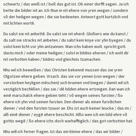
schwartz / das weiß ist / boß das gut ist. Ob einer dorfft sagen. Ja ich
bette die bilder nit an. Ich thun in nit ehere von yren wegen / sondern
võ der heiligen wegen / die sie bedewten. Antwort gott kurtzlich vnd
mit lichten wortē.
Du salst sie nit anbettē. Du salst sie nit eherē. Gloßiers wie du kanst /
du salt sie stracks nit anbeten / du salst kein knye vor yhn byegen / du
solst kein licht vor yhn antzunnen. Wan ichs haben wolt. spricht gott.
dastu mich / oder meine heiligen / solst in bildnis eheren / ich wolt dir
nit verbotten haben / bildnis vnd gleichnis tzumachen.
Nhu wil ich beweißen / das Christen bekennē mussen das sie yren
Olgotzen ehere geben. Vrsach. das sie vor yenen (von wegen / der
vorstorben heyligen mēschen) sich krumen vnd biegen / damit wil ich
vestiglich bechlißen / das sie / dē bilden ehere ertzeigen. Dan wan ich
einē marschalck ehere geben teht / võ wegen seines fursten / ßo
ehere ich yhn vnd seinen fursten. Den diener als einen furstlichen
diener / vnd den fursten tzuuor an. Ehs ist auch keiner leucke / das im /
alß einē diener / eygē ehere beschicht. Alßo wen ich ein bild ehre võ
gottis wegē / ßo ehere ichs doch warhafftiglich / das got verbotten hat.
Nhu will ich ferner fragen. Ist das ein kleine ehere / das wir bilder /