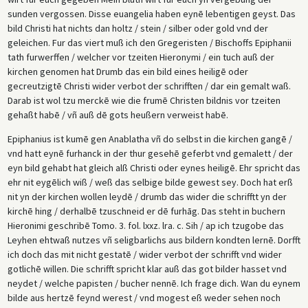
sunden vergossen. Disse euangelia haben eynē lebentigen geyst. Das
bild Christi hat nichts dan holtz / stein / silber oder gold vnd der
geleichen. Fur das viert muß ich den Gregeristen / Bischoffs Epiphanii
tath furwerffen / welcher vor tzeiten Hieronymi / ein tuch auß der
kirchen genomen hat Drumb das ein bild eines heiligē oder
gecreutzigtē Christi wider verbot der schrifften / dar ein gemalt waß.
Darab ist wol tzu merckē wie die frumē Christen bildnis vor tzeiten
gehaßt habē / vñ auß dē gots heußern verweist habē.
Epiphanius ist kumē gen Anablatha vñ do selbst in die kirchen gangē /
vnd hatt eynē furhanck in der thur gesehē geferbt vnd gemalett / der
eyn bild gehabt hat gleich alß Christi oder eynes heiligē. Ehr spricht das
ehr nit eygēlich wiß / weß das selbige bilde gewest sey. Doch hat erß
nit yn der kirchen wollen leydē / drumb das wider die schrifftt yn der
kirchē hing / derhalbē tzuschneid er dē furhāg. Das steht in buchern
Hieronimi geschribē Tomo. 3. fol. lxxz. lra. c. Sih / ap ich tzugobe das
Leyhen ehtwaß nutzes vñ seligbarlichs aus bildern kondten lernē. Dorfft
ich doch das mit nicht gestatē / wider verbot der schrifft vnd wider
gotlichē willen. Die schrifft spricht klar auß das got bilder hasset vnd
neydet / welche papisten / bucher nennē. Ich frage dich. Wan du eynem
bilde aus hertzē feynd werest / vnd mogest eß weder sehen noch