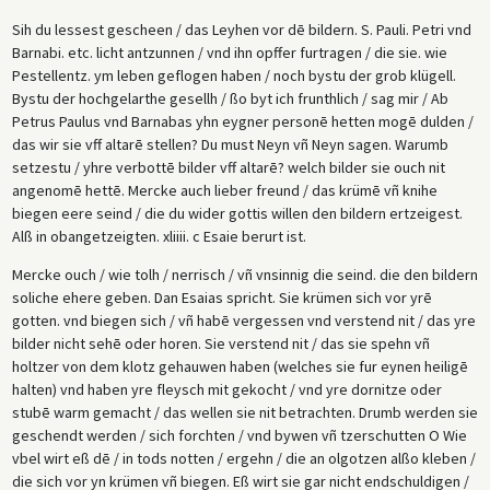
Sih du lessest gescheen / das Leyhen vor dē bildern. S. Pauli. Petri vnd
Barnabi. etc. licht antzunnen / vnd ihn opffer furtragen / die sie. wie
Pestellentz. ym leben geflogen haben / noch bystu der grob klügell.
Bystu der hochgelarthe gesellh / ßo byt ich frunthlich / sag mir / Ab
Petrus Paulus vnd Barnabas yhn eygner personē hetten mogē dulden /
das wir sie vff altarē stellen? Du must Neyn vñ Neyn sagen. Warumb
setzestu / yhre verbottē bilder vff altarē? welch bilder sie ouch nit
angenomē hettē. Mercke auch lieber freund / das krümē vñ knihe
biegen eere seind / die du wider gottis willen den bildern ertzeigest.
Alß in obangetzeigten. xliiii. c Esaie berurt ist.
Mercke ouch / wie tolh / nerrisch / vñ vnsinnig die seind. die den bildern
soliche ehere geben. Dan Esaias spricht. Sie krümen sich vor yrē
gotten. vnd biegen sich / vñ habē vergessen vnd verstend nit / das yre
bilder nicht sehē oder horen. Sie verstend nit / das sie spehn vñ
holtzer von dem klotz gehauwen haben (welches sie fur eynen heiligē
halten) vnd haben yre fleysch mit gekocht / vnd yre dornitze oder
stubē warm gemacht / das wellen sie nit betrachten. Drumb werden sie
geschendt werden / sich forchten / vnd bywen vñ tzerschutten O Wie
vbel wirt eß dē / in tods notten / ergehn / die an olgotzen alßo kleben /
die sich vor yn krümen vñ biegen. Eß wirt sie gar nicht endschuldigen /