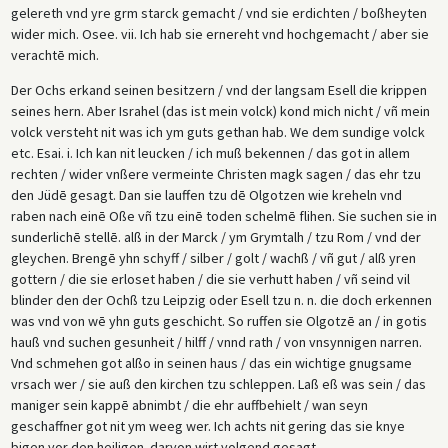
gelereth vnd yre grm starck gemacht / vnd sie erdichten / boßheyten
wider mich. Osee. vii. Ich hab sie ernereht vnd hochgemacht / aber sie
verachtē mich.
Der Ochs erkand seinen besitzern / vnd der langsam Esell die krippen
seines hern. Aber Israhel (das ist mein volck) kond mich nicht / vñ mein
volck versteht nit was ich ym guts gethan hab. We dem sundige volck
etc. Esai. i. Ich kan nit leucken / ich muß bekennen / das got in allem
rechten / wider vnßere vermeinte Christen magk sagen / das ehr tzu
den Jüdē gesagt. Dan sie lauffen tzu dē Olgotzen wie kreheln vnd
raben nach einē Oße vñ tzu einē toden schelmē flihen. Sie suchen sie in
sunderlichē stellē. alß in der Marck / ym Grymtalh / tzu Rom / vnd der
gleychen. Brengē yhn schyff / silber / golt / wachß / vñ gut / alß yren
gottern / die sie erloset haben / die sie verhutt haben / vñ seind vil
blinder den der Ochß tzu Leipzig oder Esell tzu n. n. die doch erkennen
was vnd von wē yhn guts geschicht. So ruffen sie Olgotzē an / in gotis
hauß vnd suchen gesunheit / hilff / vnnd rath / von vnsynnigen narren.
Vnd schmehen got alßo in seinen haus / das ein wichtige gnugsame
vrsach wer / sie auß den kirchen tzu schleppen. Laß eß was sein / das
maniger sein kappē abnimbt / die ehr auffbehielt / wan seyn
geschaffner got nit ym weeg wer. Ich achts nit gering das sie knye
bigen vor den heiligen. darvon wirt volgend gesagt.