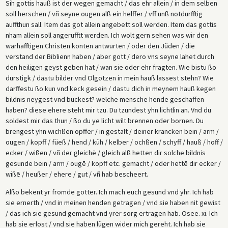
Sih gottis hauß ist der wegen gemacht / das ehr allein / in dem selben
soll herschen / vñ seyne ougen alß ein helffer / vff unß notdurfftig
auffthun sall. Item das got allein angebett soll werden. Item das gottis
nham allein soll angerufftt werden. Ich wolt gern sehen was wir den
warhafftigen Christen konten antwurten / oder den Jüden / die
verstand der Biblienn haben / aber gott / dero vns seyne lahet durch
den heiligen geyst geben hat / wan sie oder ehr fragten. Wie bistu ßo
durstigk / dastu bilder vnd Olgotzen in mein hauß lassest stehn? Wie
darffestu ßo kun vnd keck gesein / dastu dich in meynem hauß kegen
bildnis neygest vnd buckest? welche mensche hende geschaffen
haben? diese ehere steht mir tzu. Du tzundest yhn lichtlin an. Vnd du
soldest mir das thun / ßo du ye licht wilt brennen oder bornen. Du
brengest yhn wichßen opffer / in gestalt / deiner krancken bein / arm /
ougen / kopff / füeß / hend / küh / kelber / ochßen / schyff / hauß / hoff /
ecker / wißen / vñ der gleichē / gleich alß hetten dir solche bildnis
gesunde bein / arm / ougē / kopff etc. gemacht / oder hettē dir ecker /
wißē / heußer / ehere / gut / vñ hab bescheert.
Alßo bekent yr fromde gotter. Ich mach euch gesund vnd yhr. Ich hab
sie ernerth / vnd in meinen henden getragen / vnd sie haben nit gewist
/ das ich sie gesund gemacht vnd yrer sorg ertragen hab. Osee. xi. Ich
hab sie erlost / vnd sie haben lügen wider mich gereht. Ich hab sie