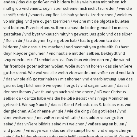
enden / das die gotloßen mit bildern bulē / wie huren mit puben. Ich
muß grob vnd vnnütz seyn. aber scheme mich nicht tzu reden / wie die
schrifft redet / vnuertzumpffen. Ich hab yr hertz tzerbrochen / welches
vō mir ging. vnd yre ougen tzerriben / welche mit dē olgotzē buleten
vnd bubten. Etzechiel am. vi. Item du hast dir bilder gemacht in mans
gestalten / vnd byst vnkeusch mit yhn gewest. Das gold vnd das silber
/ ßo ich dir / tzu deyner tzyhr geben hab / hastu gebenn tzu den
bildernn / sie daraus tzu machen / vnd hast mit yen gebuelth. Du hast
deyn kleyder genumen / vnd hast sie mit den selben. bekleydt vnd
tzugedeckt. etc. Etzechiel am. xvi. Das thun wir den narren / die wir nit
fur frombde goter achten wollen. Wollē auch nit horen / das sie vnßere
gotter seind. Wie wol vns alle welth vberwindet mit vnßer reed vnd tath
/ das wir sie alß gotter halten / mit nhomen vnd ehrerbiethung. Dan das
gecreutzigt bild nennē wir eynen hergot / vnd sagen tzeiten / das ist
der herr Ihesus / wir thund ym auch soliche ehere / alß wer Christus
selber da / dartzu habē vns die heiloße Bepst / vnsinnige Monnichen
gebracht. Wir sagē auch / das ist Sanct Sebasti. das S. Nicklas etc. vnd
der gleichen. Alßo nhennē wir sie / wie die ding / ßo got liebet / vnd
vber weißen vns / mit vnßer reed vñ tath / das bilder vnser gotter
seind / das vnßere bildnis seind mit welchen / vnßere augen bulen /
vnd puben / vñ ist ye war / das sie alle sampt huren vnd eheprecheryn
sein / die bilder eheren / oder vmb hylff ansuchen aber anbetē. Osee. ii.