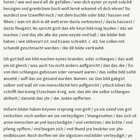
horen / wie wol wurd eß dir gefallen / wan dich eyner yn eynē solichē
hessigen vnd grenlichem buch wolt lernē erkennē vñ dich ehren? Du
wurdest one tzweiffel mich / mit dem buchlin oder bild / hassen vnd
flihen / wan ich dich in dē welt eren dastu verbeutest / dastu hassest /
dastu fleugest. Nu spricht gott das ehr keyn bild mag leyden / das wir
machen / vnd das ehr alle die yene neyde vnd haß / die bilder lieb
haben / wie obberurt ist. vnd Esaias schreibt. c. xl2. Sie sollen mit
schandē geschmacht werden / die dē bilde vertrauhē.
Sih got ließ ein bild machen eynes brandes. oder schlangen / das waß
ym nit gleich / was auch tzu nicht anders auffgericht / dan das die / ßo
von den schlangen gebissen oder verwunt waren / das selbe bild soltē
ansehē / auff das sie gesund wurden. Numeri. xxi. Das bild gabgot
selber vnd waß nit von menschlichē hirn auffgericht / ydoch lobet die
schrifft den konig Etzechiam 4 reg. xviii. das ehr die selbe schlangen
abthett / darumb das yhr / die Juden opfferten.
Vnßere bilder haben keynen vrsprung von gott / ya sie seind von got
verbotten. noch wellen wir sie verteydigen / Vnangesehen / das sich vil
arme menschen an ynē beschedigen / vnd verletzen / die lichte / vnd
pfenig opffern / vnd biegen sich / vnd thund yre heubter vor yhn
endblossen. Noch dorffen wir die olgotzen vnd bilder verteydigē / yn