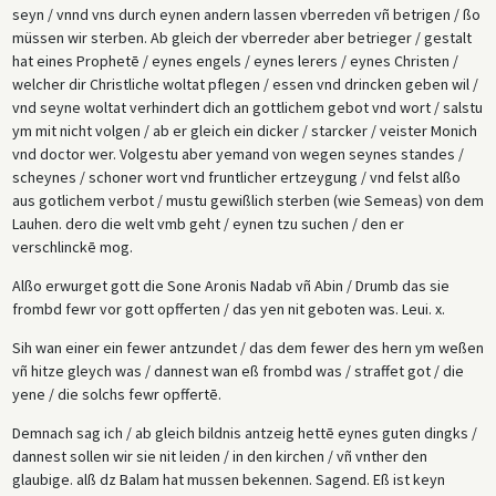
seyn / vnnd vns durch eynen andern lassen vberreden vñ betrigen / ßo
müssen wir sterben. Ab gleich der vberreder aber betrieger / gestalt
hat eines Prophetē / eynes engels / eynes lerers / eynes Christen /
welcher dir Christliche woltat pflegen / essen vnd drincken geben wil /
vnd seyne woltat verhindert dich an gottlichem gebot vnd wort / salstu
ym mit nicht volgen / ab er gleich ein dicker / starcker / veister Monich
vnd doctor wer. Volgestu aber yemand von wegen seynes standes /
scheynes / schoner wort vnd fruntlicher ertzeygung / vnd felst alßo
aus gotlichem verbot / mustu gewißlich sterben (wie Semeas) von dem
Lauhen. dero die welt vmb geht / eynen tzu suchen / den er
verschlinckē mog.
Alßo erwurget gott die Sone Aronis Nadab vñ Abin / Drumb das sie
frombd fewr vor gott opfferten / das yen nit geboten was. Leui. x.
Sih wan einer ein fewer antzundet / das dem fewer des hern ym weßen
vñ hitze gleych was / dannest wan eß frombd was / straffet got / die
yene / die solchs fewr opffertē.
Demnach sag ich / ab gleich bildnis antzeig hettē eynes guten dingks /
dannest sollen wir sie nit leiden / in den kirchen / vñ vnther den
glaubige. alß dz Balam hat mussen bekennen. Sagend. Eß ist keyn