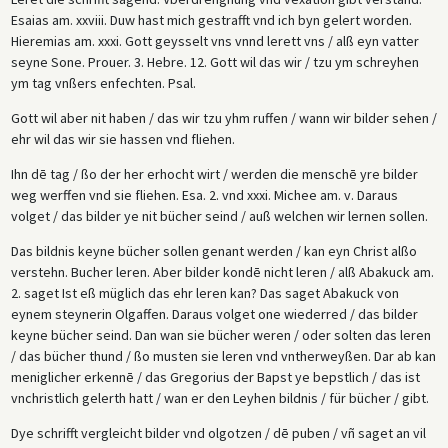
Esaias am. xxviii. Duw hast mich gestrafft vnd ich byn gelert worden.
Hieremias am. xxxi. Gott geysselt vns vnnd lerett vns / alß eyn vatter
seyne Sone. Prouer. 3. Hebre. 12. Gott wil das wir / tzu ym schreyhen
ym tag vnßers enfechten. Psal.
Gott wil aber nit haben / das wir tzu yhm ruffen / wann wir bilder sehen /
ehr wil das wir sie hassen vnd fliehen.
Ihn dē tag / ßo der her erhocht wirt / werden die menschē yre bilder
weg werffen vnd sie fliehen. Esa. 2. vnd xxxi. Michee am. v. Daraus
volget / das bilder ye nit bücher seind / auß welchen wir lernen sollen.
Das bildnis keyne bücher sollen genant werden / kan eyn Christ alßo
verstehn. Bucher leren. Aber bilder kondē nicht leren / alß Abakuck am.
2. saget Ist eß müglich das ehr leren kan? Das saget Abakuck von
eynem steynerin Olgaffen. Daraus volget one wiederred / das bilder
keyne bücher seind. Dan wan sie bücher weren / oder solten das leren
/ das bücher thund / ßo musten sie leren vnd vntherweyßen. Dar ab kan
meniglicher erkennē / das Gregorius der Bapst ye bepstlich / das ist
vnchristlich gelerth hatt / wan er den Leyhen bildnis / für bücher / gibt.
Dye schrifft vergleicht bilder vnd olgotzen / dē puben / vñ saget an vil