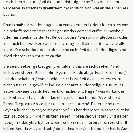
dē kirchen behalten / vñ die arme einfeltige schefflin gotis lassen
verderbē. in solichem greulichem myßbrauch. Vnd wellen sie ehren elß
bucher.
Drumb muß ich weider sagen von vnutzikeit der bilder / Idoch alles wie
die schrifft meldet / dan ich beger nit das yemand auff mich bawhe /
oder mir gleube. Ja der teuffel danck dirs / wan du mir gleubest / oder
auff mich fussest. Kere dein oren vñ augē auff die schrifft. welche alßo
saget. Die scheffner des bildes seind nicht / vñ das allerkostligist vnd
allerliebstes ist nicht nutz yn yhn.
Sie seind selber getzeugen yrer bilder / das sie nicht sehen / vnd
nichts versteend. Esaias. xliiii. Hye mercke du abgottyscher vnchrist /
das der schaffner / eynes byldes nichts ist / vñ dz ir allerbestes zu
nicht nutz ist. Ja gewiß seind sie nicht nutz zu der seligkeit. Du must
selber bekēnē das du keynen bildmacher wilt fragē / was dir tzu der
selikeit nutz ist / yhn dem das ehr eyn bildmacher ist. Wye ist dē der
Bapst Gregorius ßo kecke / das er darff sprechē. Bilder seind der
Leyhen bucher? Wan yre meyster vnß nit konden leren. was vns nutz ist
tzur seligkeit? Sih yre meistern sehen / horen vnd versten / vnd geben
tzeugknis das yhre bylder weder sehen / noch horen / noch verstandt
haben. Vnd du wilt / vnd solt / die bildmacher / nit fur bucher habē. Wie