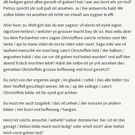
dē heiligen geist alhie geredt vñ geleert hat / war aus leret ehr ym tod?
Petrus spricht yhr solt puß nit ansehen. Ja / hie antwerstu bald. Wir
sollen bilder nit ansehen eß tettē sie etwaß aus eygner krafft.
Aber hoer zu. Wolt got das du war sagest. vñ dastu nit eynē eigen
olgotzen hettest / welcher yn grosser macht bey dir ist. Was wiltu aber
tzu dem Pachantten vers sagen Christoffore sancte virtutes sunt tibi
tante / qui te mane videt de nocte ridet oder viuet. Sage mihr wie vil
taußent menschē ein tzeit lang sanct Christoffels bild / der halben /
angsehen habē / das sie vor dē gehen tod behut wurden? vnd auff den
abend frolich mochten lebē? Habē die selbe nit yn yrē ansehen des
gemalten Christoffels grosse hoffenung vnd trost gesetzt?
Du solst von der ergernis wegē / im glaubē / rathē / das alle bilder tzu
dem Teuffell geschlept weren. Sih nu / ap die selbige / sanct
Christoffels bilde. nit fur eynē got achten.
Du must mir auch tzugebē / das vil Leihen / der massen yn andern
bilder / mit trost vnd hoffenung / hangen.
Heist nit solchs ansuchē / anbetē? Lieber domine her. her. ist nit das
gesagt / liebes bilde mach mich ledig? oder erloß mich? aber behüt
mich vorm gehen tod?