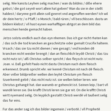
selig. Wie kanstu Leyhen selig machen / wan du bildnis / diße ehere
gebst / die got seynē wort allein hat geben? Wan du sie in der stellt
haldest / darynne gott allein soll geeret vnd angeruffen werden? Ich wil
dir dein hertz / o Pfaff / o Monich / bald rüren / vñ beschlissen. dastu an
bildern klebst / vñ hast eynen warhafftigen abtgot an dem bild das
menschen hende gemacht haben.
Jetzo solstu endlich auch das eyn nhemen. Das ich gar nicht rhaten kan
/ das sich die tod krancken an geschnitzte oder gemalt Crucifix haltenn.
Vrsach / das sie tzu nicht dienen / wie gesagt / vnd konden dē
krancken nicht weider brengē / dan an fleischlich leydē Christi / das tzu
nicht nutz ist / alß Christus selber spricht / das fleysch ist nicht nutz.
Joan. vi. Daß gefelt Paulo nicht dastu Christum nach dem fleisch
erkennest. Drumb spricht ehr. wir kennē Christum nit nach dē fleisch.
Aber vnßer bildpreißer wellen den leyhē Christum ym fleisch
tzuerkennē gebē / das nicht nutz ist. sie wellen lieber leren. wie
Christus gehangē hat. dan warumb er gehenckt ist. Seinen leip / bart vñ
wundē leren sie. Die krafft Christi leren sie gar nit. On die krafftt Christi
wirtt nyemand selig. On leyplich gestaltt Christi werdē vil taußent selig
das fur eins.
Fur das ander sag ich das bilder ingemein / verbotē / vñ Prophetē