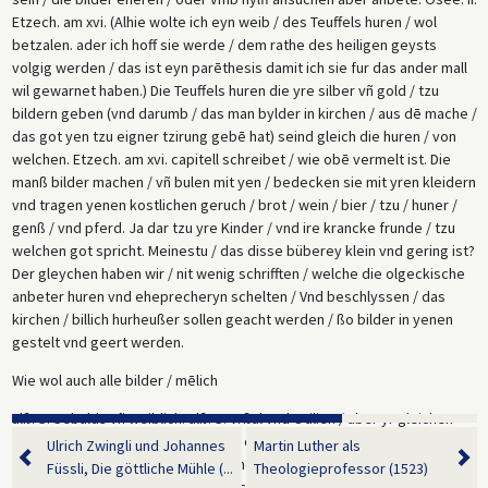
Etzech. am xvi. (Alhie wolte ich eyn weib / des Teuffels huren / wol
betzalen. ader ich hoff sie werde / dem rathe des heiligen geysts
volgig werden / das ist eyn parēthesis damit ich sie fur das ander mall
wil gewarnet haben.) Die Teuffels huren die yre silber vñ gold / tzu
bildern geben (vnd darumb / das man bylder in kirchen / aus dē mache /
das got yen tzu eigner tzirung gebē hat) seind gleich die huren / von
welchen. Etzech. am xvi. capitell schreibet / wie obē vermelt ist. Die
manß bilder machen / vñ bulen mit yen / bedecken sie mit yren kleidern
vnd tragen yenen kostlichen geruch / brot / wein / bier / tzu / huner /
genß / vnd pferd. Ja dar tzu yre Kinder / vnd ire krancke frunde / tzu
welchen got spricht. Meinestu / das disse büberey klein vnd gering ist?
Der gleychen haben wir / nit wenig schrifften / welche die olgeckische
anbeter huren vnd eheprecheryn schelten / Vnd beschlyssen / das
kirchen / billich hurheußer sollen geacht werden / ßo bilder in yenen
gestelt vnd geert werden.
Wie wol auch alle bilder / mēlich
alß. S. Sebalds vñ weiblich. alß. S. Vrßal vnd Otilien / aber yr gleichen
verboten seind / vñ sollen mit nicht eyngelassen werden / wie Deutro.
Ulrich Zwingli und Johannes
Martin Luther als
am iiii. geschriben steht dann est nhenneth die schrifft solige eher
Füssli, Die göttliche Mühle (...
Theologieprofessor (1523)
geber der bilder huren vnd ehebrecher / vnd soliche betrugliche bilder