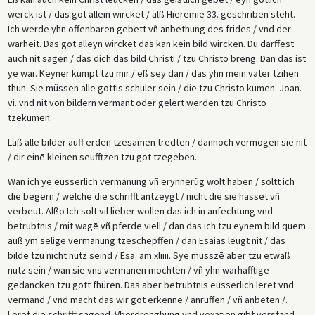
werck ist / das got allein wircket / alß Hieremie 33. geschriben steht.
Ich werde yhn offenbaren gebett vñ anbethung des frides / vnd der
warheit. Das got alleyn wircket das kan kein bild wircken. Du darffest
auch nit sagen / das dich das bild Christi / tzu Christo breng. Dan das ist
ye war. Keyner kumpt tzu mir / eß sey dan / das yhn mein vater tzihen
thun. Sie müssen alle gottis schuler sein / die tzu Christo kumen. Joan.
vi. vnd nit von bildern vermant oder gelert werden tzu Christo
tzekumen.
Laß alle bilder auff erden tzesamen tredten / dannoch vermogen sie nit
/ dir einē kleinen seufftzen tzu got tzegeben.
Wan ich ye eusserlich vermanung vñ erynnerũg wolt haben / soltt ich
die begern / welche die schrifft antzeygt / nicht die sie hasset vñ
verbeut. Alßo Ich solt vil lieber wollen das ich in anfechtung vnd
betrubtnis / mit wagē vñ pferde viell / dan das ich tzu eynem bild quem
auß ym selige vermanung tzeschepffen / dan Esaias leugt nit / das
bilde tzu nicht nutz seind / Esa. am xliiii. Sye müsszē aber tzu etwaß
nutz sein / wan sie vns vermanen mochten / vñ yhn warhafftige
gedancken tzu gott fhüren. Das aber betrubtnis eusserlich leret vnd
vermand / vnd macht das wir got erkennē / anruffen / vñ anbeten /.
Leret die schrifft sagend. Vberdrenghung vnd vexation gibt verstand.