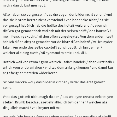
mich / dan du bist mein got.
Alßo haben sie vergessen / das die augen der bilder nicht sehen / vnd
das sie in yrem hertze nicht verstehnd / vnd bedencke nicht / dz sie
vor gesagt habē Ich hab die helffte des holtzß verbrand / dauon ich
dießen got gemacht hab Vnd hab mit der selben helfft / des baumeß /
mein fleisch gekocht / vñ den offen eyngeheytzt. Von dem andern teyll
hab ich dißen abtgot gemacht. Vor dē klotz dißes holtzß / wil ich nyder
fallen. Am ende des selbe capitelß spricht gott. Ich bin der her /
welcher alle ding tueth / vñ nyemand mit mir. Esai. xliiii.
Hett ich weil vnd rawm / gern welt ich Esaiam handeln / aber kurtz halb /
wil ich vom ende anfahen / vnd tzu dem anfangk kumen / vnd damit tzu
angefangner materien wider keren.
Sih vnd mercke wol / das bilder in kirchen / wider das erst gebott
seind.
Vnnd das gott mit nicht magk dulden / das wir eyne creatur nebent yen
stellen. Drumb beschleusset ehr alßo. Ich byn der her / welcher alle
ding allein macht / vnd keyner mit mir.
Das solt / yhr heylige fresser / eben mercken / das got allein alle hylff