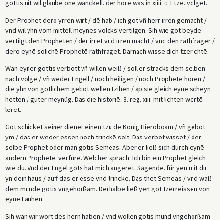
gottis nit wil glaubē one wanckell. der hore was in xiiii. c. Etze. volget.
Der Prophet dero yrren wirt / dē hab / ich got vñ herr irren gemacht /
vnd wil yhn vom mittell meynes volcks vertilgen. Sih wie got beyde
vertilgt den Propheten / der irret vnd irren macht / vnd den rathfrager /
dero eynē solichē Prophetē rathfraget. Darnach wisse dich tzerichtē.
Wan eyner gottis verbott vñ willen weiß / soll er stracks dem selben
nach volgē / vñ weder Engell / noch heiligen / noch Prophetē horen /
die yhn von gotlichem gebot wellen tzihen / ap sie gleich eynē scheyn
hetten / guter meynũg. Das die historiē. 3. reg. xiii. mit lichten wortē
leret.
Got schicket seiner diener einen tzu dē Konig Hieroboam / vñ gebot
ym / das er weder essen noch trinckē solt. Das verbot wisset / der
selbe Prophet oder man gotis Semeas. Aber er ließ sich durch eynē
andern Prophetē. verfurē. Welcher sprach. Ich bin ein Prophet gleich
wie du. Vnd der Engel gots hat mich angeret. Sagende. für yen mit dir
yn dein haus / auff das er esse vnd trincke. Das thet Semeas / vnd waß
dem munde gotis vngehorßam. Derhalbē ließ yen got tzerreissen von
eynē Lauhen.
Sih wan wir wort des hern haben / vnd wollen gotis mund vngehorßam