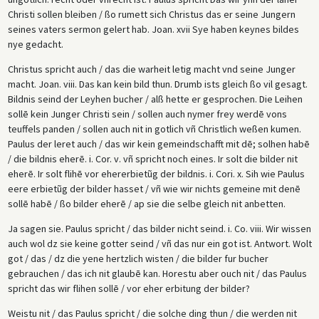
Christi sollen bleiben / ßo rumett sich Christus das er seine Jungern
seines vaters sermon gelert hab. Joan. xvii Sye haben keynes bildes
nye gedacht.
Christus spricht auch / das die warheit letig macht vnd seine Junger
macht. Joan. viii. Das kan kein bild thun. Drumb ists gleich ßo vil gesagt.
Bildnis seind der Leyhen bucher / alß hette er gesprochen. Die Leihen
sollē kein Junger Christi sein / sollen auch nymer frey werdē vons
teuffels panden / sollen auch nit in gotlich vñ Christlich weßen kumen.
Paulus der leret auch / das wir kein gemeindschafft mit dē; solhen habē
/ die bildnis eherē. i. Cor. v. vñ spricht noch eines. Ir solt die bilder nit
eherē. Ir solt flihē vor ehererbietũg der bildnis. i. Cori. x. Sih wie Paulus
eere erbietũg der bilder hasset / vñ wie wir nichts gemeine mit denē
sollē habē / ßo bilder eherē / ap sie die selbe gleich nit anbetten.
Ja sagen sie. Paulus spricht / das bilder nicht seind. i. Co. viii. Wir wissen
auch wol dz sie keine gotter seind / vñ das nur ein got ist. Antwort. Wolt
got / das / dz die yene hertzlich wisten / die bilder fur bucher
gebrauchen / das ich nit glaubē kan. Horestu aber ouch nit / das Paulus
spricht das wir flihen sollē / vor eher erbitung der bilder?
Weistu nit / das Paulus spricht / die solche ding thun / die werden nit