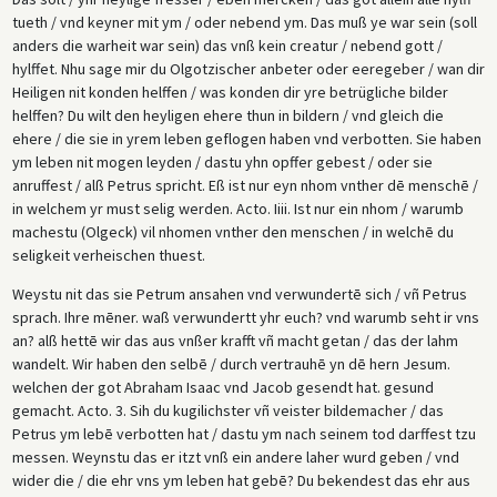
tueth / vnd keyner mit ym / oder nebend ym. Das muß ye war sein (soll
anders die warheit war sein) das vnß kein creatur / nebend gott /
hylffet. Nhu sage mir du Olgotzischer anbeter oder eeregeber / wan dir
Heiligen nit konden helffen / was konden dir yre betrügliche bilder
helffen? Du wilt den heyligen ehere thun in bildern / vnd gleich die
ehere / die sie in yrem leben geflogen haben vnd verbotten. Sie haben
ym leben nit mogen leyden / dastu yhn opffer gebest / oder sie
anruffest / alß Petrus spricht. Eß ist nur eyn nhom vnther dē menschē /
in welchem yr must selig werden. Acto. Iiii. Ist nur ein nhom / warumb
machestu (Olgeck) vil nhomen vnther den menschen / in welchē du
seligkeit verheischen thuest.
Weystu nit das sie Petrum ansahen vnd verwundertē sich / vñ Petrus
sprach. Ihre mēner. waß verwundertt yhr euch? vnd warumb seht ir vns
an? alß hettē wir das aus vnßer krafft vñ macht getan / das der lahm
wandelt. Wir haben den selbē / durch vertrauhē yn dē hern Jesum.
welchen der got Abraham Isaac vnd Jacob gesendt hat. gesund
gemacht. Acto. 3. Sih du kugilichster vñ veister bildemacher / das
Petrus ym lebē verbotten hat / dastu ym nach seinem tod darffest tzu
messen. Weynstu das er itzt vnß ein andere laher wurd geben / vnd
wider die / die ehr vns ym leben hat gebē? Du bekendest das ehr aus