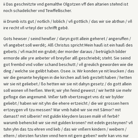
ii Das geschnitzte vnd gemalthe Olgotzen vff den altarien stehnd ist
noch schadelicher vnd Tewffellischer.
iii Drumb ists gut / notlich / loblich / vñ gottlich / das wir sie abthun / vñ
ire recht vñ vrteyl der schrifft gebē.
Gots hewser / seind hewßer / daryn gott allein geheret / angeruffen /
vñ angebet soll werdē;. Alß Christus spricht Mein hauß ist ein hauß des
gebets / vñ macht ein grubē; der morder daraus / betrüglich bilder
ermorde alle yre anbeter vñ breyßer alß geschriebē; steht. Sie seind
got frembd vnd voller schand beschutt / vñ greulich geworden wie die
ding / welche sie gelibt haben. Osee. ix. Wir konden ye nit leucken / das
wir die genante heyligen in die kirchen auß lieb gestelt haben / hetten
wir sie nit geliebet / ßo hetten wir sie nit dahyn gesetz / do gott allein
soll wonen vñ herßen. Werē; wir yhn feind gewest / wir hettē sie mehr
gefloge dan angenumē. Vnßer tath vbertzeuget vns dz wir bylder
geliebt / haben wir nit yhn die ehere ertzeicht / die wir grossen hern
ertzeygen vñ tzu messen? War vmb habē wir sie mit Sāmor? mit
damast? mit silberin? mit guldin kleydern lassen malē vñ ferbē?
warumb behenckē wir sie mit gulden kronen? mit edeln gesteynen? vñ
tuhn yhn das tzu ehren vnd lieb / das wir vnßern kindern / weibern /
eltern / obirsten fursten vnnd hern nit gern geben? wehr kan vns nur