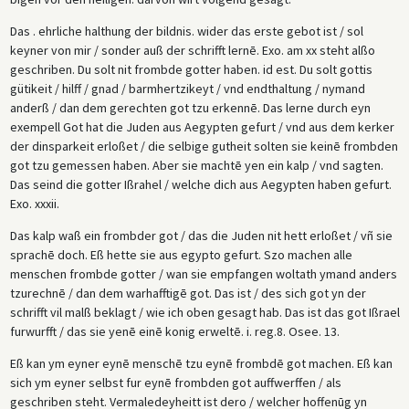
Das . ehrliche halthung der bildnis. wider das erste gebot ist / sol
keyner von mir / sonder auß der schrifft lernē. Exo. am xx steht alßo
geschriben. Du solt nit frombde gotter haben. id est. Du solt gottis
gütikeit / hilff / gnad / barmhertzikeyt / vnd endthaltung / nymand
anderß / dan dem gerechten got tzu erkennē. Das lerne durch eyn
exempell Got hat die Juden aus Aegypten gefurt / vnd aus dem kerker
der dinsparkeit erloßet / die selbige gutheit solten sie keinē frombden
got tzu gemessen haben. Aber sie machtē yen ein kalp / vnd sagten.
Das seind die gotter Ißrahel / welche dich aus Aegypten haben gefurt.
Exo. xxxii.
Das kalp waß ein frombder got / das die Juden nit hett erloßet / vñ sie
sprachē doch. Eß hette sie aus egypto gefurt. Szo machen alle
menschen frombde gotter / wan sie empfangen woltath ymand anders
tzurechnē / dan dem warhafftigē got. Das ist / des sich got yn der
schrifft vil malß beklagt / wie ich oben gesagt hab. Das ist das got Ißrael
furwurfft / das sie yenē einē konig erweltē. i. reg.8. Osee. 13.
Eß kan ym eyner eynē menschē tzu eynē frombdē got machen. Eß kan
sich ym eyner selbst fur eynē frombden got auffwerffen / als
geschriben steht. Vermaledeyheitt ist dero / welcher hoffenūg yn