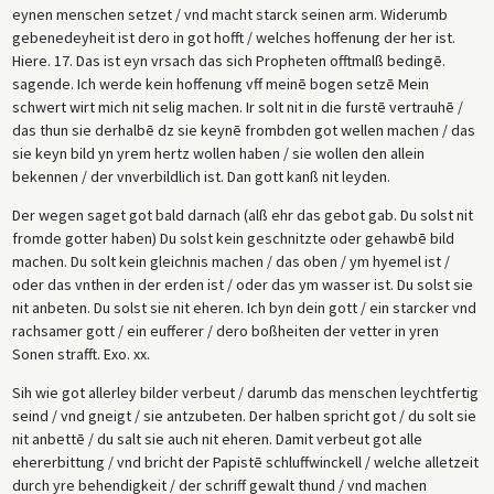
eynen menschen setzet / vnd macht starck seinen arm. Widerumb
gebenedeyheit ist dero in got hofft / welches hoffenung der her ist.
Hiere. 17. Das ist eyn vrsach das sich Propheten offtmalß bedingē.
sagende. Ich werde kein hoffenung vff meinē bogen setzē Mein
schwert wirt mich nit selig machen. Ir solt nit in die furstē vertrauhē /
das thun sie derhalbē dz sie keynē frombden got wellen machen / das
sie keyn bild yn yrem hertz wollen haben / sie wollen den allein
bekennen / der vnverbildlich ist. Dan gott kanß nit leyden.
Der wegen saget got bald darnach (alß ehr das gebot gab. Du solst nit
fromde gotter haben) Du solst kein geschnitzte oder gehawbē bild
machen. Du solt kein gleichnis machen / das oben / ym hyemel ist /
oder das vnthen in der erden ist / oder das ym wasser ist. Du solst sie
nit anbeten. Du solst sie nit eheren. Ich byn dein gott / ein starcker vnd
rachsamer gott / ein eufferer / dero boßheiten der vetter in yren
Sonen strafft. Exo. xx.
Sih wie got allerley bilder verbeut / darumb das menschen leychtfertig
seind / vnd gneigt / sie antzubeten. Der halben spricht got / du solt sie
nit anbettē / du salt sie auch nit eheren. Damit verbeut got alle
ehererbittung / vnd bricht der Papistē schluffwinckell / welche alletzeit
durch yre behendigkeit / der schriff gewalt thund / vnd machen