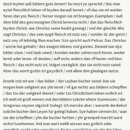
doch leyhen auß bildern guts lernen? Du must ye sprechē / das man
eytel fleischlich leben vñ leyden darauß lernet / vñ das sie nit weider
furen dan yns fleisch / ferner mogen sie nit brengen. Exemplum / Auß
dem bild des gecreusigten Christi lernestu nicht / dan das fleischlich
leyden Christi. wie Christus seine heubt geneigt / vnd der gleichē. Nhu
sagt Christus / das sein eygē fleisch nit nutz sey / sonder dz der geist /
nutz sey vñ lebēdig thun machen. Szo spricht auch Petrus. Das Christus
/ worte hat gehabt / des ewigen lebens vnd gaistes. Dieweil nun dye
bilder stum / vnd taub seind / konden weder sehen noch horen. weder
lernē oder leren. vñ deuten / auff nichs anders dan vff lauter vnd blos
fleisch / das nicht nutz ist. Volget vestiglich. das sie nicht nutz seind.
Aber das wortt gottis ist geystlich / vnd allein den glaubigen nutze.
Drumb ists nit war / das bilder / der Leyhen bucher seind. Dan sie
mogen kein seligkeit aus yhn lernē / vñ gar nichts aus bildern schepffen
/ das tzu der seligkeit dienet / oder tzu Christlichem leben notlich ist.
Ich welt nit groß nemen vnd den bildern soliche ehere tzumessen / die
Gregorius seynen olgotzē tzulegt. Ich mercke aber / warumb die Bebst
soliche bucher den Leyen fur gelegt haben. Sye haben vermerckt / wan
sie die schefflein / yhn die bucher furtten / yhr grempell marckt wurd
nichst tzunhemen. Vnd man wurt wellē wissen was gotlich oder
ungotlich. recht oder vnrecht ist. Paulus spricht Das wir yhn der laher