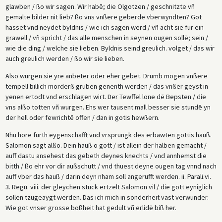
glawben / ßo wir sagen. Wir habē; die Olgotzen / geschnitzte vñ
gemalte bilder nit lieb? ßo vns vnßere geberde vberwyndten? Got
hasset vnd neydet byldnis / wie ich sagen werd / vñ acht sie fur ein
grawell / vñ spricht / das alle menschen in seynen ougen sollē; sein /
wie die ding / welche sie lieben. Byldnis seind greulich. volget / das wir
auch greulich werden / ßo wir sie lieben.
Also wurgen sie yre anbeter oder eher gebet. Drumb mogen vnßere
tempell billich morderß gruben genenth werden / das vnßer geyst in
yenen ertodt vnd erschlagen wirt. Der Tewffel lone dē Bepsten / die
vns alßo totten vñ wurgen. Ehs wer tausent mall besser sie stundē yn
der hell oder fewrichtē offen / dan in gotis hewßern.
Nhu hore furth eygenschafft vnd vrsprungk des erbawten gottis hauß.
Salomon sagt alßo. Dein hauß o gott / ist allein der halben gemacht /
auff dastu ansehest das gebeth deynes knechts / vnd annhemst die
bitth / ßo ehr vor dir außschutt / vnd thuest deyne ougen tag vnnd nach
auff vber das hauß / darin deyn nham soll angerufft werden. ii. Parali.vi.
3. Regū. viii. der gleychen stuck ertzelt Salomon vil / die gott eyniglich
sollen tzugeaygt werden. Das ich mich in sonderheit vast verwunder.
Wie got vnser grosse boßheit hat gedult vñ erlidē biß her.