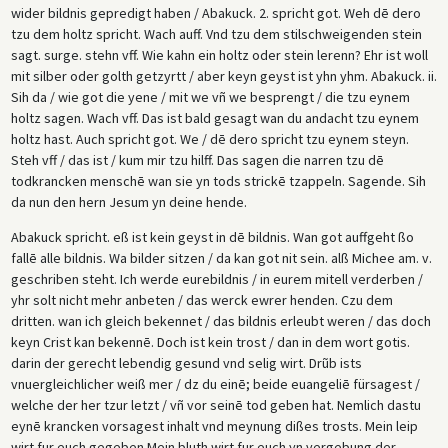
wider bildnis gepredigt haben / Abakuck. 2. spricht got. Weh dē dero
tzu dem holtz spricht. Wach auff. Vnd tzu dem stilschweigenden stein
sagt. surge. stehn vff. Wie kahn ein holtz oder stein lerenn? Ehr ist woll
mit silber oder golth getzyrtt / aber keyn geyst ist yhn yhm. Abakuck. ii.
Sih da / wie got die yene / mit we vñ we besprengt / die tzu eynem
holtz sagen. Wach vff. Das ist bald gesagt wan du andacht tzu eynem
holtz hast. Auch spricht got. We / dē dero spricht tzu eynem steyn.
Steh vff / das ist / kum mir tzu hilff. Das sagen die narren tzu dē
todkrancken menschē wan sie yn tods strickē tzappeln. Sagende. Sih
da nun den hern Jesum yn deine hende.
Abakuck spricht. eß ist kein geyst in dē bildnis. Wan got auffgeht ßo
fallē alle bildnis. Wa bilder sitzen / da kan got nit sein. alß Michee am. v.
geschriben steht. Ich werde eurebildnis / in eurem mitell verderben /
yhr solt nicht mehr anbeten / das werck ewrer henden. Czu dem
dritten. wan ich gleich bekennet / das bildnis erleubt weren / das doch
keyn Crist kan bekennē. Doch ist kein trost / dan in dem wort gotis.
darin der gerecht lebendig gesund vnd selig wirt. Drũb ists
vnuergleichlicher weiß mer / dz du einē; beide euangeliē fürsagest /
welche der her tzur letzt / vñ vor seinē tod geben hat. Nemlich dastu
eynē krancken vorsagest inhalt vnd meynung dißes trosts. Mein leip
wirt fur euch gegeben Mein bluth wirt fur euch yn vergebung der