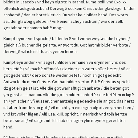
bildnis in Jaacob / vnd keyn olgotz in Israhel. Nume. xxiii. vnd Exo. xx.
offenlich außgedruckt ist Derwegē sol kein Christ oder glawbiger bilder
annhemē / dan er horet klerlich. Du salst kein bilder habē. Des worts
sall der glawbig geleben / vñ keinen scheyn achten / wie der selb
gestalt oder nhamen habē mogt.
Kumpt eyner vnd spricht / bilder lerē vnd vntherweyßen die Leyhen /
gleich alß bucher die gelartē. Antwort du. Got hat mir bilder verbotē /
derwegē wil ich nichts aus yenen lernen.
Kumpt eyn ander / vñ saget / Bilder vermanen vñ erynnern vns des
hern leidē / vñ machē offtmalß / dz einer ein vater vnßer betet / vñ an
got gedenckt / dero sonste weder betet / noch an got gedecht.
Antworte du mein Christe. Got hat bilder verbotē. Itē Christus spricht
dz got ein geist ist. Alle die got warhafftiglich anbetē / die beten got
ym geist an. Joan. iiii. Alle die got in bildern anbetē / die betēten in lügē
an / ym schein vñ eusserlicher antzeige gedenckē sie an got. das hertz
ist aber fromde von got / vñ macht ym ein eigen olgotzen ym hertzen /
vnd ist voller lügen / Alß Esa. xliiii. spricht. Ir nerrisch vnd tolh hertze
betet sie an / vñ saget nit. Ich hab ein lügen yhn meyner gerechten
hand.
Eß kan auch kein Christ leucken / das geistlich gebet / eyn gotlich