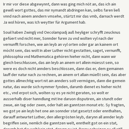
Ir mir vor diese abgewynnt, dann was ging mich nöt an, das ich ain
gewiß wort gottes, das mir nymandt abdringen kan, selbs faren ließ
vnnd nach ainem anndern vmsehe, stürtzt mir das vmb, darnach werdt
Ja wol hören, was Ich weytter für Argument hab.
Souil haben Zwinglj vnd Oecolampadj auß heyliger schryfft zeucknus
gefüert vnd nicht mer, Sonnder furen zu vnd wolten vyl nach der
vernunfft forschen, wie ain leyb an vyl orten oder gar an kainem ort
möcht sein, das wolt In aber Luther nicht gestatten, saget, vernunfft,
philosophia vnd Mathematica gehören hieher nicht, dann wann wir
gleich beschlussen, das ain leyb an ainem ort allein müesst sein, so
were es doch nicht annders beschlossen, dann das er, dem gemainen
lauff der natur nach zu rechnen, an ainem ort allain müeßt sein, das aber
gottes allmechtig wort nit ain annders solt vermögen, dann die gemein
natur, das wurde sich nymmer fynden, darumb dienet es hieher nicht
etc., vnd erpot sich, wolten sy es ye nicht geraten, so wolt er
ausserhalb diser hanndlung mit Ine daruon disputiren, ain stundt oder
zwue, ain tag oder zwen, oder halt ain ganntzen monat etc. Sy fragten,
wo got ye ain leyb het one ain sonnder stat gesetzt oder ennthalten,
darauff antwurtet Luther, den allergrösten leyb, darynn all annder leyb
begriffen sein, nemlich die ganntzen welt, ennthelt got on ein stat,
darumb hat die welt kain stat, darynn sy ist, Darzu schwigen sy all still.