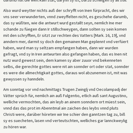
Also wurd weytter nichts auß der schryfft von Inen fürpracht, des wir
vns seer verwunderten, vnnd zweyffelten nicht, es geschehe darumb,
das sy wüßten, wie die antwurt wurd gestallt seyn, nemlich Ine mer
schande zu füegen dann Ir stillschweygen, dann solten sy sein komen
mit den schryfften, Er sitzt zur rechten des Vatters [Mark. 16, 19], vnd
anndern mer, darmit sy doch den gemainen Man geplennt vnd verfüert
haben, wurd man sy seltzam empfangen haben, dann wir wurden
gefragt, vnd sy In Iren antwurten also gefangen haben, das es Inen nit
nutz wurd gewest sein, dem kamen sy aber zuuor vnd bekenneten
selbs, die gerechte gottes were nit ain sonnder ort oder stat, sonnder
es were die allmechtigkait gottes, daraus wol abzunemen ist, mit was
gewyssen sy hanndeln.
Am sonntag vor vnd nachmittags Trugen Zwinglj vnd Oecolampadj der
Vätter sprüch für, nemlich ain auß Fulgentio, etlich auß sant Augustino,
welliche vermochten, das ain leyb an ainem sonndern ort müest sein,
vnnd das das prot im Abenntmal ain zaichen des leybs vnnd pluts
Christi were, darüber höreten wir Ine schier den ganntzen tag zu, biß
sy es suecheten, lasen vnd verteutschten, welliches gar lannckweylig
zu hören war.