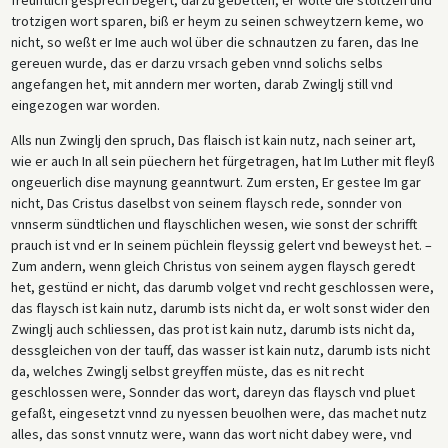
trotzigen wort sparen, biß er heym zu seinen schweytzern keme, wo
nicht, so weßt er Ime auch wol über die schnautzen zu faren, das Ine
gereuen wurde, das er darzu vrsach geben vnnd solichs selbs
angefangen het, mit anndern mer worten, darab Zwinglj still vnd
eingezogen war worden.
Alls nun Zwinglj den spruch, Das flaisch ist kain nutz, nach seiner art,
wie er auch In all sein püechern het fürgetragen, hat Im Luther mit fleyß
ongeuerlich dise maynung geanntwurt. Zum ersten, Er gestee Im gar
nicht, Das Cristus daselbst von seinem flaysch rede, sonnder von
vnnserm sündtlichen und flayschlichen wesen, wie sonst der schrifft
prauch ist vnd er In seinem püchlein fleyssig gelert vnd beweyst het. –
Zum andern, wenn gleich Christus von seinem aygen flaysch geredt
het, gestünd er nicht, das darumb volget vnd recht geschlossen were,
das flaysch ist kain nutz, darumb ists nicht da, er wolt sonst wider den
Zwinglj auch schliessen, das prot ist kain nutz, darumb ists nicht da,
dessgleichen von der tauff, das wasser ist kain nutz, darumb ists nicht
da, welches Zwinglj selbst greyffen müste, das es nit recht
geschlossen were, Sonnder das wort, dareyn das flaysch vnd pluet
gefaßt, eingesetzt vnnd zu nyessen beuolhen were, das machet nutz
alles, das sonst vnnutz were, wann das wort nicht dabey were, vnd