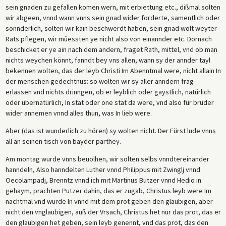
sein gnaden zu gefallen komen wern, mit erbiettung etc., dißmal solten
wir abgeen, vnnd wann vnns sein gnad wider forderte, samentlich oder
sonnderlich, solten wir kain beschwerdt haben, sein gnad wolt weyter
Rats pflegen, wir müessten ye nicht also von einannder etc. Dornach
beschicket er ye ain nach dem andern, fraget Rath, mittel, vnd ob man
nichts weychen könnt, fanndt bey vns allen, wann sy der annder tayl
bekennen wolten, das der leyb Christi Im Abenntmal were, nicht allain In
der menschen gedechtnus: so wolten wir sy aller anndern frag
erlassen vnd nichts drinngen, ob er leyblich oder gaystlich, natürlich
oder übernatürlich, In stat oder one stat da were, vnd also für brüder
wider annemen vnnd alles thun, was In lieb were.
Aber (das ist wunderlich zu hören) sy wolten nicht. Der Fürst lude vnns
all an seinen tisch von bayder parthey.
Am montag wurde vnns beuolhen, wir solten selbs vnndtereinander
hanndeln, Also hanndelten Luther vnnd Philippus mit Zwinglj vnnd
Oecolampadj, Brenntz vnnd ich mit Martinus Butzer vnnd Hedio in
gehaym, prachten Putzer dahin, das er zugab, Christus leyb were Im
nachtmal vnd wurde In vnnd mit dem prot geben den glaubigen, aber
nicht den vnglaubigen, auß der Vrsach, Christus het nur das prot, das er
den glaubigen het geben, sein leyb genennt, vnd das prot, das den