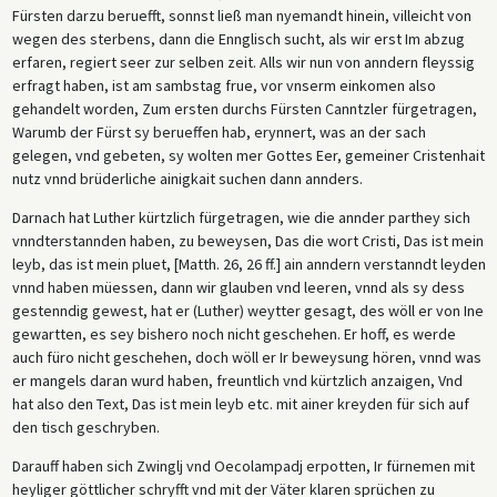
Fürsten darzu beruefft, sonnst ließ man nyemandt hinein, villeicht von
wegen des sterbens, dann die Ennglisch sucht, als wir erst Im abzug
erfaren, regiert seer zur selben zeit. Alls wir nun von anndern fleyssig
erfragt haben, ist am sambstag frue, vor vnserm einkomen also
gehandelt worden, Zum ersten durchs Fürsten Canntzler fürgetragen,
Warumb der Fürst sy berueffen hab, erynnert, was an der sach
gelegen, vnd gebeten, sy wolten mer Gottes Eer, gemeiner Cristenhait
nutz vnnd brüderliche ainigkait suchen dann annders.
Darnach hat Luther kürtzlich fürgetragen, wie die annder parthey sich
vnndterstannden haben, zu beweysen, Das die wort Cristi, Das ist mein
leyb, das ist mein pluet, [Matth. 26, 26 ff.] ain anndern verstanndt leyden
vnnd haben müessen, dann wir glauben vnd leeren, vnnd als sy dess
gestenndig gewest, hat er (Luther) weytter gesagt, des wöll er von Ine
gewartten, es sey bishero noch nicht geschehen. Er hoff, es werde
auch füro nicht geschehen, doch wöll er Ir beweysung hören, vnnd was
er mangels daran wurd haben, freuntlich vnd kürtzlich anzaigen, Vnd
hat also den Text, Das ist mein leyb etc. mit ainer kreyden für sich auf
den tisch geschryben.
Darauff haben sich Zwinglj vnd Oecolampadj erpotten, Ir fürnemen mit
heyliger göttlicher schryfft vnd mit der Väter klaren sprüchen zu