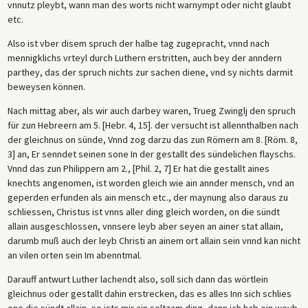
vnnutz pleybt, wann man des worts nicht warnympt oder nicht glaubt
etc.
Also ist vber disem spruch der halbe tag zugepracht, vnnd nach
mennigklichs vrteyl durch Luthern erstritten, auch bey der anndern
parthey, das der spruch nichts zur sachen diene, vnd sy nichts darmit
beweysen können.
Nach mittag aber, als wir auch darbey waren, Trueg Zwinglj den spruch
für zun Hebreern am 5. [Hebr. 4, 15]. der versucht ist allennthalben nach
der gleichnus on sünde, Vnnd zog darzu das zun Römern am 8. [Röm. 8,
3] an, Er senndet seinen sone In der gestallt des sündelichen flayschs.
Vnnd das zun Philippern am 2., [Phil. 2, 7] Er hat die gestallt aines
knechts angenomen, ist worden gleich wie ain annder mensch, vnd an
geperden erfunden als ain mensch etc., der maynung also daraus zu
schliessen, Christus ist vnns aller ding gleich worden, on die sündt
allain ausgeschlossen, vnnsere leyb aber seyen an ainer stat allain,
darumb muß auch der leyb Christi an ainem ort allain sein vnnd kan nicht
an vilen orten sein Im abenntmal.
Darauff antwurt Luther lachendt also, soll sich dann das wörtlein
gleichnus oder gestallt dahin erstrecken, das es alles Inn sich schlies
one die sündt allain, so ists mir ain seltzam ding, dann ich hab ein weyb,