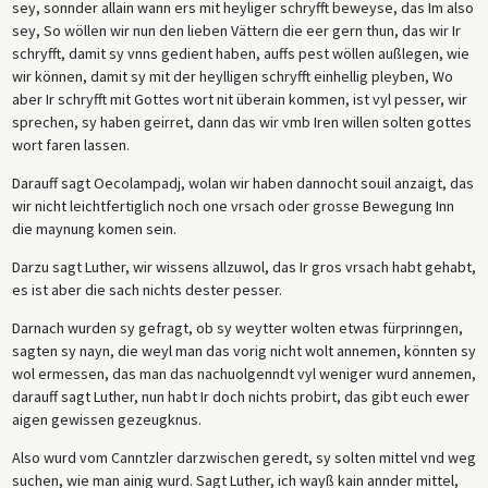
sey, sonnder allain wann ers mit heyliger schryfft beweyse, das Im also
sey, So wöllen wir nun den lieben Vättern die eer gern thun, das wir Ir
schryfft, damit sy vnns gedient haben, auffs pest wöllen außlegen, wie
wir können, damit sy mit der heylligen schryfft einhellig pleyben, Wo
aber Ir schryfft mit Gottes wort nit überain kommen, ist vyl pesser, wir
sprechen, sy haben geirret, dann das wir vmb Iren willen solten gottes
wort faren lassen.
Darauff sagt Oecolampadj, wolan wir haben dannocht souil anzaigt, das
wir nicht leichtfertiglich noch one vrsach oder grosse Bewegung Inn
die maynung komen sein.
Darzu sagt Luther, wir wissens allzuwol, das Ir gros vrsach habt gehabt,
es ist aber die sach nichts dester pesser.
Darnach wurden sy gefragt, ob sy weytter wolten etwas fürprinngen,
sagten sy nayn, die weyl man das vorig nicht wolt annemen, könnten sy
wol ermessen, das man das nachuolgenndt vyl weniger wurd annemen,
darauff sagt Luther, nun habt Ir doch nichts probirt, das gibt euch ewer
aigen gewissen gezeugknus.
Also wurd vom Canntzler darzwischen geredt, sy solten mittel vnd weg
suchen, wie man ainig wurd. Sagt Luther, ich wayß kain annder mittel,