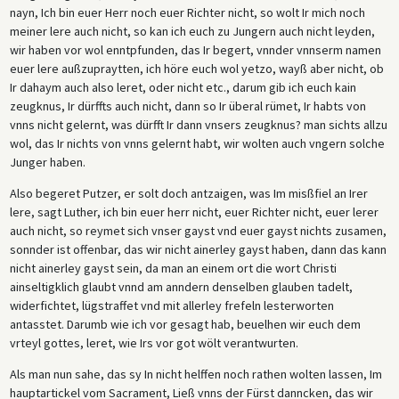
nayn, Ich bin euer Herr noch euer Richter nicht, so wolt Ir mich noch
meiner lere auch nicht, so kan ich euch zu Jungern auch nicht leyden,
wir haben vor wol enntpfunden, das Ir begert, vnnder vnnserm namen
euer lere außzupraytten, ich höre euch wol yetzo, wayß aber nicht, ob
Ir dahaym auch also leret, oder nicht etc., darum gib ich euch kain
zeugknus, Ir dürffts auch nicht, dann so Ir überal rümet, Ir habts von
vnns nicht gelernt, was dürfft Ir dann vnsers zeugknus? man sichts allzu
wol, das Ir nichts von vnns gelernt habt, wir wolten auch vngern solche
Junger haben.
Also begeret Putzer, er solt doch antzaigen, was Im misßfiel an Irer
lere, sagt Luther, ich bin euer herr nicht, euer Richter nicht, euer lerer
auch nicht, so reymet sich vnser gayst vnd euer gayst nichts zusamen,
sonnder ist offenbar, das wir nicht ainerley gayst haben, dann das kann
nicht ainerley gayst sein, da man an einem ort die wort Christi
ainseltigklich glaubt vnnd am anndern denselben glauben tadelt,
widerfichtet, lügstraffet vnd mit allerley frefeln lesterworten
antasstet. Darumb wie ich vor gesagt hab, beuelhen wir euch dem
vrteyl gottes, leret, wie Irs vor got wölt verantwurten.
Als man nun sahe, das sy In nicht helffen noch rathen wolten lassen, Im
hauptartickel vom Sacrament, Ließ vnns der Fürst danncken, das wir