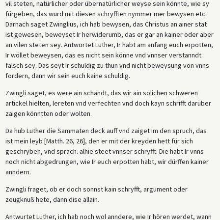
vil steten, natürlicher oder übernatürlicher weyse sein könnte, wie sy
fürgeben, das wurd mit diesen schryfften nymmer mer bewysen etc.
Darnach saget Zwinglius, ich hab bewysen, das Christus an ainer stat
ist gewesen, beweyset Ir herwiderumb, das er gar an kainer oder aber
an vilen steten sey. Antwortet Luther, Ir habt am anfang euch erpotten,
Ir wöllet beweysen, das es nicht sein könne vnd vnnser verstanndt
falsch sey. Das seyt Ir schuldig zu thun vnd nicht beweysung von vnns
fordern, dann wir sein euch kaine schuldig.
Zwingli saget, es were ain schandt, das wir ain solichen schweren
artickel hielten, lereten vnd verfechten vnd doch kayn schrifft darüber
zaigen könntten oder wolten.
Da hub Luther die Sammaten deck auff vnd zaiget Im den spruch, das
ist mein leyb [Matth. 26, 26], den er mit der kreyden hett für sich
geschryben, vnd sprach. alhie steet vnnser schryfft. Die habt Ir vnns
noch nicht abgedrungen, wie Ir euch erpotten habt, wir dürffen kainer
anndern.
Zwingli fraget, ob er doch sonnst kain schryfft, argument oder
zeugknuß hete, dann dise allain.
Antwurtet Luther, ich hab noch wol anndere, wie Ir hören werdet, wann