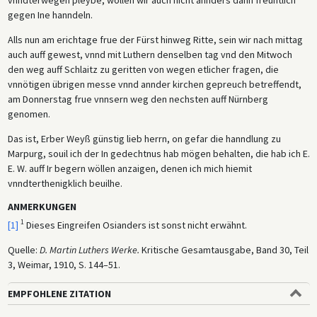
vnndterwegen pleybe, wöllen wir auch nicht annders dann freuntlich
gegen Ine hanndeln.
Alls nun am erichtage frue der Fürst hinweg Ritte, sein wir nach mittag
auch auff gewest, vnnd mit Luthern denselben tag vnd den Mitwoch
den weg auff Schlaitz zu geritten von wegen etlicher fragen, die
vnnötigen übrigen messe vnnd annder kirchen gepreuch betreffendt,
am Donnerstag frue vnnsern weg den nechsten auff Nürnberg
genomen.
Das ist, Erber Weyß günstig lieb herrn, on gefar die hanndlung zu
Marpurg, souil ich der In gedechtnus hab mögen behalten, die hab ich E.
E. W. auff Ir begern wöllen anzaigen, denen ich mich hiemit
vnndterthenigklich beuilhe.
ANMERKUNGEN
1
[1]
Dieses Eingreifen Osianders ist sonst nicht erwähnt.
Quelle:
D. Martin Luthers Werke.
Kritische Gesamtausgabe, Band 30, Teil
3, Weimar, 1910, S. 144–51.
EMPFOHLENE ZITATION