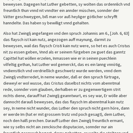
beweysen. Dagegen hat Luther gebetten, sy wolten das ordennlich vnd
freuntlich thun vnnd nit vnndter ein annder müschen, sonnder der
Vätter geschweygen, biß man vor auß heyliger götlicher schryfft
hanndelte. Das haben sy bewilligt vnnd gehalten.
Also hat Zwinglj angefangen vnd den spruch Johannis am 6., [Joh. 6, 63]
das flaysch ist kain nutz, angezogen auff maynung, darmit zu
beweysen, wail das flaysch Cristi kain nutz were, so het es auch Cristus
nit zu essen geben, Vnnd als er seinem fürgeben zw guet das ganntz
Capittel hat wöllen erzelen, Inmassen wie er in seinen puechlein
vilfeltig gethan, hat Luther wol gemerckt, das es ein lanng vnnötig,
vndienstlich vnd verdrießlich geschwetz wurde werden, vnnd dem
Zwinglj vndterredet, In neme wunder, daß er den spruch fürtrage,
dieweyl er wol wusse, das Cristus daselbst nichts vom abenntmal
rede, sonnder vom glauben, derhalben er zu gegenwertigem strit
nichts diene, darauff hat Zwinglj geanntwurt, es sey war, Er wölle aber
dannocht darauß beweysen, das das flaysch Im abenntmal kain nutz
sey, In neme nicht wunder, das Luther den spruch nicht gern höre, dann
er werde Im (hat er mit grossem trutz vnd poch gesagt), dem Luther,
noch den halß prechen. Darauff Luther den Zwinglj freuntlich ermant,
wie sy selbs nicht ain zenckische disputacion, sonnder nur ain
freuntlich gesprech begert, darzu gebetten, er wolte die stoltzen und