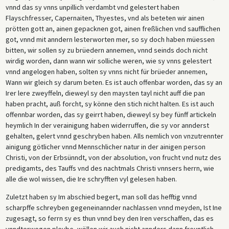
vnnd das sy vnns unpillich verdambt vnd gelestert haben
Flayschfresser, Capernaiten, Thyestes, vnd als beteten wir ainen
prötten gott an, ainen gepacknen got, ainen freßlichen vnd saufflichen
got, vnnd mit anndern lesterworten mer, so sy doch haben müessen
bitten, wir sollen sy zu brüedern annemen, vnnd seinds doch nicht
wirdig worden, dann wann wir solliche weren, wie sy vnns gelestert
vnnd angelogen haben, solten sy vnns nicht für brüeder annemen,
Wann wir gleich sy darum beten. Es ist auch offenbar worden, das sy an
Irer lere zweyffeln, dieweyl sy den maysten tayl nicht auff die pan
haben pracht, auß forcht, sy könne den stich nicht halten. Es ist auch
offennbar worden, das sy geirrt haben, dieweyl sy bey fünff artickeln
heymlich In der verainigung haben widerruffen, die sy vor annderst
gehalten, gelert vnnd geschryben haben. Alls nemlich von vnzutrennter
ainigung götlicher vnnd Mennschlicher natur in der ainigen person
Christi, von der Erbsünndt, von der absolution, von frucht vnd nutz des
predigamts, des Tauffs vnd des nachtmals Christi vnnsers herrn, wie
alle die wol wissen, die Ire schryfften vyl gelesen haben.
Zuletzt haben sy Im abschied begert, man soll das hefftig vnnd
scharpffe schreyben gegeneinannder nachlassen vnnd meyden, Ist Ine
zugesagt, so ferrn sy es thun vnnd bey den Iren verschaffen, das es