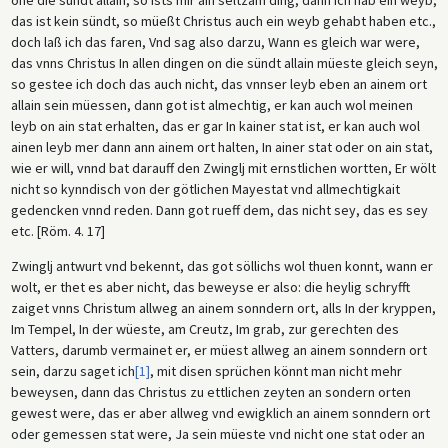
das ist kein sündt, so müeßt Christus auch ein weyb gehabt haben etc.,
doch laß ich das faren, Vnd sag also darzu, Wann es gleich war were,
das vnns Christus In allen dingen on die sündt allain müeste gleich seyn,
so gestee ich doch das auch nicht, das vnnser leyb eben an ainem ort
allain sein müessen, dann got ist almechtig, er kan auch wol meinen
leyb on ain stat erhalten, das er gar In kainer stat ist, er kan auch wol
ainen leyb mer dann ann ainem ort halten, In ainer stat oder on ain stat,
wie er will, vnnd bat darauff den Zwinglj mit ernstlichen wortten, Er wölt
nicht so kynndisch von der götlichen Mayestat vnd allmechtigkait
gedencken vnnd reden. Dann got rueff dem, das nicht sey, das es sey
etc. [Röm. 4. 17]
Zwinglj antwurt vnd bekennt, das got söllichs wol thuen konnt, wann er
wolt, er thet es aber nicht, das beweyse er also: die heylig schryfft
zaiget vnns Christum allweg an ainem sonndern ort, alls In der kryppen,
Im Tempel, In der wüeste, am Creutz, Im grab, zur gerechten des
Vatters, darumb vermainet er, er müest allweg an ainem sonndern ort
sein, darzu saget ich
[1]
, mit disen sprüchen könnt man nicht mehr
beweysen, dann das Christus zu ettlichen zeyten an sondern orten
gewest were, das er aber allweg vnd ewigklich an ainem sonndern ort
oder gemessen stat were, Ja sein müeste vnd nicht one stat oder an