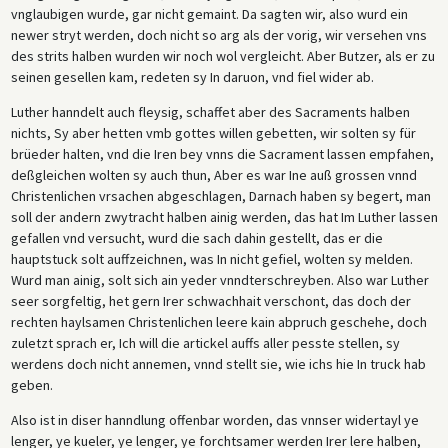
vnglaubigen wurde, gar nicht gemaint. Da sagten wir, also wurd ein
newer stryt werden, doch nicht so arg als der vorig, wir versehen vns
des strits halben wurden wir noch wol vergleicht. Aber Butzer, als er zu
seinen gesellen kam, redeten sy In daruon, vnd fiel wider ab.
Luther hanndelt auch fleysig, schaffet aber des Sacraments halben
nichts, Sy aber hetten vmb gottes willen gebetten, wir solten sy für
brüeder halten, vnd die Iren bey vnns die Sacrament lassen empfahen,
deßgleichen wolten sy auch thun, Aber es war Ine auß grossen vnnd
Christenlichen vrsachen abgeschlagen, Darnach haben sy begert, man
soll der andern zwytracht halben ainig werden, das hat Im Luther lassen
gefallen vnd versucht, wurd die sach dahin gestellt, das er die
hauptstuck solt auffzeichnen, was In nicht gefiel, wolten sy melden.
Wurd man ainig, solt sich ain yeder vnndterschreyben. Also war Luther
seer sorgfeltig, het gern Irer schwachhait verschont, das doch der
rechten haylsamen Christenlichen leere kain abpruch geschehe, doch
zuletzt sprach er, Ich will die artickel auffs aller pesste stellen, sy
werdens doch nicht annemen, vnnd stellt sie, wie ichs hie In truck hab
geben.
Also ist in diser hanndlung offenbar worden, das vnnser widertayl ye
lenger, ye kueler, ye lenger, ye forchtsamer werden Irer lere halben,