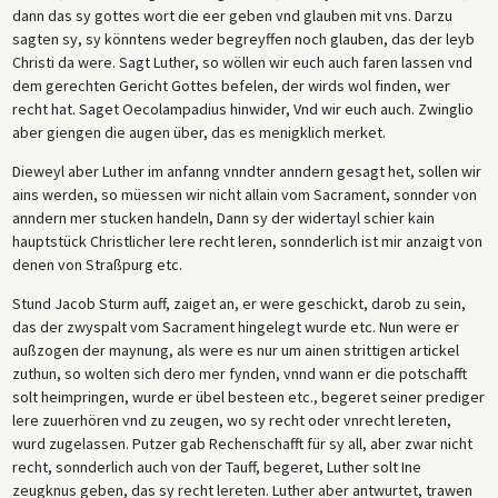
dann das sy gottes wort die eer geben vnd glauben mit vns. Darzu
sagten sy, sy könntens weder begreyffen noch glauben, das der leyb
Christi da were. Sagt Luther, so wöllen wir euch auch faren lassen vnd
dem gerechten Gericht Gottes befelen, der wirds wol finden, wer
recht hat. Saget Oecolampadius hinwider, Vnd wir euch auch. Zwinglio
aber giengen die augen über, das es menigklich merket.
Dieweyl aber Luther im anfanng vnndter anndern gesagt het, sollen wir
ains werden, so müessen wir nicht allain vom Sacrament, sonnder von
anndern mer stucken handeln, Dann sy der widertayl schier kain
hauptstück Christlicher lere recht leren, sonnderlich ist mir anzaigt von
denen von Straßpurg etc.
Stund Jacob Sturm auff, zaiget an, er were geschickt, darob zu sein,
das der zwyspalt vom Sacrament hingelegt wurde etc. Nun were er
außzogen der maynung, als were es nur um ainen strittigen artickel
zuthun, so wolten sich dero mer fynden, vnnd wann er die potschafft
solt heimpringen, wurde er übel besteen etc., begeret seiner prediger
lere zuuerhören vnd zu zeugen, wo sy recht oder vnrecht lereten,
wurd zugelassen. Putzer gab Rechenschafft für sy all, aber zwar nicht
recht, sonnderlich auch von der Tauff, begeret, Luther solt Ine
zeugknus geben, das sy recht lereten. Luther aber antwurtet, trawen