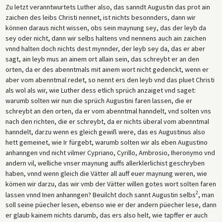
Zu letzt veranntwurtets Luther also, das sanndt Augustin das prot ain
zaichen des leibs Christi nennet, ist nichts besonnders, dann wir
können daraus nicht wissen, obs sein maynung sey, das der leyb da
sey oder nicht, dann wir selbs haltens vnd nennens auch ain zaichen
vnnd halten doch nichts dest mynnder, der leyb sey da, das er aber
sagt, ain leyb mus an ainem ort allain sein, das schreybt er an den
orten, da er des abenntmals mit ainem wort nicht gedenckt, wenn er
aber vom abenntmal redet, so nennt ers den leyb vnd das pluet Christi
als wol als wir, wie Luther dess etlich sprüch anzaiget vnd saget:
warumb solten wir nun die sprüch Augustini faren lassen, die er
schreybt an den orten, da er vom abenntmal hanndelt, vnd solten vns
nach den richten, die er schreybt, da er nichts überal vom abenntmal
hanndelt, darzu wenn es gleich gewiß were, das es Augustinus also
hett gemeinet, wie Ir fürgebt, warumb solten wir als eben Augustino
anhanngen vnd nicht vilmer Cypriano, Cyrillo, Ambrosio, Iheronymo vnd
andern vil, welliche vnser maynung auffs allerklerlichist geschryben
haben, vnnd wenn gleich die Vätter all auff euer maynung weren, wie
kömen wir darzu, das wir vmb der Vätter willen gotes wort solten faren
2
lassen vnnd Inen anhanngen? Beuilcht doch sannt Augustin selbs
, man
soll seine püecher lesen, ebenso wie er der andern püecher lese, dann
er glaub kainem nichts darumb, das ers also helt, wie tapffer er auch