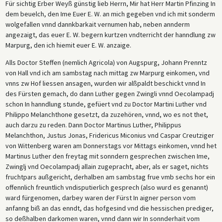
Für sichtig Erber Weyß günstig lieb Herrn, Mir hat Herr Martin Pfinzing In
dem beuelch, den Ime Euer E. W. an mich gegeben vnd ich mit sonderm
wolgefallen vnnd dannkbarkait vernumen hab, neben annderm
angezaigt, das euer E. W. begern kurtzen vndterricht der hanndlung zw
Marpurg, den ich hiemit euer E. W. anzaige.
Alls Doctor Steffen (nemlich Agricola) von Augspurg, Johann Prenntz
von Hall vnd ich am sambstag nach mittag zw Marpurg einkomen, vnd
vnns zw Hof liessen ansagen, wurden wir alßpaldt beschickt vnnd In
des Fürsten gemach, do dann Luther gegen Zwingli vnnd Oecolampadj
schon In hanndlung stunde, gefüert vnd zu Doctor Martini Luther vnd
Philippo Melanchthone gesetzt, da zuzehören, vnnd, wo es not thet,
auch darzu zu reden. Dann Doctor Martinus Luther, Philippus
Melanchthon, Justus Jonas, Fridericus Miconius vnd Caspar Creutziger
von Wittenberg waren am Donnerstags vor Mittags einkomen, vnnd het
Martinus Luther den freytag mit sonndern gesprechen zwischen Ime,
Zwinglj vnd Oecolampadj allain zugepracht, aber, als er saget, nichts
fruchtpars außgericht, derhalben am sambstag frue vmb sechs hor ein
offennlich freuntlich vndisputierlich gesprech (also wurd es genannt)
ward fürgenomen, darbey waren der Fürst In aigner person vom
anfanng biß an das enndt, das hofgesind vnd die hessischen prediger,
so deßhalben darkomen waren, vnnd dann wir In sonnderhait vom