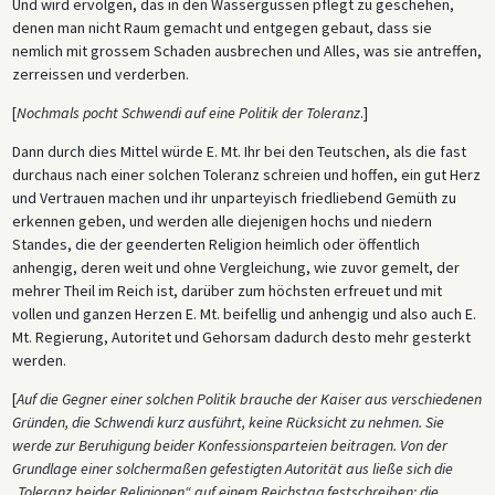
Und wird ervolgen, das in den Wassergüssen pflegt zu geschehen,
denen man nicht Raum gemacht und entgegen gebaut, dass sie
nemlich mit grossem Schaden ausbrechen und Alles, was sie antreffen,
zerreissen und verderben.
[
Nochmals pocht Schwendi auf eine Politik der Toleranz
.]
Dann durch dies Mittel würde E. Mt. Ihr bei den Teutschen, als die fast
durchaus nach einer solchen Toleranz schreien und hoffen, ein gut Herz
und Vertrauen machen und ihr unparteyisch friedliebend Gemüth zu
erkennen geben, und werden alle diejenigen hochs und niedern
Standes, die der geenderten Religion heimlich oder öffentlich
anhengig, deren weit und ohne Vergleichung, wie zuvor gemelt, der
mehrer Theil im Reich ist, darüber zum höchsten erfreuet und mit
vollen und ganzen Herzen E. Mt. beifellig und anhengig und also auch E.
Mt. Regierung, Autoritet und Gehorsam dadurch desto mehr gesterkt
werden.
[
Auf die Gegner einer solchen Politik brauche der Kaiser aus verschiedenen
Gründen, die Schwendi kurz ausführt, keine Rücksicht zu nehmen. Sie
werde zur Beruhigung beider Konfessionsparteien beitragen. Von der
Grundlage einer solchermaßen gefestigten Autorität aus ließe sich die
„Toleranz beider Religionen“ auf einem Reichstag festschreiben; die