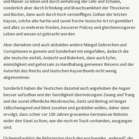
und Manier zu leben und durch einführung der Lehr und Schulen,
sonderlich aber durch Erfindung und Brauchsamkheit der Thruckerei
und Bücher, dann auch durch hoch vernünfftiges Zuthun der letzten
Kayser, solche alte hartte und zuviel freche teutsche Art ist gemildert
und alles zu mehreren frieden, besserer Policey und gleichmessigeren
Leben und wesen ist gebracht worden.
Aber darneben sind auch alsbalden andere Mängel Gebrechen und
Corruptionen in gemein und Sonderhait mit eingefallen, dadurch die
alte teutsche einfalt, Andacht und Biderkeit, dann auch Eyfer,
einmütigkeit und gehorsam zu Handhabung gemeines Wesens und der
Autorität des Reichs und teutschen Kayserthumb nicht wenig
abgenommen.
Sonderlich haben die Teutschen dazumal auch angehoben die Augen
besser aufzuthun und der Geistligkeit übermässigem Zwang und Trang
und die zuviel öffentliche Missbreuche, Geitz und Betrug nit lenger
stillschweigend und blind zusehen und gedulden wöllen, daher dann
ervolgt, dass schier vor 100 Jahren gravamina Germanicae Nationis
wider den Stuel zu Rom, wie die noch im Truck vorhanden, ausgangen
sind.
[
Schwendi erklärt die Reformation durch den wachsenden „widerwill“ der