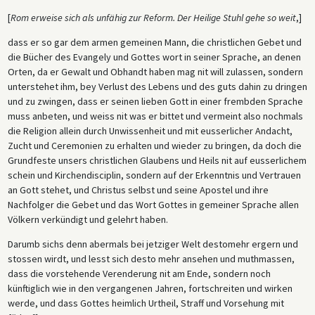
[
Rom erweise sich als unfähig zur Reform. Der Heilige Stuhl gehe so weit
,]
dass er so gar dem armen gemeinen Mann, die christlichen Gebet und
die Bücher des Evangely und Gottes wort in seiner Sprache, an denen
Orten, da er Gewalt und Obhandt haben mag nit will zulassen, sondern
unterstehet ihm, bey Verlust des Lebens und des guts dahin zu dringen
und zu zwingen, dass er seinen lieben Gott in einer frembden Sprache
muss anbeten, und weiss nit was er bittet und vermeint also nochmals
die Religion allein durch Unwissenheit und mit eusserlicher Andacht,
Zucht und Ceremonien zu erhalten und wieder zu bringen, da doch die
Grundfeste unsers christlichen Glaubens und Heils nit auf eusserlichem
schein und Kirchendisciplin, sondern auf der Erkenntnis und Vertrauen
an Gott stehet, und Christus selbst und seine Apostel und ihre
Nachfolger die Gebet und das Wort Gottes in gemeiner Sprache allen
Völkern verkündigt und gelehrt haben.
Darumb sichs denn abermals bei jetziger Welt destomehr ergern und
stossen wirdt, und lesst sich desto mehr ansehen und muthmassen,
dass die vorstehende Verenderung nit am Ende, sondern noch
künftiglich wie in den vergangenen Jahren, fortschreiten und wirken
werde, und dass Gottes heimlich Urtheil, Straff und Vorsehung mit