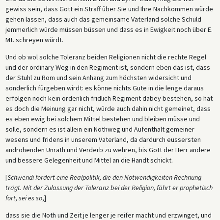
gewiss sein, dass Gott ein Straff über Sie und Ihre Nachkommen würde
gehen lassen, dass auch das gemeinsame Vaterland solche Schuld
jemmerlich würde müssen büssen und dass es in Ewigkeit noch über E.
Mt. schreyen würdt.
Und ob wol solche Toleranz beiden Religionen nicht die rechte Regel
und der ordinary Weg in den Regiment ist, sondern eben das ist, dass
der Stuhl zu Rom und sein Anhang zum höchsten widersicht und
sonderlich fürgeben wirdt: es könne nichts Gute in die lenge daraus
erfolgen noch kein ordenlich fridlich Regiment dabey bestehen, so hat
es doch die Meinung gar nicht, würde auch dahin nicht gemeinet, dass
es eben ewig bei solchem Mittel bestehen und bleiben müsse und
solle, sondern es ist allein ein Nothweg und Aufenthalt gemeiner
wesens und fridens in unserem Vaterland, da dardurch eussersten
androhenden Unrath und Verderb zu wehren, bis Gott der Herr andere
und bessere Gelegenheit und Mittel an die Handt schickt.
[
Schwendi fordert eine Realpolitik, die den Notwendigkeiten Rechnung
trägt. Mit der Zulassung der Toleranz bei der Religion, fährt er prophetisch
fort, sei es so
,]
dass sie die Noth und Zeit je lenger je reifer macht und erzwinget, und