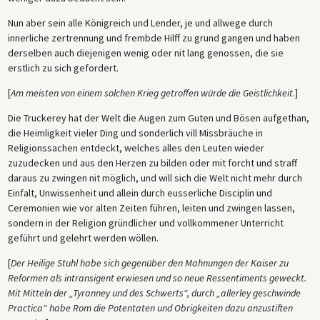
Nun aber sein alle Königreich und Lender, je und allwege durch
innerliche zertrennung und frembde Hilff zu grund gangen und haben
derselben auch diejenigen wenig oder nit lang genossen, die sie
erstlich zu sich gefordert.
[
Am meisten von einem solchen Krieg getroffen würde die Geistlichkeit
.]
Die Truckerey hat der Welt die Augen zum Guten und Bösen aufgethan,
die Heimligkeit vieler Ding und sonderlich vill Missbräuche in
Religionssachen entdeckt, welches alles den Leuten wieder
zuzudecken und aus den Herzen zu bilden oder mit forcht und straff
daraus zu zwingen nit möglich, und will sich die Welt nicht mehr durch
Einfalt, Unwissenheit und allein durch eusserliche Disciplin und
Ceremonien wie vor alten Zeiten führen, leiten und zwingen lassen,
sondern in der Religion gründlicher und vollkommener Unterricht
geführt und gelehrt werden wöllen.
[
Der Heilige Stuhl habe sich gegenüber den Mahnungen der Kaiser zu
Reformen als intransigent erwiesen und so neue Ressentiments geweckt.
Mit Mitteln der „Tyranney und des Schwerts“, durch „allerley geschwinde
Practica“ habe Rom die Potentaten und Obrigkeiten dazu anzustiften