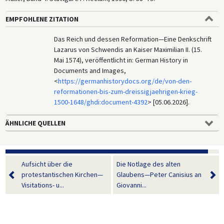
EMPFOHLENE ZITATION
Das Reich und dessen Reformation—Eine Denkschrift
Lazarus von Schwendis an Kaiser Maximilian II. (15.
Mai 1574), veröffentlicht in: German History in
Documents and Images,
<
https://germanhistorydocs.org/de/von-den-
reformationen-bis-zum-dreissigjaehrigen-krieg-
1500-1648/ghdi:document-4392
> [05.06.2026].
ÄHNLICHE QUELLEN
Aufsicht über die
Die Notlage des alten
protestantischen Kirchen—
Glaubens—Peter Canisius an
Visitations- u...
Giovanni...