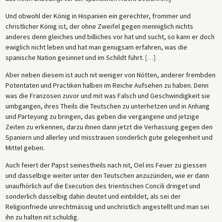
Und obwohl der König in Hispanien ein gerechter, frommer und
christlicher König ist, der ohne Zweifel gegen menniglich nichts
anderes denn gleiches und billiches vor hat und sucht, so kann er doch
ewiglich nicht leben und hat man genugsam erfahren, was die
spanische Nation gesinnet und im Schildt führt.
[
…
]
Aber neben diesem ist auch nit weniger von Nötten, anderer frembden
Potentaten und Practiken halben im Reiche Aufsehen zu haben. Denn
was die Franzosen zuvor und mit was Falsch und Geschwindigkeit sie
umbgangen, ihres Theils die Teutschen zu unterhetzen und in Anhang
und Parteyung zu bringen, das geben die vergangene und jetzige
Zeiten zu erkennen, darzu ihnen dann jetzt die Verhassung gegen den
Spaniern und allerley und misstrauen sonderlich gute gelegenheit und
Mittel geben.
Auch feiert der Papst seinestheils nach nit, Oel ins Feuer zu giessen
und dasselbige weiter unter den Teutschen anzuzünden, wie er dann
unaufhörlich auf die Execution des trientischen Concili dringet und
sonderlich dasselbig dahin deutet und einbildet, als sei der
Religionfriede unrechtmässig und unchristlich angestellt und man sei
ihn zu halten nit schuldig.