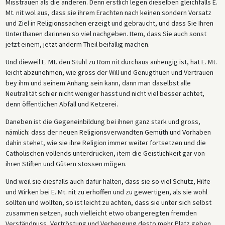
Misstrauen als die anderen. Denn erstlich legen dieselben gleichfalls E.
Mt. nit wol aus, dass sie ihrem Erachten nach keinen sondern Vorsatz
und Ziel in Religionssachen erzeigt und gebraucht, und dass Sie Ihren
Unterthanen darinnen so viel nachgeben. Item, dass Sie auch sonst
jetzt einem, jetzt anderm Theil beifällig machen.
Und dieweil E. Mt. den Stuhl zu Rom nit durchaus anhengig ist, hat E. Mt.
leicht abzunehmen, wie gross der Will und Genugthuen und Vertrauen
bey ihm und seinem Anhang sein kann, dann man daselbst alle
Neutralität schier nicht weniger hasst und nicht viel besser achtet,
denn öffentlichen Abfall und Ketzerei.
Daneben ist die Gegeneinbildung bei ihnen ganz stark und gross,
nämlich: dass der neuen Religionsverwandten Gemüth und Vorhaben
dahin stehet, wie sie ihre Religion immer weiter fortsetzen und die
Catholischen vollends unterdrücken, item die Geistlichkeit gar von
ihren Stiften und Gütern stossen mögen.
Und weil sie diesfalls auch dafür halten, dass sie so viel Schutz, Hilfe
und Wirken bei E. Mt. nit zu erhoffen und zu gewertigen, als sie wohl
sollten und wollten, so ist leicht zu achten, dass sie unter sich selbst
zusammen setzen, auch vielleicht etwo obangeregten fremden
Verständnuss, Vertröstung und Verhengung desto mehr Platz geben.