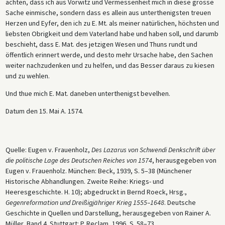
achten, dass ich aus Vorwitz und Vermessenheit mich in diese grosse
Sache einmische, sondern dass es allein aus unterthenigsten treuen
Herzen und Eyfer, den ich zu E. Mt. als meiner natürlichen, höchsten und
liebsten Obrigkeit und dem Vaterland habe und haben soll, und darumb
beschieht, dass E. Mat. des jetzigen Wesen und Thuns rundt und
öffentlich erinnert werde, und desto mehr Ursache habe, den Sachen
weiter nachzudenken und zu helfen, und das Besser daraus zu kiesen
und zu wehlen.
Und thue mich E. Mat. daneben unterthenigst bevelhen.
Datum den 15. Mai A. 1574.
Quelle: Eugen v. Frauenholz,
Des Lazarus von Schwendi Denkschrift über
die politische Lage des Deutschen Reiches von 1574
, herausgegeben von
Eugen v. Frauenholz. München: Beck, 1939, S. 5–38 (Münchener
Historische Abhandlungen. Zweite Reihe: Kriegs- und
Heeresgeschichte. H. 10); abgedruckt in Bernd Roeck, Hrsg.,
Gegenreformation und Dreißigjähriger Krieg 1555–1648
. Deutsche
Geschichte in Quellen und Darstellung, herausgegeben von Rainer A.
Müller, Band 4. Stuttgart: P. Reclam, 1996, S. 58–73.