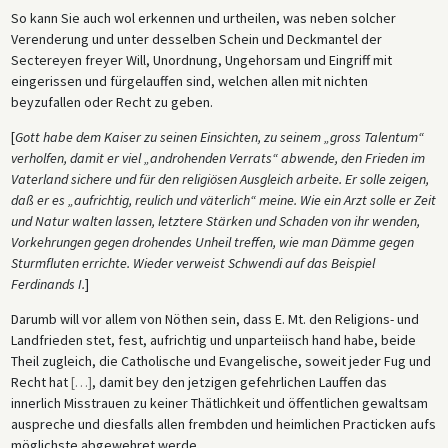
So kann Sie auch wol erkennen und urtheilen, was neben solcher
Verenderung und unter desselben Schein und Deckmantel der
Sectereyen freyer Will, Unordnung, Ungehorsam und Eingriff mit
eingerissen und fürgelauffen sind, welchen allen mit nichten
beyzufallen oder Recht zu geben.
[
Gott habe dem Kaiser zu seinen Einsichten, zu seinem „gross Talentum“
verholfen, damit er viel „androhenden Verrats“ abwende, den Frieden im
Vaterland sichere und für den religiösen Ausgleich arbeite. Er solle zeigen,
daß er es „aufrichtig, reulich und väterlich“ meine. Wie ein Arzt solle er Zeit
und Natur walten lassen, letztere Stärken und Schaden von ihr wenden,
Vorkehrungen gegen drohendes Unheil treffen, wie man Dämme gegen
Sturmfluten errichte. Wieder verweist Schwendi auf das Beispiel
Ferdinands I.
]
Darumb will vor allem von Nöthen sein, dass E. Mt. den Religions- und
Landfrieden stet, fest, aufrichtig und unparteiisch hand habe, beide
Theil zugleich, die Catholische und Evangelische, soweit jeder Fug und
Recht hat
[
…
]
, damit bey den jetzigen gefehrlichen Lauffen das
innerlich Misstrauen zu keiner Thätlichkeit und öffentlichen gewaltsam
auspreche und diesfalls allen frembden und heimlichen Practicken aufs
möglichste abgewehret werde.