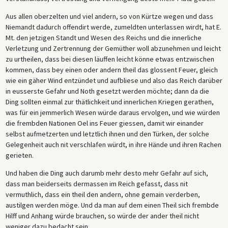
Aus allen oberzelten und viel andern, so von Kürtze wegen und dass
Niemandt dadurch offendirt werde, zumeldten unterlassen wirdt, hat E.
Mt. den jetzigen Standt und Wesen des Reichs und die innerliche
Verletzung und Zertrennung der Gemüther woll abzunehmen und leicht
zu urtheilen, dass bei diesen läuffen leicht könne etwas entzwischen
kommen, dass bey einen oder andern theil das glossent Feuer, gleich
wie ein gäher Wind entzündet und aufbliese und also das Reich darüber
in eusserste Gefahr und Noth gesetzt werden möchte; dann da die
Ding sollten einmal zur thätlichkeit und innerlichen Kriegen gerathen,
was für ein jemmerlich Wesen würde daraus ervolgen, und wie würden
die frembden Nationen Oel ins Feuer giessen, damit wir einander
selbst aufmetzerten und letztlich ihnen und den Türken, der solche
Gelegenheit auch nit verschlafen würdt, in ihre Hände und ihren Rachen
gerieten.
Und haben die Ding auch darumb mehr desto mehr Gefahr auf sich,
dass man beiderseits dermassen im Reich gefasst, dass nit
vermuthlich, dass ein theil den andern, ohne gemain verderben,
austilgen werden möge. Und da man auf dem einen Theil sich frembde
Hilff und Anhang würde brauchen, so würde der ander theil nicht
weniger dazu bedacht sein.