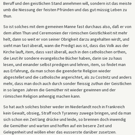
Beruff und den geistlichen Stand annehmen will, sondern ist das meiste
umb die Niessung der feisten Pfründen und das gut müssig Leben zu
thun.
So ist solches mit dem gemeinen Manne fast durchaus also, daß er von
dem alten Thun und Ceremonien der römischen Geistlichkeit nit mehr
helt, dann so weit er von seiner Obrigkeit darzu angehalten wirdt, und
sieht man fast überall, wann die Predigt aus ist, dass das Volk aus der
Kirche lauft, item, dass vast überall, auch in den catholischen orthen,
die Leut ihr sondere evangelische Bücher haben, darin sie zu haus
lesen, und einander selbst predigen und lehren, item, so findet man
aus Erfahrung, da man schon die geenderte Religion wieder
abgestellet und die catholische angerichtet, als zu Costnitz und anders
mehr, dass man doch auch durch sonder fleissig zuthun der Geistlichen
in so langen Jahren die Gemüther nit wieder gewinnen und der
römischen Religion anhengig machen kann.
So hat auch solches bisher weder im Niederlandt noch in Frankreich
kein Gewalt, obsieg, Straff noch Tyranney zuwege bringen, und da man
sich schon ein Zeit lang drücke und leide, so brennen doch inwendig
die Gemüther und warten und hoffen auf ein besere Zeit und
Gelegenheit und wöllen eher das eusserste darüber zusetzen.