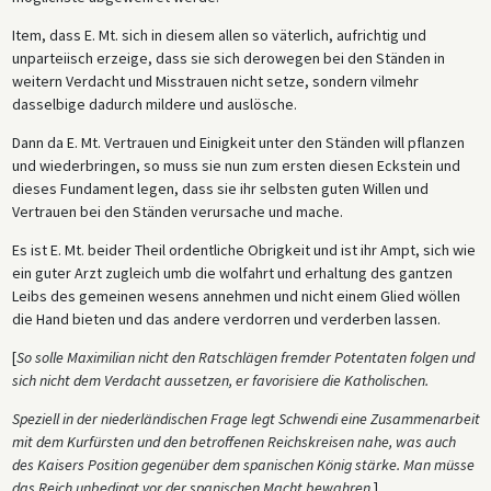
Item, dass E. Mt. sich in diesem allen so väterlich, aufrichtig und
unparteiisch erzeige, dass sie sich derowegen bei den Ständen in
weitern Verdacht und Misstrauen nicht setze, sondern vilmehr
dasselbige dadurch mildere und auslösche.
Dann da E. Mt. Vertrauen und Einigkeit unter den Ständen will pflanzen
und wiederbringen, so muss sie nun zum ersten diesen Eckstein und
dieses Fundament legen, dass sie ihr selbsten guten Willen und
Vertrauen bei den Ständen verursache und mache.
Es ist E. Mt. beider Theil ordentliche Obrigkeit und ist ihr Ampt, sich wie
ein guter Arzt zugleich umb die wolfahrt und erhaltung des gantzen
Leibs des gemeinen wesens annehmen und nicht einem Glied wöllen
die Hand bieten und das andere verdorren und verderben lassen.
[
So solle Maximilian nicht den Ratschlägen fremder Potentaten folgen und
sich nicht dem Verdacht aussetzen, er favorisiere die Katholischen.
Speziell in der niederländischen Frage legt Schwendi eine Zusammenarbeit
mit dem Kurfürsten und den betroffenen Reichskreisen nahe, was auch
des Kaisers Position gegenüber dem spanischen König stärke. Man müsse
das Reich unbedingt vor der spanischen Macht bewahren.
]