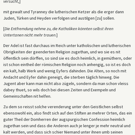
versucht
,]
mit gewalt und Tyranney die lutherischen Ketzer als die erger dann
Juden, Türken und Heyden verfolgen und austilgen [zu] sollen.
[
Die Entfremdung nehme zu, die Katholiken könnten selbst ihren
Untertanen nicht mehr trauen
.]
Der Adel ist fast durchaus im Reich unter katholischen und lutherischen
Obrigkeiten der geenderten Religion zugethan, und wo sie es nit
öffentlich sein dörffen, so sind sie es doch heimlich, in gemüthern, oder
ist schon eintheil der römischen Religion noch anhengig, so ist es doch
ein kalt, halb Werk und wenig Eyfers dahinden. Die Alten, so noch mit
Andacht und Eyfer dahin geneigt, die sterben täglich hinweg. Die
Jugent aber kann man nicht also zügeln, sondern da man schon vleiss
dabey thuet, so wils doch bei diesen Zeiten und Exempeln und
Gemeinschaften nit helfen.
Zu dem so reisst solche verenderung unter den Geistlichen selbst
ebensowohl ein, also findt sich auf den Stiften an mehrer Orten, das ein
guter Theil der Domherren der augspurgischen Confession heimlich
zugethan sein und dass die Anderen auch je lenger je mehr neutral und
kalt werden, und dass sich schier Niemand unter ihnen umb seinen