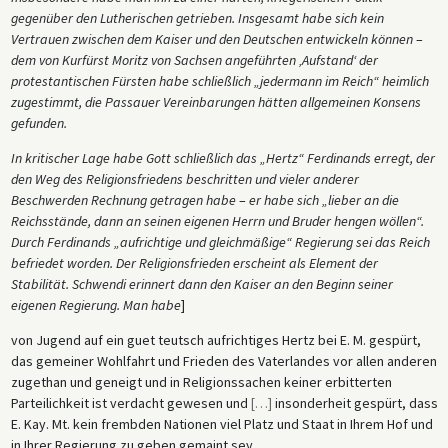
gegenüber den Lutherischen getrieben. Insgesamt habe sich kein
Vertrauen zwischen dem Kaiser und den Deutschen entwickeln können
–
dem von Kurfürst Moritz von Sachsen angeführten ‚Aufstand‘ der
protestantischen Fürsten habe schließlich „jedermann im Reich“ heimlich
zugestimmt, die Passauer Vereinbarungen hätten allgemeinen Konsens
gefunden.
In kritischer Lage habe Gott schließlich das „Hertz“ Ferdinands erregt, der
den Weg des Religionsfriedens beschritten und vieler anderer
Beschwerden Rechnung getragen habe
–
er habe sich „lieber an die
Reichsstände, dann an seinen eigenen Herrn und Bruder hengen wöllen“.
Durch Ferdinands „aufrichtige und gleichmäßige“ Regierung sei das Reich
befriedet worden. Der Religionsfrieden erscheint als Element der
Stabilität. Schwendi erinnert dann den Kaiser an den Beginn seiner
eigenen Regierung. Man habe
]
von Jugend auf ein guet teutsch aufrichtiges Hertz bei E. M. gespürt,
das gemeiner Wohlfahrt und Frieden des Vaterlandes vor allen anderen
zugethan und geneigt und in Religionssachen keiner erbitterten
Parteilichkeit ist verdacht gewesen und
[
…
]
insonderheit gespürt, dass
E. Kay. Mt. kein frembden Nationen viel Platz und Staat in Ihrem Hof und
in Ihrer Regierung zu geben gemaint sey.