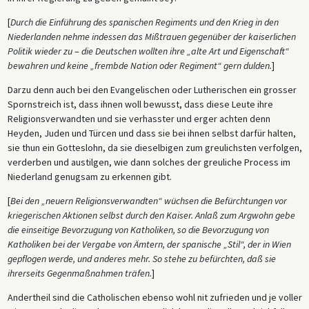
[
Durch die Einführung des spanischen Regiments und den Krieg in den
Niederlanden nehme indessen das Mißtrauen gegenüber der kaiserlichen
Politik wieder zu
–
die Deutschen wollten ihre „alte Art und Eigenschaft“
bewahren und keine „frembde Nation oder Regiment“ gern dulden.
]
Darzu denn auch bei den Evangelischen oder Lutherischen ein grosser
Spornstreich ist, dass ihnen woll bewusst, dass diese Leute ihre
Religionsverwandten und sie verhasster und erger achten denn
Heyden, Juden und Türcen und dass sie bei ihnen selbst darfür halten,
sie thun ein Gotteslohn, da sie dieselbigen zum greulichsten verfolgen,
verderben und austilgen, wie dann solches der greuliche Process im
Niederland genugsam zu erkennen gibt.
[
Bei den „neuern Religionsverwandten“ wüchsen die Befürchtungen vor
kriegerischen Aktionen selbst durch den Kaiser. Anlaß zum Argwohn gebe
die einseitige Bevorzugung von Katholiken, so die Bevorzugung von
Katholiken bei der Vergabe von Ämtern, der spanische „Stil“, der in Wien
gepflogen werde, und anderes mehr. So stehe zu befürchten, daß sie
ihrerseits Gegenmaßnahmen träfen.
]
Andertheil sind die Catholischen ebenso wohl nit zufrieden und je voller