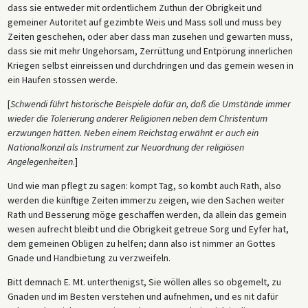
dass sie entweder mit ordentlichem Zuthun der Obrigkeit und
gemeiner Autoritet auf gezimbte Weis und Mass soll und muss bey
Zeiten geschehen, oder aber dass man zusehen und gewarten muss,
dass sie mit mehr Ungehorsam, Zerrüttung und Entpörung innerlichen
Kriegen selbst einreissen und durchdringen und das gemein wesen in
ein Haufen stossen werde.
[
Schwendi führt historische Beispiele dafür an, daß die Umstände immer
wieder die Tolerierung anderer Religionen neben dem Christentum
erzwungen hätten. Neben einem Reichstag erwähnt er auch ein
Nationalkonzil als Instrument zur Neuordnung der religiösen
Angelegenheiten
.]
Und wie man pflegt zu sagen: kompt Tag, so kombt auch Rath, also
werden die künftige Zeiten immerzu zeigen, wie den Sachen weiter
Rath und Besserung möge geschaffen werden, da allein das gemein
wesen aufrecht bleibt und die Obrigkeit getreue Sorg und Eyfer hat,
dem gemeinen Obligen zu helfen; dann also ist nimmer an Gottes
Gnade und Handbietung zu verzweifeln.
Bitt demnach E. Mt. unterthenigst, Sie wöllen alles so obgemelt, zu
Gnaden und im Besten verstehen und aufnehmen, und es nit dafür