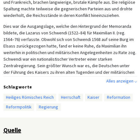
und Frankreich, brachen langwierige, brutale Kämpfe aus. Die religiöse
Spaltung machte teilweise die gegnerischen Parteien aus und drohte
wiederholt, die Reichsstände in deren Konflikt hineinzuziehen.
Dies war die Ausgangslage, welche den Hintergrund der Memoranda
bildete, die Lazarus von Schwendi (1522–84) für Maximilian II. (reg.
1564–76) verfasste. Obwohl sich von Schwendi 1568 auf seine Burg im
Elsass zurückgezogen hatte, fand er keine Ruhe, da Maximilian ihn
weiterhin in politischen und militärischen Angelegenheiten zu Rate zog.
Schwendi war ein nationalistischer Vertreter einer starken
Zentralregierung. Sein größter Wunsch war es, die Deutschen unter
der Führung des Kaisers zu ihren alten Tugenden und der militärischen
macht ihrer Urahnen zurückkehren zu sehen. In religiöser Hinsicht war
Alles anzeigen ⌵
er ein gemäßigter Protestant, der Kaiser Maximilian den Untergang der
Schlagworte
katholischen Religion in den deutschen Territorien voraussagte, da sie
Heiliges Römisches Reich
Herrschaft
Kaiser
Reformation
zusehends Anhänger und ihr Klerus das Ansehen verlor.
Reformpolitik
Regierung
Dieser Auszug aus Schwendis Memorandum von 1574 nimmt auf all
seine Gedanken hinsichtlich des Reiches und seiner politischen und
religiösen Reformen Bezug. Allerdings standen seine Ratschläge für
Quelle
den Kaiser im Gegensatz zur politischen und religiösen Realität. So
stand die katholische Kirche beispielsweise kurz vor einer