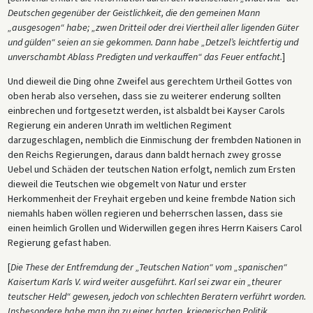
Deutschen gegenüber der Geistlichkeit, die den gemeinen Mann
„ausgesogen“ habe; „zwen Dritteil oder drei Viertheil aller ligenden Güter
und gülden“ seien an sie gekommen. Dann habe „Detzel’s leichtfertig und
unverschambt Ablass Predigten und verkauffen“ das Feuer entfacht.
]
Und dieweil die Ding ohne Zweifel aus gerechtem Urtheil Gottes von
oben herab also versehen, dass sie zu weiterer enderung sollten
einbrechen und fortgesetzt werden, ist alsbaldt bei Kayser Carols
Regierung ein anderen Unrath im weltlichen Regiment
darzugeschlagen, nemblich die Einmischung der frembden Nationen in
den Reichs Regierungen, daraus dann baldt hernach zwey grosse
Uebel und Schäden der teutschen Nation erfolgt, nemlich zum Ersten
dieweil die Teutschen wie obgemelt von Natur und erster
Herkommenheit der Freyhait ergeben und keine frembde Nation sich
niemahls haben wöllen regieren und beherrschen lassen, dass sie
einen heimlich Grollen und Widerwillen gegen ihres Herrn Kaisers Carol
Regierung gefast haben.
[
Die These der Entfremdung der „Teutschen Nation“ vom „spanischen“
Kaisertum Karls V. wird weiter ausgeführt. Karl sei zwar ein „theurer
teutscher Held“ gewesen, jedoch von schlechten Beratern verführt worden.
Insbesondere habe man ihn zu einer harten, kriegerischen Politik