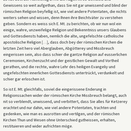
Gewissens so weit aufgethan, dass Sie nit gar unwissend und blind der
römischen Religion beyfellig ist, wie viel andere Potentaten, die nichts
weiters sehen und wissen, denn Ihnen ihre Beichtväter zu verstehen
geben. Sondern es weiss sich E. Mt. zu berichten, ob wir nun wol ein
einige, wahre, unzweifelige Religion und Bekenntniss unsers Glaubens
und Gottesdiensts haben, nemlich die alte, ungefelschte catholische
apostolische Religion
[
…
]
, dass doch bey der römischen Kirchen die
letzten Zeit hero viel Aberglauben, Abgötterey und Missbreuch
eingerissen sein, also dass schier die gantze Religion auf eusserlichen
Ceremonien, Kirchenzucht und der geistlichen Gewalt und Vortheil
gerathen, und die rechte, wahre Lehr des heiligen Evangeliy und
ungefelschten innerlichen Gottesdiensts untertrückt, verdunkelt und
schier gar erloschen ist.
So ist E. Mt. gleichfalls, soviel die eingerissene Enderung in
Religionssachen wider der römischen Kirche Missbreuch belangt, auch
nit so verblendt, unwissend, und verbittert, dass Sie alles für Ketzerey
erachtet und nur dahin, wie viel andere Potentaten, trachten und
gedenken, wie man es ausrotten und vertilgen, und der römischen
Kirchen Thun und Wesen ohne Unterschied gutheissen, erhalten,
restituieren und wider aufrichten möge.