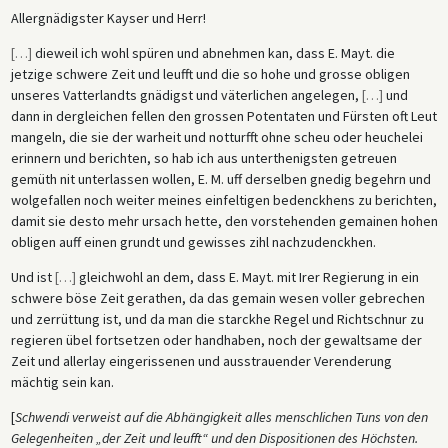
Wiederbelebung, welche sie in die Lage versetzen sollte, innerhalb
Allergnädigster Kayser und Herr!
einer Generation ihre eigenen Reformen durchzusetzen, den
protestantischen Vormarsch aufzuhalten und diejenigen Territorien und
[
…
]
dieweil ich wohl spüren und abnehmen kan, dass E. Mayt. die
Besitzungen zurückzuerlangen, welche sie zuvor an die
jetzige schwere Zeit und leufft und die so hohe und grosse obligen
protestantischen Fürsten, Städte und Adligen verloren hatte.
unseres Vatterlandts gnädigst und väterlichen angelegen,
[
…
]
und
dann in dergleichen fellen den grossen Potentaten und Fürsten oft Leut
mangeln, die sie der warheit und notturfft ohne scheu oder heuchelei
erinnern und berichten, so hab ich aus unterthenigsten getreuen
gemüth nit unterlassen wollen, E. M. uff derselben gnedig begehrn und
wolgefallen noch weiter meines einfeltigen bedenckhens zu berichten,
damit sie desto mehr ursach hette, den vorstehenden gemainen hohen
obligen auff einen grundt und gewisses zihl nachzudenckhen.
Und ist
[
…
]
gleichwohl an dem, dass E. Mayt. mit Irer Regierung in ein
schwere böse Zeit gerathen, da das gemain wesen voller gebrechen
und zerrüttung ist, und da man die starckhe Regel und Richtschnur zu
regieren übel fortsetzen oder handhaben, noch der gewaltsame der
Zeit und allerlay eingerissenen und ausstrauender Verenderung
mächtig sein kan.
[
Schwendi verweist auf die Abhängigkeit alles menschlichen Tuns von den
Gelegenheiten „der Zeit und leufft“ und den Dispositionen des Höchsten.