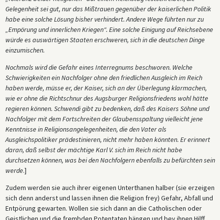
Gelegenheit sei gut, nur das Mißtrauen gegenüber der kaiserlichen Politik
habe eine solche Lösung bisher verhindert. Andere Wege führten nur zu
„Empörung und innerlichen Kriegen“. Eine solche Einigung auf Reichsebene
würde es auswärtigen Staaten erschweren, sich in die deutschen Dinge
einzumischen.
Nochmals wird die Gefahr eines Interregnums beschworen. Welche
Schwierigkeiten ein Nachfolger ohne den friedlichen Ausgleich im Reich
haben werde, müsse er, der Kaiser, sich an der Überlegung klarmachen,
wie er ohne die Richtschnur des Augsburger Religionsfriedens wohl hätte
regieren können. Schwendi gibt zu bedenken, daß des Kaisers Söhne und
Nachfolger mit dem Fortschreiten der Glaubensspaltung vielleicht jene
Kenntnisse in Religionsangelegenheiten, die den Vater als
Ausgleichspolitiker prädestinieren, nicht mehr haben könnten. Er erinnert
daran, daß selbst der mächtige Karl V. sich im Reich nicht habe
durchsetzen können, was bei den Nachfolgern ebenfalls zu befürchten sein
werde
.]
Zudem werden sie auch ihrer eigenen Unterthanen halber (sie erzeigen
sich denn anderst und lassen ihnen die Religion frey) Gefahr, Abfall und
Entpörung gewarten. Wollen sie sich dann an die Catholischen oder
Geistlichen und die frembden Potentaten hängen und bey ihnen Hilff