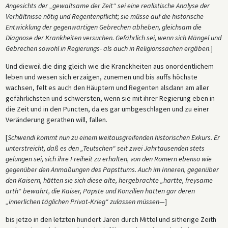
Angesichts der „gewaltsame der Zeit“ sei eine realistische Analyse der
Verhältnisse nötig und Regentenpflicht; sie müsse auf die historische
Entwicklung der gegenwärtigen Gebrechen abheben, gleichsam die
Diagnose der Krankheiten versuchen. Gefährlich sei, wenn sich Mängel und
Gebrechen sowohl in Regierungs- als auch in Religionssachen ergäben
.]
Und dieweil die ding gleich wie die Kranckheiten aus onordentlichem
leben und wesen sich erzaigen, zunemen und bis auffs höchste
wachsen, felt es auch den Häuptern und Regenten alsdann am aller
gefährlichsten und schwersten, wenn sie mit ihrer Regierung eben in
die Zeit und in den Puncten, da es gar umbgeschlagen und zu einer
Veränderung gerathen will, fallen.
[
Schwendi kommt nun zu einem weitausgreifenden historischen Exkurs. Er
unterstreicht, daß es den „Teutschen“ seit zwei Jahrtausenden stets
gelungen sei, sich ihre Freiheit zu erhalten, von den Römern ebenso wie
gegenüber den Anmaßungen des Papsttums. Auch im Inneren, gegenüber
den Kaisern, hätten sie sich diese alte, hergebrachte „hartte, freysame
arth“ bewahrt, die Kaiser, Päpste und Konzilien hätten gar deren
„innerlichen täglichen Privat-Krieg“ zulassen müssen—
]
bis jetzo in den letzten hundert Jaren durch Mittel und sitherige Zeith