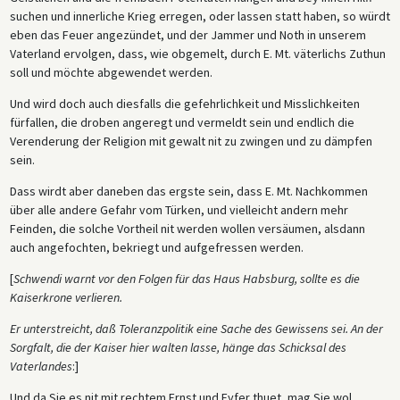
suchen und innerliche Krieg erregen, oder lassen statt haben, so würdt
eben das Feuer angezündet, und der Jammer und Noth in unserem
Vaterland ervolgen, dass, wie obgemelt, durch E. Mt. väterlichs Zuthun
soll und möchte abgewendet werden.
Und wird doch auch diesfalls die gefehrlichkeit und Misslichkeiten
fürfallen, die droben angeregt und vermeldt sein und endlich die
Verenderung der Religion mit gewalt nit zu zwingen und zu dämpfen
sein.
Dass wirdt aber daneben das ergste sein, dass E. Mt. Nachkommen
über alle andere Gefahr vom Türken, und vielleicht andern mehr
Feinden, die solche Vortheil nit werden wollen versäumen, alsdann
auch angefochten, bekriegt und aufgefressen werden.
[
Schwendi warnt vor den Folgen für das Haus Habsburg, sollte es die
Kaiserkrone verlieren.
Er unterstreicht, daß Toleranzpolitik eine Sache des Gewissens sei. An der
Sorgfalt, die der Kaiser hier walten lasse, hänge das Schicksal des
Vaterlandes
:]
Und da Sie es nit mit rechtem Ernst und Eyfer thuet, mag Sie wol