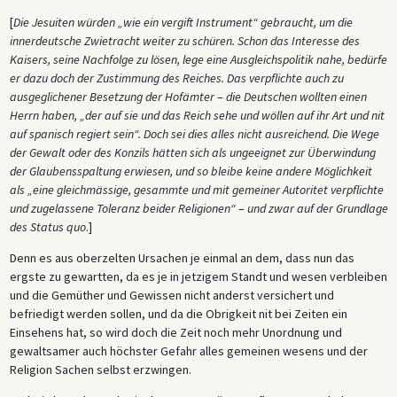
[
Die Jesuiten würden „wie ein vergift Instrument“ gebraucht, um die
innerdeutsche Zwietracht weiter zu schüren. Schon das Interesse des
Kaisers, seine Nachfolge zu lösen, lege eine Ausgleichspolitik nahe, bedürfe
er dazu doch der Zustimmung des Reiches. Das verpflichte auch zu
ausgeglichener Besetzung der Hofämter
–
die Deutschen wollten einen
Herrn haben, „der auf sie und das Reich sehe und wöllen auf ihr Art und nit
auf spanisch regiert sein“. Doch sei dies alles nicht ausreichend. Die Wege
der Gewalt oder des Konzils hätten sich als ungeeignet zur Überwindung
der Glaubensspaltung erwiesen, und so bleibe keine andere Möglichkeit
als „eine gleichmässige, gesammte und mit gemeiner Autoritet verpflichte
und zugelassene Toleranz beider Religionen“
–
und zwar auf der Grundlage
des Status quo
.]
Denn es aus oberzelten Ursachen je einmal an dem, dass nun das
ergste zu gewartten, da es je in jetzigem Standt und wesen verbleiben
und die Gemüther und Gewissen nicht anderst versichert und
befriedigt werden sollen, und da die Obrigkeit nit bei Zeiten ein
Einsehens hat, so wird doch die Zeit noch mehr Unordnung und
gewaltsamer auch höchster Gefahr alles gemeinen wesens und der
Religion Sachen selbst erzwingen.