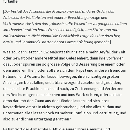
fürlauffe.
[
Der Verfall des Ansehens der Franziskaner und anderer Orden, des
Ablasses, der Wallfahrten und anderer Einrichtungen zeige den
Vertrauensverlust, den das „römische alte Wesen“ im vergangenen halben
Jahrhundert erlitten habe. Es scheine unmöglich, zum Status quo ante
zurückzukehren. Nicht einmal die Geistlichkeit trage das Ihre dazu bei;
Karl V. und Ferdinand I. hätten bereits diese Erfahrung gemacht
.]
Was soll dann jetzt nun Ew. Majestät thun? Hat sie mehr Beyfall der Zeit
oder Gewalt oder andere Mittel und Gelegenheit, dann ihre Vorfahren
dazu, oder spüren sie so grosse Volge und Besserung bei einem oder
dem anderen Theil, oder soll sie sich dem Papst und anderen fremdten
Nationen und Potentaten lassen bewegen, ihren unzeitigen grellen
Anschlägen beizufallen, und stillschweigend zusehen und gedulden,
dass sie ihre Practiken nach und nach, zu Zertrennung und Verderben
des Reichs mögen einschleichen und inns Werk richten, oder soll sie
denn darumb den Zaum aus den Händen lassen und sich ihres
kayserlichen Ambts in nichten gebrauchen, und ohn alles Zuthun und
Unterbauen alles lassen noch zu mehrer Confusion und Zerrüttung, und
also zu endlichen Untergang gerathen?
Es hat Gott der Allmechtig E. Mt. die Augen Ihres Gemüths und