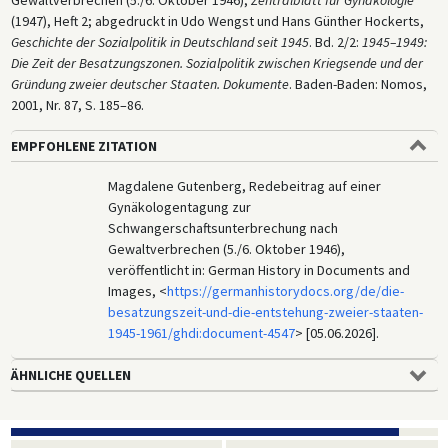
Gewaltverbrechen (5./6. Oktober 1946),
Zentralblatt für Gynäkologie
(1947), Heft 2; abgedruckt in Udo Wengst und Hans Günther Hockerts,
Geschichte der Sozialpolitik in Deutschland seit 1945
. Bd. 2/2:
1945–1949:
Die Zeit der Besatzungszonen. Sozialpolitik zwischen Kriegsende und der
Gründung zweier deutscher Staaten. Dokumente
. Baden-Baden: Nomos,
2001, Nr. 87, S. 185–86.
EMPFOHLENE ZITATION
Magdalene Gutenberg, Redebeitrag auf einer
Gynäkologentagung zur
Schwangerschaftsunterbrechung nach
Gewaltverbrechen (5./6. Oktober 1946),
veröffentlicht in: German History in Documents and
Images, <
https://germanhistorydocs.org/de/die-
besatzungszeit-und-die-entstehung-zweier-staaten-
1945-1961/ghdi:document-4547
> [05.06.2026].
ÄHNLICHE QUELLEN