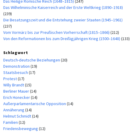
Das Heilige Römische Reich (1648–1815)
(247)
Das Wilhelminische Kaiserreich und der Erste Weltkrieg (1890–1918)
(239)
Die Besatzungszeit und die Entstehung zweier Staaten (1945–1961)
(237)
Vom Vormärz bis zur Preußischen Vorherrschaft (1815–1866)
(212)
Von den Reformationen bis zum Dreißigjährigen Krieg (1500–1648)
(133)
Schlagwort
Deutsch-deutsche Beziehungen
(20)
Demonstration
(19)
Staatsbesuch
(17)
Protest
(17)
Willy Brandt
(15)
Berliner Mauer
(14)
Erich Honecker
(14)
Außerparlamentarische Opposition
(14)
Annäherung
(14)
Helmut Schmidt
(14)
Familien
(12)
Friedensbewegung
(12)